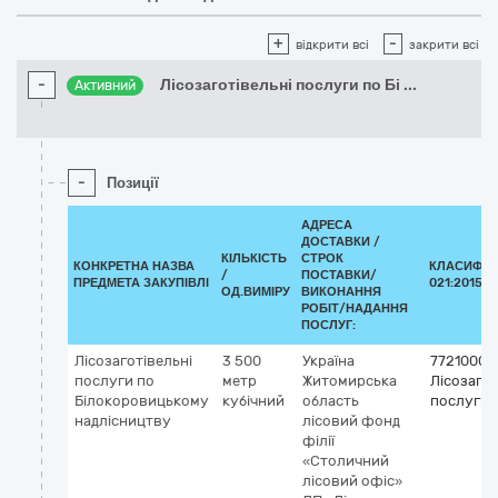
+
-
відкрити всі
закрити всі
-
Лісозаготівельні послуги по Бі
...
Активний
-
Позиції
АДРЕСА
ДОСТАВКИ /
КІЛЬКІСТЬ
СТРОК
КОНКРЕТНА НАЗВА
КЛАСИФІК
/
ПОСТАВКИ/
ПРЕДМЕТА ЗАКУПІВЛІ
021:2015 (
ОД.ВИМІРУ
ВИКОНАННЯ
РОБІТ/НАДАННЯ
ПОСЛУГ:
Лісозаготівельні
3 500
Україна
77210000
послуги по
метр
Житомирська
Лісозагот
Білокоровицькому
кубічний
область
послуги
надлісництву
лісовий фонд
філії
«Столичний
лісовий офіс»