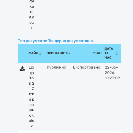
фі
ка
ці
я.d
oc
x
Тип документа: Тендерна документація
ДАТА
ФАЙЛ
ПРИВАТНІСТЬ
СТАН
ТА
ЧАС
До
публічний
Експортовано:
22-06-
да
2026,
то
10:23:09
к 2
- С
ітк
а р
оз
цін
ок.
xls
x