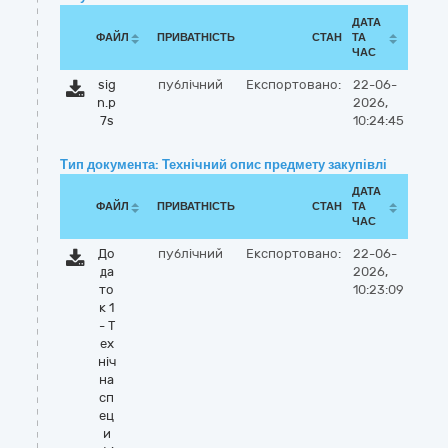
ДАТА
ФАЙЛ
ПРИВАТНІСТЬ
СТАН
ТА
ЧАС
sig
публічний
Експортовано:
22-06-
n.p
2026,
7s
10:24:45
Тип документа: Технічний опис предмету закупівлі
ДАТА
ФАЙЛ
ПРИВАТНІСТЬ
СТАН
ТА
ЧАС
До
публічний
Експортовано:
22-06-
да
2026,
то
10:23:09
к 1
- Т
ех
ніч
на
сп
ец
и