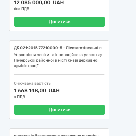
12 085 000,00 UAH
без ПДВ
Дивитись
ДК 021:2015 77210000-5 - Лісозаготівельні послуги (Послуги з санітарної обрізки дерев вражених омелою, кронування дерев з прибиранням та вивезенням обрізаного гілля (послуги з благоустрою на територіях закладів освіти Печерського району міста Києва)
Управління освіти та інноваційного розвитку
Печерської районної в місті Києві державної
адміністрації
Очікувана вартість
1 668 148,00 UAH
з ПДВ
Дивитись
видатки із благоустрою населених пунктів - послуги з видалення дерев на території міста Павлоград