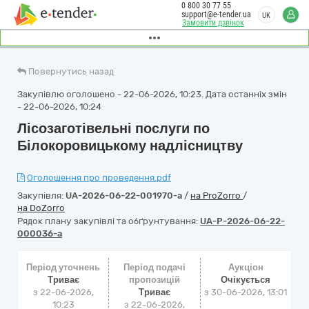
0 800 30 77 55
support@e-tender.ua
UK
Замовити дзвінок
Повернутись назад
Закупівлю оголошено - 22-06-2026, 10:23. Дата останніх змін
- 22-06-2026, 10:24
Лісозаготівельні послуги по
Білокоровицькому надлісництву
Оголошення про проведення.pdf
Закупівля:
UA-2026-06-22-001970-a
/
на ProZorro
/
на DoZorro
Рядок плану закупівлі та обґрунтування:
UA-P-2026-06-22-
000036-a
Період уточнень
Період подачі
Аукціон
Триває
пропозицій
Очікується
з 22-06-2026,
Триває
з
30-06-2026, 13:01
10:23
з 22-06-2026,