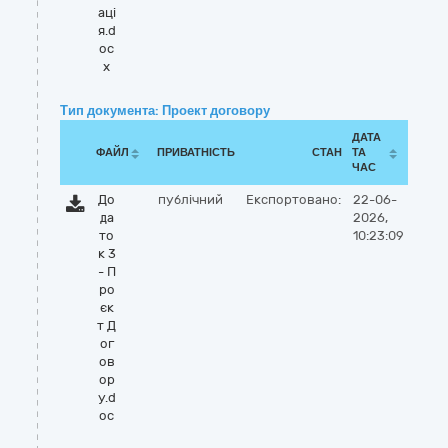
аці
я.d
oc
x
Тип документа: Проект договору
ДАТА
ФАЙЛ
ПРИВАТНІСТЬ
СТАН
ТА
ЧАС
До
публічний
Експортовано:
22-06-
да
2026,
то
10:23:09
к 3
- П
ро
єк
т Д
ог
ов
ор
у.d
oc