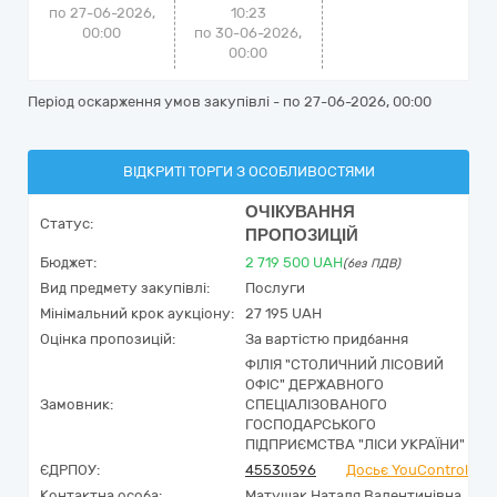
по 27-06-2026,
10:23
00:00
по 30-06-2026,
00:00
Період оскарження умов закупівлі - по
27-06-2026, 00:00
ВІДКРИТІ ТОРГИ З ОСОБЛИВОСТЯМИ
ОЧІКУВАННЯ
Статус:
ПРОПОЗИЦІЙ
Бюджет:
2 719 500
UAH
(без ПДВ)
Вид предмету закупівлі:
Послуги
Мінімальний крок аукціону:
27 195 UAH
Оцінка пропозицій:
За вартістю придбання
ФІЛІЯ "СТОЛИЧНИЙ ЛІСОВИЙ
ОФІС" ДЕРЖАВНОГО
Замовник:
СПЕЦІАЛІЗОВАНОГО
ГОСПОДАРСЬКОГО
ПІДПРИЄМСТВА "ЛІСИ УКРАЇНИ"
ЄДРПОУ:
45530596
Досьє YouControl
Контактна особа:
Матущак Наталя Валентинівна