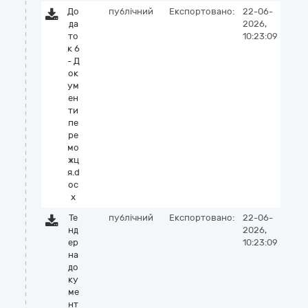
До
публічний
Експортовано:
22-06-
да
2026,
то
10:23:09
к 6
- Д
ок
ум
ен
ти
пе
ре
мо
жц
я.d
oc
x
Те
публічний
Експортовано:
22-06-
нд
2026,
ер
10:23:09
на
до
ку
ме
нт