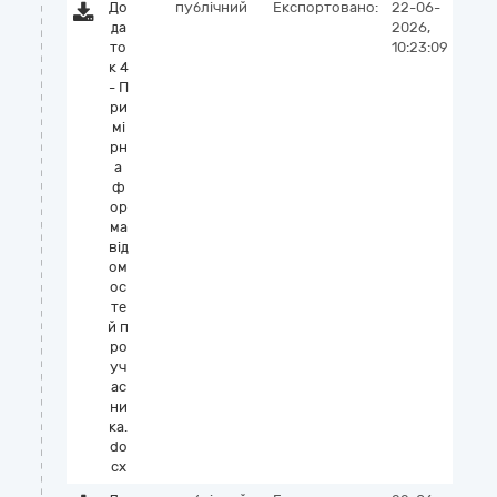
До
публічний
Експортовано:
22-06-
да
2026,
то
10:23:09
к 4
- П
ри
мі
рн
а
ф
ор
ма
від
ом
ос
те
й п
ро
уч
ас
ни
ка.
do
cx