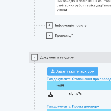
них заходів із поліпшення санітар
санітарних рубок та ліквідації поз
умови
+
Інформація по лоту
-
Пропозиції
-
Документи тендеру
Завантажити архівом
Тип документа: Оголошення про провед
ФАЙЛ
sign.p7s
Тип документа: Проект договору