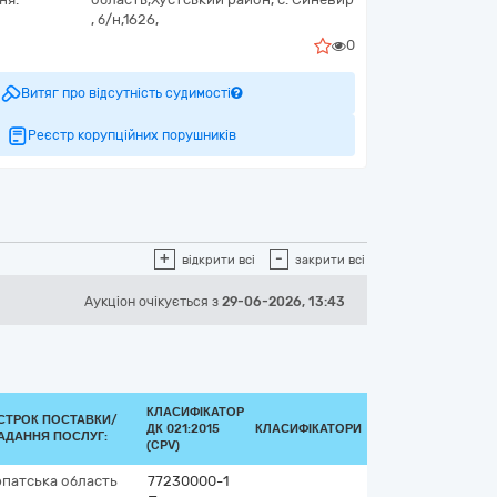
,
б/н,1626,
0
Витяг про відсутність судимості
Реєстр корупційних порушників
+
-
відкрити всі
закрити всі
Аукціон
очікується
з
29-06-2026, 13:43
КЛАСИФІКАТОР
СТРОК ПОСТАВКИ/
ДК 021:2015
КЛАСИФІКАТОРИ
АДАННЯ ПОСЛУГ:
(CPV)
рпатська область
77230000-1