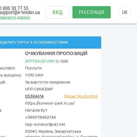
0 800 30 77 55
support@e-tender.ua
ВХІД
РЕЄСТРАЦІЯ
UK
Замовити дзвінок
ВІДКРИТІ ТОРГИ З ОСОБЛИВОСТЯМИ
ОЧІКУВАННЯ ПРОПОЗИЦІЙ
201 926,02
UAH
(з ПДВ)
купівлі:
Послуги
к аукціону:
1 010 UAH
ій:
За вартістю придбання
НПП СИНЕВИР
05384614
Досьє YouControl
https://synevyr-park.in.ua/
а:
Наталія Кут
+380978452746
npp-synevyr@ukr.net
90041,
Україна
,
Закарпатська
ня:
область,
Хустський район, с. Синевир