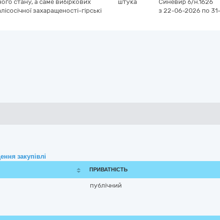
ного стану, а саме вибіркових
штука
Синевир
б/н.1626
алісосічної захаращеності-гірські
з 22-06-2026
по 31
ення закупівлі
ПРИВАТНІСТЬ
публічний