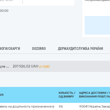
00:00
МОГИ/СКАРГИ
DOZORRO
ДЕРЖАУДИТСЛУЖБА УКРАЇНИ
ицтв
...
201 926,02
UAH
(з ПДВ)
КІЛЬКІСТЬ /
АДРЕСА ДОСТАВКИ /
ВЛІ
ОД.ВИМІРУ
ВИКОНАННЯ РОБІТ/Н
жень на доцільність призначення в
96
90041
Україна
Зака