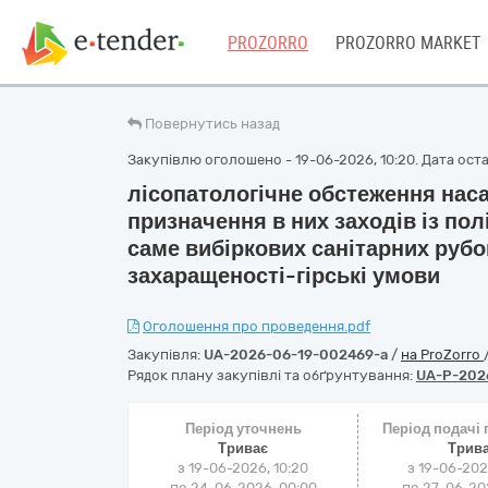
PROZORRO
PROZORRO MARKET
Повернутись назад
Закупівлю оголошено - 19-06-2026, 10:20. Дата остан
лісопатологічне обстеження нас
призначення в них заходів із пол
саме вибіркових санітарних рубок
захаращеності-гірські умови
Оголошення про проведення.pdf
Закупівля:
UA-2026-06-19-002469-a
/
на ProZorro
Рядок плану закупівлі та обґрунтування:
UA-P-202
Період уточнень
Період подачі
Триває
Трив
з 19-06-2026, 10:20
з 19-06-202
по 24-06-2026, 00:00
по 27-06-202