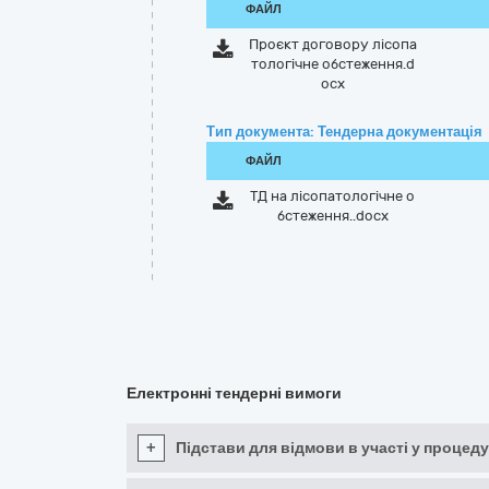
ФАЙЛ
Проєкт договору лісопа
тологічне обстеження.d
ocx
Тип документа: Тендерна документація
ФАЙЛ
ТД на лісопатологічне о
бстеження..docx
Електронні тендерні вимоги
+
Підстави для відмови в участі у процеду