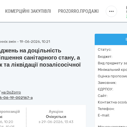
КОМЕРЦІЙНІ ЗАКУПІВЛІ
PROZORRO.ПРОДАЖІ
ніх змін - 19-06-2026, 10:21
аджень на доцільність
Статус:
іпшення санітарного стану, а
Бюджет:
Вид предмету за
 та ліквідації позалісосічної
Мінімальний кро
Оцінка пропозиц
Замовник:
ЄДРПОУ:
/
на DoZorro
Сайт:
6-06-19-002167-a
Контактна особ
Телефон:
 пропозицій
Аукціон
E-mail:
ає
Очікується
6, 10:20
з
29-06-2026, 13:43
6, 10:05
Місцезнаходжен