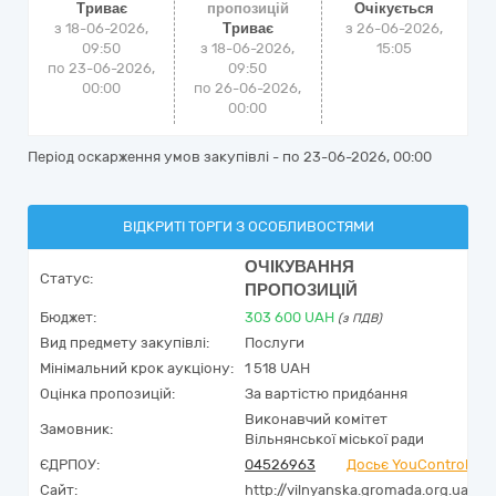
Триває
пропозицій
Очікується
з 18-06-2026,
Триває
з
26-06-2026,
09:50
з 18-06-2026,
15:05
по 23-06-2026,
09:50
00:00
по 26-06-2026,
00:00
Період оскарження умов закупівлі - по
23-06-2026, 00:00
ВІДКРИТІ ТОРГИ З ОСОБЛИВОСТЯМИ
ОЧІКУВАННЯ
Статус:
ПРОПОЗИЦІЙ
Бюджет:
303 600
UAH
(з ПДВ)
Вид предмету закупівлі:
Послуги
Мінімальний крок аукціону:
1 518 UAH
Оцінка пропозицій:
За вартістю придбання
Виконавчий комітет
Замовник:
Вільнянської міської ради
ЄДРПОУ:
04526963
Досьє YouControl
Сайт:
http://vilnyanska.gromada.org.ua