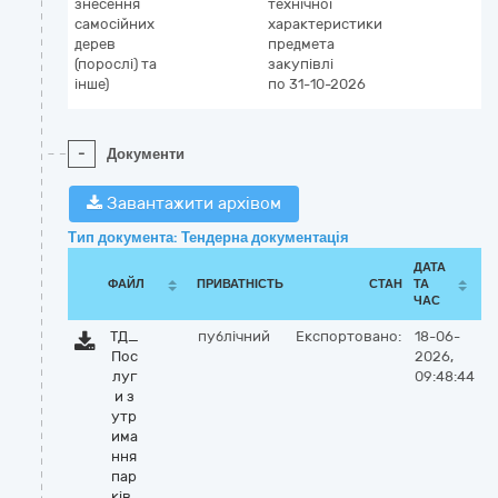
знесення
технічної
самосійних
характеристики
дерев
предмета
(порослі) та
закупівлі
інше)
по 31-10-2026
-
Документи
Завантажити архівом
Тип документа: Тендерна документація
ДАТА
ФАЙЛ
ПРИВАТНІСТЬ
СТАН
ТА
ЧАС
ТД_
публічний
Експортовано:
18-06-
Пос
2026,
луг
09:48:44
и з
утр
има
ння
пар
ків .