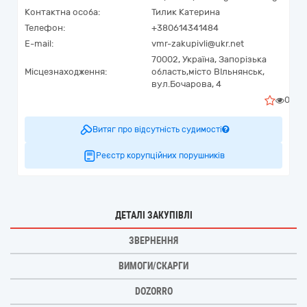
Контактна особа:
Тилик Катерина
Телефон:
+380614341484
E-mail:
vmr-zakupivli@ukr.net
70002,
Україна
,
Запорізька
Місцезнаходження:
область,
місто ВІльнянськ,
вул.Бочарова, 4
0
Витяг про відсутність судимості
Реєстр корупційних порушників
ДЕТАЛІ ЗАКУПІВЛІ
ЗВЕРНЕННЯ
ВИМОГИ/СКАРГИ
DOZORRO