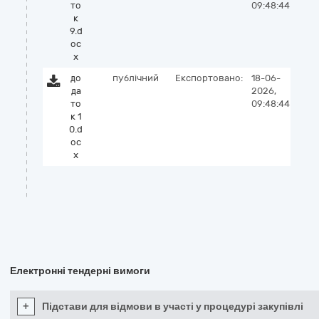
то
09:48:44
к
9.d
oc
x
до
публічний
Експортовано:
18-06-
да
2026,
то
09:48:44
к 1
0.d
oc
x
Електронні тендерні вимоги
+
Підстави для відмови в участі у процедурі закупівлі