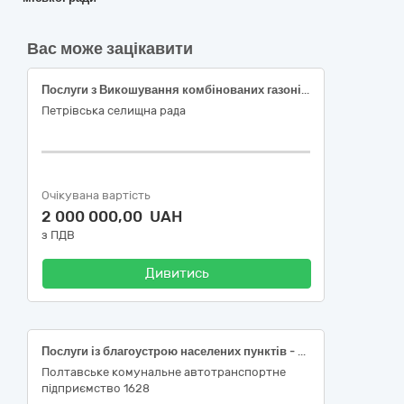
Вас може зацікавити
Послуги з Викошування комбінованих газонів вручну, видалення колючих чагарників вручну, викошування комбінованих газонів ручними газонокосарками з бензиновим двигуном з метою благоустрою населених пунктів: Іскрівка, Мала Ганнівка, Богданівка, Солдатське, Водяне, Маловодяне, Новомануйлівка, Луганка, Червонокостянтинівка, Баштине, Новий Стародуб, Червоносілля, Олімпіадівка, Федорівка, селище Петрове
Петрівська селищна рада
Очікувана вартість
2 000 000,00 UAH
з ПДВ
Дивитись
Послуги із благоустрою населених пунктів - послуги з покосу трави Полтавської міської територіальної громади, згідно коду ДК 021:2015 (CPV 2008) 77310000-6 Послуги з озеленення територій та утримання зелених насаджень»
Полтавське комунальне автотранспортне
підприємство 1628