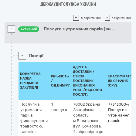
ДЕРЖАУДИТСЛУЖБА УКРАЇНИ
+
-
відкрити всі
закрити всі
-
Послуги з утримання парків (ви
...
Активний
-
Позиції
АДРЕСА
ДОСТАВКИ /
КОНКРЕТНА
КІЛЬКІСТЬ
СТРОК
КЛАСИФІКАТОР
НАЗВА
/
ПОСТАВКИ/
ДК 021:2015
ПРЕДМЕТА
ОД.ВИМІРУ
ВИКОНАННЯ
(CPV)
ЗАКУПІВЛІ
РОБІТ/НАДАННЯ
ПОСЛУГ:
Послуги з
1
70002
Україна
77313000-7
утримання
послуга
Запорізька
Послуги з
парків
область
утримання
(викошування
м.Вільнянськ
парків
травостою,
вул. Бочарова,
газонів,
4, відповідно до