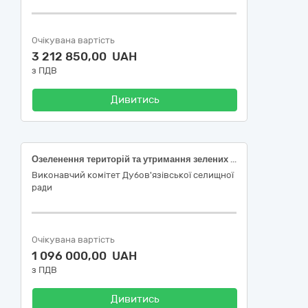
Очікувана вартість
3 212 850,00 UAH
з ПДВ
Дивитись
Озеленення територій та утримання зелених насаджень на території Дубов’язівської об’єднанної територіальної громади на 2026 рік
Виконавчий комітет Дубов'язівської селищної
ради
Очікувана вартість
1 096 000,00 UAH
з ПДВ
Дивитись