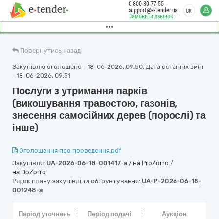
0 800 30 77 55
support@e-tender.ua
UK
Замовити дзвінок
Повернутись назад
Закупівлю оголошено - 18-06-2026, 09:50. Дата останніх змін
- 18-06-2026, 09:51
Послуги з утримання парків
(викошування травостою, газонів,
знесення самосійних дерев (порослі) та
інше)
Оголошення про проведення.pdf
Закупівля:
UA-2026-06-18-001417-a
/
на ProZorro
/
на DoZorro
Рядок плану закупівлі та обґрунтування:
UA-P-2026-06-18-
001248-a
Період уточнень
Період подачі
Аукціон