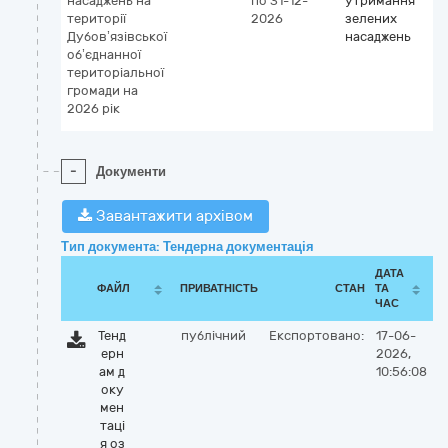
насаджень на
по 31-12-
утримання
території
2026
зелених
Дубов’язівської
насаджень
об’єднанної
територіальної
громади на
2026 рік
-
Документи
Завантажити архівом
Тип документа: Тендерна документація
ДАТА
ФАЙЛ
ПРИВАТНІСТЬ
СТАН
ТА
ЧАС
Тенд
публічний
Експортовано:
17-06-
ерн
2026,
ам д
10:56:08
оку
мен
таці
я оз