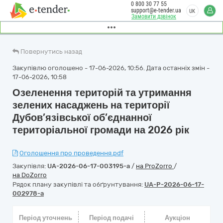
0 800 30 77 55
support@e-tender.ua
UK
Замовити дзвінок
Повернутись назад
Закупівлю оголошено - 17-06-2026, 10:56. Дата останніх змін -
17-06-2026, 10:58
Озеленення територій та утримання
зелених насаджень на території
Дубов’язівської об’єднанної
територіальної громади на 2026 рік
Оголошення про проведення.pdf
Закупівля:
UA-2026-06-17-003195-a
/
на ProZorro
/
на DoZorro
Рядок плану закупівлі та обґрунтування:
UA-P-2026-06-17-
002978-a
Період уточнень
Період подачі
Аукціон