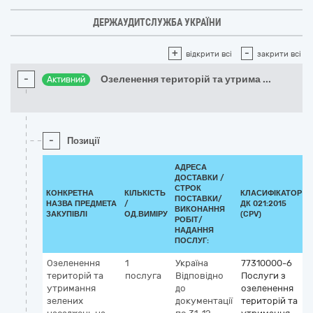
ДЕРЖАУДИТСЛУЖБА УКРАЇНИ
+
-
відкрити всі
закрити всі
-
Озеленення територій та утрима
...
Активний
-
Позиції
АДРЕСА
ДОСТАВКИ /
СТРОК
КОНКРЕТНА
КІЛЬКІСТЬ
КЛАСИФІКАТОР
ПОСТАВКИ/
НАЗВА ПРЕДМЕТА
/
ДК 021:2015
ВИКОНАННЯ
ЗАКУПІВЛІ
ОД.ВИМІРУ
(CPV)
РОБІТ/
НАДАННЯ
ПОСЛУГ:
Озеленення
1
Україна
77310000-6
територій та
послуга
Відповідно
Послуги з
утримання
до
озеленення
зелених
документації
територій та