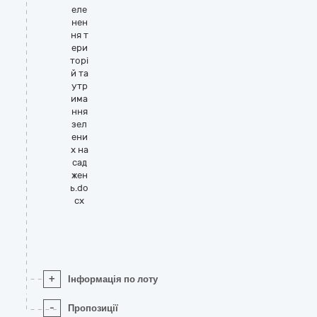
еле
нен
ня т
ери
торі
й та
утр
има
ння
зел
ени
х на
сад
жен
ь.do
cx
+
Інформація по лоту
-
Пропозиції