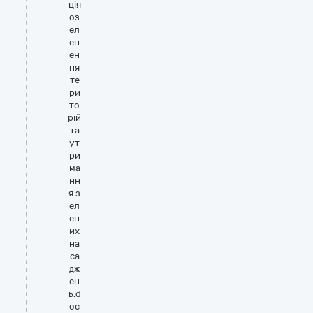
ція
оз
ел
ен
ен
ня
те
ри
то
рій
та
ут
ри
ма
нн
я з
ел
ен
их
на
са
дж
ен
ь.d
oc