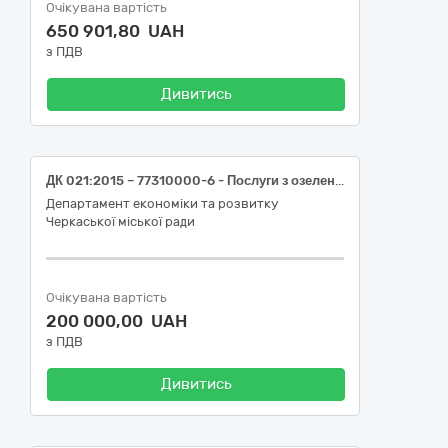
Очікувана вартість
650 901,80 UAH
з ПДВ
Дивитись
ДК 021:2015 – 77310000-6 - Послуги з озеленення територій та утримання зелених насаджень (Утримання прибудинкових територій об’єктів, які перебувають на балансі департамент, а саме косіння трави, обрізка та видалення аварійних дерев)
Департамент економіки та розвитку
Черкаської міської ради
Очікувана вартість
200 000,00 UAH
з ПДВ
Дивитись