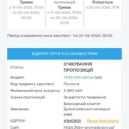
Триває
пропозицій
Очікується
з 17-06-2026, 10:56
Триває
з
26-06-2026, 11:14
по 22-06-2026,
з 17-06-2026, 10:56
00:00
по 25-06-2026,
01:00
Період оскарження умов закупівлі - по
22-06-2026, 00:00
ВІДКРИТІ ТОРГИ З ОСОБЛИВОСТЯМИ
ОЧІКУВАННЯ
Статус:
ПРОПОЗИЦІЙ
Бюджет:
1 096 000
UAH
(з ПДВ)
Вид предмету закупівлі:
Послуги
Мінімальний крок аукціону:
5 480 UAH
Оцінка пропозицій:
За вартістю придбання
Виконавчий комітет
Замовник:
Дубов'язівської селищної
ради
ЄДРПОУ:
41840809
Досьє YouControl
Сайт:
https://dbv-gromada.gov.ua/