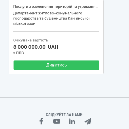
Послуги з озеленення територій та утримання зелених насаджень на території правобережної частини міста (вирізання порослі та викошування газонів ручними газонокосарками на рівнинах та схилах, згрібання скошеної трави та порослі) за ДК 021:2015 – код 77310000-6 - Послуги з озеленення територій та утримання зелених насаджень
Депаpтамент житлово-комунального
господарства та будівництва Кам`янської
міської ради
Очікувана вартість
8 000 000,00 UAH
з ПДВ
Дивитись
СЛІДКУЙТЕ ЗА НАМИ: