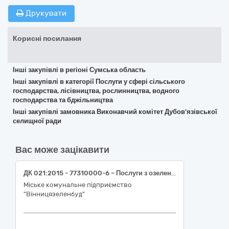
Друкувати
Корисні посилання
Інші закупівлі в регіоні Сумська область
Інші закупівлі в категорії Послуги у сфері сільського
господарства, лісівництва, рослинництва, водного
господарства та бджільництва
Інші закупівлі замовника Виконавчий комітет Дубов'язівської
селищної ради
Вас може зацікавити
ДК 021:2015 - 77310000-6 – Послуги з озеленення територій та утримання зелених насаджень - Послуги щодо покосу комбінованих газонів при висоті травостою 5 - 10см (з врахуванням супутніх робіт: загрібання, навантаження та вивіз скошеної трави)
Міське комунальне підприємство
"Вінницязеленбуд"