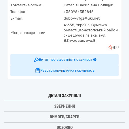
Контактна особа:
Наталія Василівна Поліщук
Телефон:
+380984352846
E-mail:
dubov-vfgz@ukr.net
41655,
Україна
,
Сумська
область,
Конотопський район,
Місцезнаходження:
с-ще Дубов'язівка,
вул.
В.Глуховця, буд.8
0
Витяг про відсутність судимості
Реєстр корупційних порушників
ДЕТАЛІ ЗАКУПІВЛІ
ЗВЕРНЕННЯ
ВИМОГИ/СКАРГИ
DOZORRO