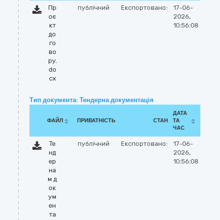
Пр
публічний
Експортовано:
17-06-
оє
2026,
кт
10:56:08
до
го
во
ру.
do
cx
Тип документа: Тендерна документація
ДАТА
ФАЙЛ
ПРИВАТНІСТЬ
СТАН
ТА
ЧАС
Те
публічний
Експортовано:
17-06-
нд
2026,
ер
10:56:08
на
м д
ок
ум
ен
та