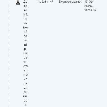
До
публічний
Експортовано:
16-06-
да
2026,
то
14:23:02
к 1.
Пр
им
ірн
ий
до
го
ві
р.
Ліс
оз
аг
оті
вл
я в
ип
ра
вл
ен
ий.
do
c