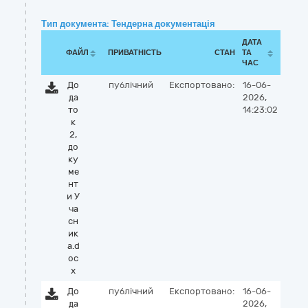
Тип документа: Тендерна документація
ДАТА
ФАЙЛ
ПРИВАТНІСТЬ
СТАН
ТА
ЧАС
До
публічний
Експортовано:
16-06-
да
2026,
то
14:23:02
к
2,
до
ку
ме
нт
и У
ча
сн
ик
а.d
oc
x
До
публічний
Експортовано:
16-06-
да
2026,