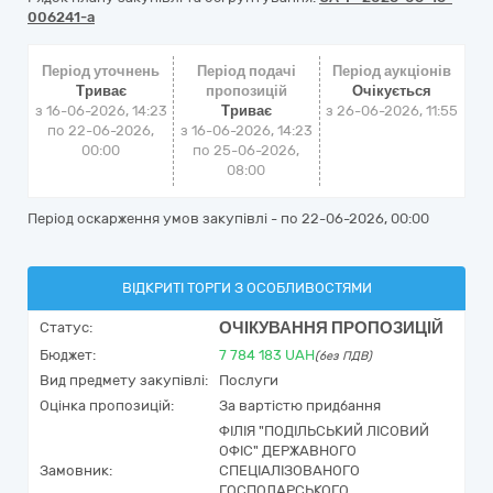
006241-a
Період уточнень
Період подачі
Період аукціонів
Триває
пропозицій
Очікується
з 16-06-2026, 14:23
Триває
з
26-06-2026, 11:55
по 22-06-2026,
з 16-06-2026, 14:23
00:00
по 25-06-2026,
08:00
Період оскарження умов закупівлі - по
22-06-2026, 00:00
ВІДКРИТІ ТОРГИ З ОСОБЛИВОСТЯМИ
ОЧІКУВАННЯ ПРОПОЗИЦІЙ
Статус:
Бюджет:
7 784 183
UAH
(без ПДВ)
Вид предмету закупівлі:
Послуги
Оцінка пропозицій:
За вартістю придбання
ФІЛІЯ "ПОДІЛЬСЬКИЙ ЛІСОВИЙ
ОФІС" ДЕРЖАВНОГО
Замовник:
СПЕЦІАЛІЗОВАНОГО
ГОСПОДАРСЬКОГО