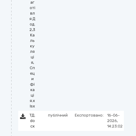
аг
оті
вл
я Д
од.
2,3
Ка
ль
ку
ля
ці
я,
Сп
ец
и
фі
ка
ці
я.x
lsx
ТД.
публічний
Експортовано:
16-06-
do
2026,
cx
14:23:02