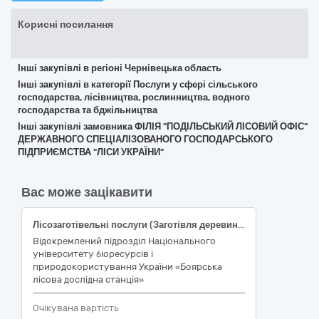
Корисні посилання
Інші закупівлі в регіоні Чернівецька область
Інші закупівлі в категорії Послуги у сфері сільського
господарства, лісівництва, рослинництва, водного
господарства та бджільництва
Інші закупівлі замовника ФІЛІЯ "ПОДІЛЬСЬКИЙ ЛІСОВИЙ ОФІС"
ДЕРЖАВНОГО СПЕЦІАЛІЗОВАНОГО ГОСПОДАРСЬКОГО
ПІДПРИЄМСТВА "ЛІСИ УКРАЇНИ"
Вас може зацікавити
Лісозаготівельні послуги (Заготівля деревини на території Боярського та Плесецького лісництв
Відокремлений підрозділ Національного
університету біоресурсів і
природокористування України «Боярська
лісова дослідна станція»
Очікувана вартість