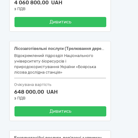
4 060 800,00 UAH
з ПДВ
Дивитись
Лісозаготівельні послуги (Трелювання деревини та очищення лісосіки на території Плесецького лісництва
Відокремлений підрозділ Національного
університету біоресурсів і
природокористування України «Боярська
лісова дослідна станція»
Очікувана вартість
648 000,00 UAH
з ПДВ
Дивитись
Експлуатаційні послуги, пов'язані з утриманням об'єктів благоустрою населених пунктів: видалення (звалювання) дерев (з пнями) на внутрішньоквартальних територіях