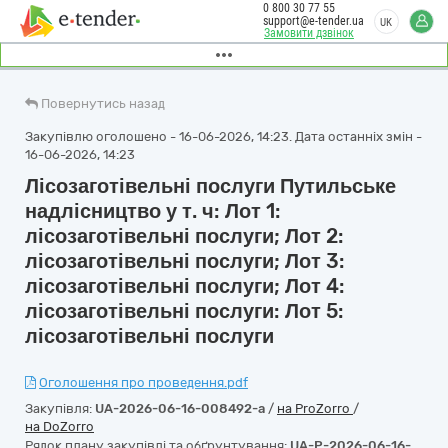
0 800 30 77 55
support@e-tender.ua
UK
Замовити дзвінок
Повернутись назад
Закупівлю оголошено - 16-06-2026, 14:23. Дата останніх змін -
16-06-2026, 14:23
Лісозаготівельні послуги Путильське
надлісництво у т. ч: Лот 1:
лісозаготівельні послуги; Лот 2:
лісозаготівельні послуги; Лот 3:
лісозаготівельні послуги; Лот 4:
лісозаготівельні послуги: Лот 5:
лісозаготівельні послуги
Оголошення про проведення.pdf
Закупівля:
UA-2026-06-16-008492-a
/
на ProZorro
/
на DoZorro
Рядок плану закупівлі та обґрунтування:
UA-P-2026-06-16-