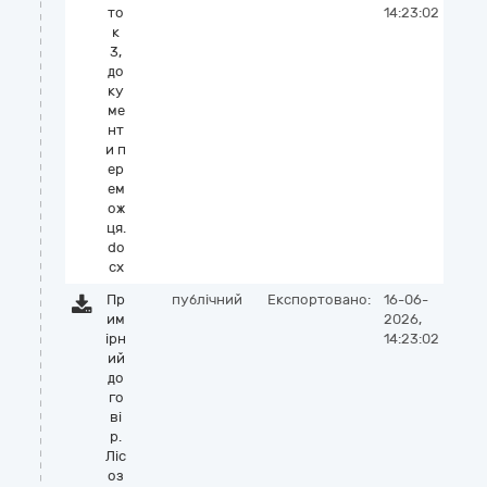
то
14:23:02
к
3,
до
ку
ме
нт
и п
ер
ем
ож
ця.
do
cx
Пр
публічний
Експортовано:
16-06-
им
2026,
ірн
14:23:02
ий
до
го
ві
р.
Ліс
оз