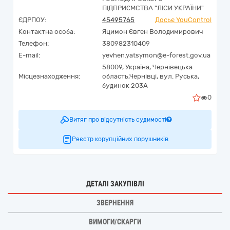
ПІДПРИЄМСТВА "ЛІСИ УКРАЇНИ"
ЄДРПОУ:
45495765
Досьє YouControl
Контактна особа:
Яцимон Євген Володимирович
Телефон:
380982310409
E-mail:
yevhen.yatsymon@e-forest.gov.ua
58009,
Україна
,
Чернівецька
Місцезнаходження:
область,
Чернівці,
вул. Руська,
будинок 203А
0
Витяг про відсутність судимості
Реєстр корупційних порушників
ДЕТАЛІ ЗАКУПІВЛІ
ЗВЕРНЕННЯ
ВИМОГИ/СКАРГИ