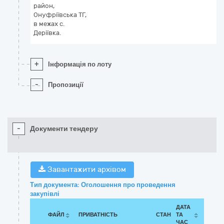
район,
Онуфріївська ТГ,
в межах с.
Деріївка.
+
Інформація по лоту
-
Пропозиції
-
Документи тендеру
Завантажити архівом
Тип документа: Оголошення про проведення
закупівлі
ДАТА
ФАЙЛ
ПРИВАТНІСТЬ
СТАН
ТА
ЧАС