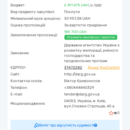
Бюджет:
6 191 475
UAH
(з ПДВ)
Вид предмету закупівлі:
Послуги
Мінімальний крок аукціону:
30 957,38 UAH
Оцінка пропозицій:
За вартістю придбання
185 700 UAH
Забезпечення пропозиції:
Отримати банківську гарантію
Державне агентство України з
розвитку меліорації, рибного
Замовник:
господарства та
продовольчих програм
ЄДРПОУ:
37472282
Досьє YouControl
Сайт:
http://darg.gov.ua
Контактна особа:
Віктор Кривоносов
Телефон:
+380444840329
E-mail:
tender@darg.gov.ua
04053,
Україна
,
м. Київ,
Місцезнаходження:
вул.Січових Стрільців, 45 а
0
Витяг про відсутність судимості