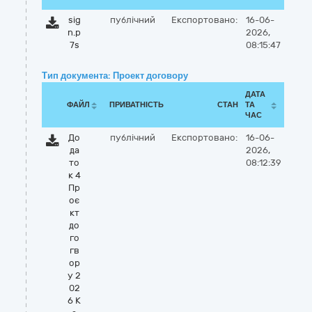
sig
публічний
Експортовано:
16-06-
n.p
2026,
7s
08:15:47
Тип документа: Проект договору
ДАТА
ФАЙЛ
ПРИВАТНІСТЬ
СТАН
ТА
ЧАС
До
публічний
Експортовано:
16-06-
да
2026,
то
08:12:39
к 4
Пр
оє
кт
до
го
гв
ор
у 2
02
6 К