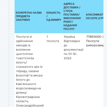
АДРЕСА
ДОСТАВКИ /
СТРОК
КОНКРЕТНА НАЗВА
КІЛЬКІСТЬ
ПОСТАВКИ/
КЛАСИФІКАТОР
ПРЕДМЕТА
/
ВИКОНАННЯ
021:2015 (CPV)
ЗАКУПІВЛІ
ОД.ВИМІРУ
РОБІТ/
НАДАННЯ
ПОСЛУГ:
Послуги зі
1
Україна
77850000-3
здійснення
послуга
Відповідно
Послуги
заходів із
до
риборозведе
вселення
документації
цьоголітки
по 01-12-
товстолоба
2026
білого/
строкатого або їх
гібриду, сазана
(коропа) та амура
білого до
Кам’янського
водосховища на
ділянці
Кіровоградська
область,
Олександрійський