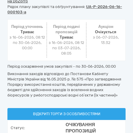
на DoZorro
Рядок плану закупівлі та обґрунтування:
UA-P-2026-06-16-
000103-a
Період уточнень
Період подачі
Аукціон
Триває
пропозицій
Очікується
з 16-06-2026, 08:12
Триває
з
06-07-2026,
по 30-06-2026,
з 16-06-2026, 08:12
13:32
00:00
по 03-07-2026,
08:05
Період оскарження умов закупівлі - по
30-06-2026, 00:00
Виконання заходів відповідно до Постанови Кабінету
Міністрів України від 16.05.2025 р. № 575 «Про затвердження
Порядку використання коштів, передбачених у державному
бюджеті для здійснення заходів із вселення водних
біоресурсів у рибогосподарські водні об’єкти (їх частини)»
ВІДКРИТІ ТОРГИ З ОСОБЛИВОСТЯМИ
ОЧІКУВАННЯ
Статус:
ПРОПОЗИЦІЙ