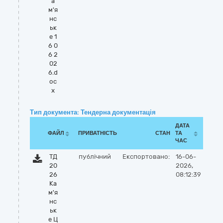
а
м'я
нс
ьк
е 1
6 0
6 2
02
6.d
oc
x
Тип документа: Тендерна документація
ДАТА
ФАЙЛ
ПРИВАТНІСТЬ
СТАН
ТА
ЧАС
ТД
публічний
Експортовано:
16-06-
20
2026,
26
08:12:39
Ка
м'я
нс
ьк
е Ц