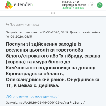
0 800 30 77 55
support@e-tender.ua
UK
Замовити дзвінок
Повернутись назад
Закупівлю оголошено - 16-06-2026, 08:12. Дата останніх змін -
16-06-2026, 08:15
Послуги зі здійснення заходів із
вселення цьоголітки товстолоба
білого/строкатого або їх гібриду, сазана
(коропа) та амура білого до
Кам’янського водосховища на ділянці
Кіровоградська область,
Олександрійський район, Онуфріївська
ТГ, в межах с. Деріївка.
Оголошення про проведення.pdf
Закупівля:
UA-2026-06-16-000102-a
/
на ProZorro
/