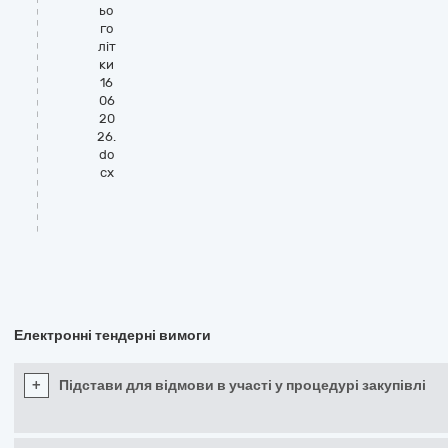
ьо
го
літ
ки
16
06
20
26.
do
cx
Електронні тендерні вимоги
+
Підстави для відмови в участі у процедурі закупівлі