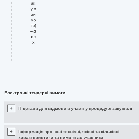
ак
у о
зи
мо
го)
–.d
oc
x
Електронні тендерні вимоги
+
Підстави для відмови в участі у процедурі закупівлі
+
Інформація про інші технічні, якісні та кількісні
характеристики та вимоги до учасника