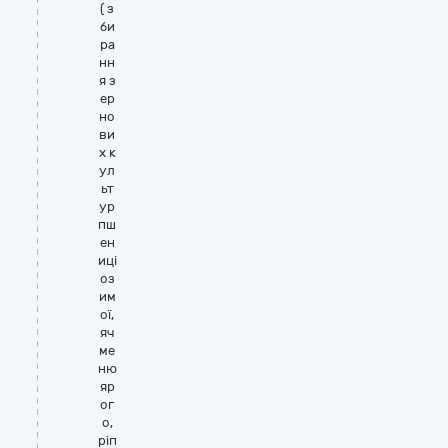
( з
би
ра
нн
я з
ер
но
ви
х к
ул
ьт
ур
пш
ен
иці
оз
им
ої,
яч
ме
ню
яр
ог
о,
ріп