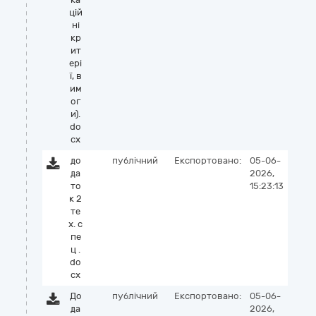
цій
ні
кр
ит
ері
ї, в
им
ог
и).
do
cx
до
публічний
Експортовано:
05-06-
да
2026,
то
15:23:13
к 2
те
х. с
пе
ц .
do
cx
До
публічний
Експортовано:
05-06-
да
2026,