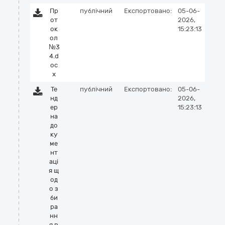
Пр
публічний
Експортовано:
05-06-
от
2026,
ок
15:23:13
ол
№3
4.d
oc
x
Те
публічний
Експортовано:
05-06-
нд
2026,
ер
15:23:13
на
до
ку
ме
нт
аці
я щ
од
о з
би
ра
нн
я в