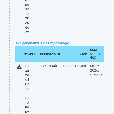
ро
жа
ю
20
26.
do
cx
Тип документа: Проект договору
ДАТА
ФАЙЛ
ПРИВАТНІСТЬ
СТАН
ТА
ЧАС
До
публічний
Експортовано:
05-06-
да
2026,
то
15:23:13
к 3
Пр
ое
кт
До
го
во
ру