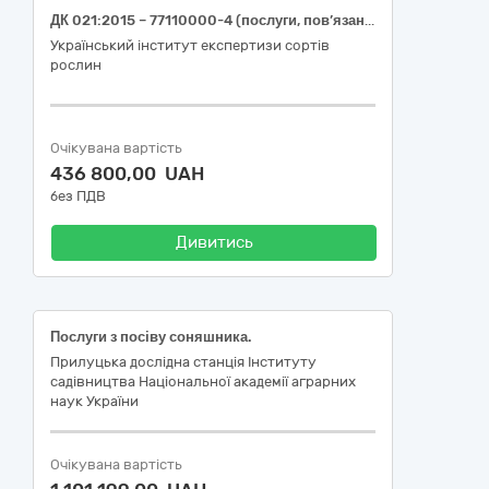
ДК 021:2015 – 77110000-4 (послуги, пов’язані з виробництвом сільськогосподарської продукції) - послуги зі збирання врожаю зернових і технічних культур, для потреб Івано-Франківської філії УІЕСР)
Український інститут експертизи сортів
рослин
Очікувана вартість
436 800,00 UAH
без ПДВ
Дивитись
Послуги з посіву соняшника.
Прилуцька дослідна станція Інституту
садівництва Національної академії аграрних
наук України
Очікувана вартість