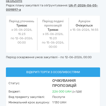
на DoZorro
Рядок плану закупівлі та обґрунтування:
UA-P-2026-06-05-
009897-a
Період уточнень
Період подачі
Аукціон
Триває
пропозицій
Очікується
з 05-06-2026,
Триває
з
15-06-2026, 14:55
15:23
з 05-06-2026,
по 12-06-2026,
15:23
00:00
по 15-06-2026,
00:00
Період оскарження умов закупівлі - по
12-06-2026, 00:00
ВІДКРИТІ ТОРГИ З ОСОБЛИВОСТЯМИ
ОЧІКУВАННЯ
Статус:
ПРОПОЗИЦІЙ
Бюджет:
226 000
UAH
(з ПДВ)
Вид предмету закупівлі:
Послуги
Мінімальний крок аукціону:
1 130 UAH