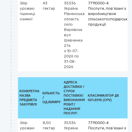
Збір
43
35336
77110000-4
урожаю
гектар
Україна
Послуги, пов’язані з
пшениці
Рівненська
виробництвом
озимої
область
сільськогосподарської
село
продукції
Верхівськ
вул
Шевченка
27а
з 10-07-
2026
по
31-08-
2026
АДРЕСА
ДОСТАВКИ /
КОНКРЕТНА
СТРОК
КІЛЬКІСТЬ
НАЗВА
ПОСТАВКИ/
КЛАСИФІКАТОР ДК
/
ПРЕДМЕТА
ВИКОНАННЯ
021:2015 (CPV)
ОД.ВИМІРУ
ЗАКУПІВЛІ
РОБІТ/
НАДАННЯ
ПОСЛУГ:
Збір
8,50
35336
77110000-4
урожаю
гектар
Україна
Послуги, пов’язані з