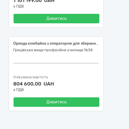
1 101 199,00 UAH
з ПДВ
Дивитись
Оренда комбайна з оператором для збирання урожаю сої, пшениці, ячменю
Грицівське вище професійне училище №38
Очікувана вартість
804 600,00 UAH
з ПДВ
Дивитись