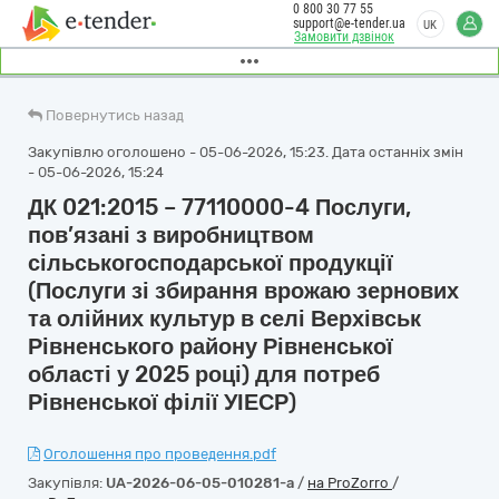
0 800 30 77 55
support@e-tender.ua
UK
Замовити дзвінок
Повернутись назад
Закупівлю оголошено - 05-06-2026, 15:23. Дата останніх змін
- 05-06-2026, 15:24
ДК 021:2015 – 77110000-4 Послуги,
пов’язані з виробництвом
сільськогосподарської продукції
(Послуги зі збирання врожаю зернових
та олійних культур в селі Верхівськ
Рівненського району Рівненської
області у 2025 році) для потреб
Рівненської філії УІЕСР)
Оголошення про проведення.pdf
Закупівля:
UA-2026-06-05-010281-a
/
на ProZorro
/