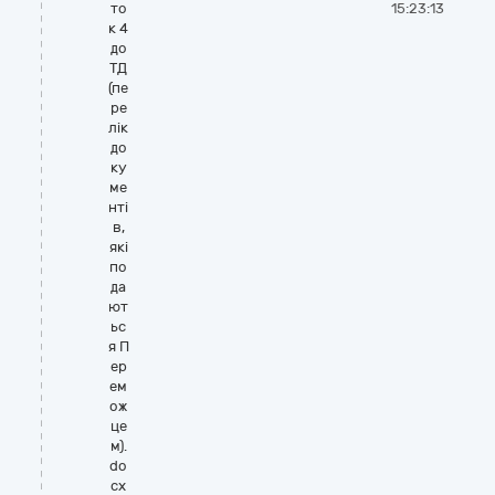
то
15:23:13
к 4
до
ТД
(пе
ре
лік
до
ку
ме
нті
в,
які
по
да
ют
ьс
я П
ер
ем
ож
це
м).
do
cx