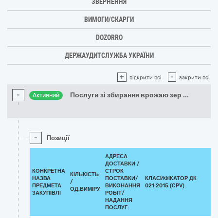
ЗВЕРНЕННЯ
ВИМОГИ/СКАРГИ
DOZORRO
ДЕРЖАУДИТСЛУЖБА УКРАЇНИ
+
-
відкрити всі
закрити всі
-
Послуги зі збирання врожаю зер
...
Активний
-
Позиції
АДРЕСА
ДОСТАВКИ /
КОНКРЕТНА
СТРОК
КІЛЬКІСТЬ
НАЗВА
ПОСТАВКИ/
КЛАСИФІКАТОР ДК
/
ПРЕДМЕТА
ВИКОНАННЯ
021:2015 (CPV)
ОД.ВИМІРУ
ЗАКУПІВЛІ
РОБІТ/
НАДАННЯ
ПОСЛУГ: