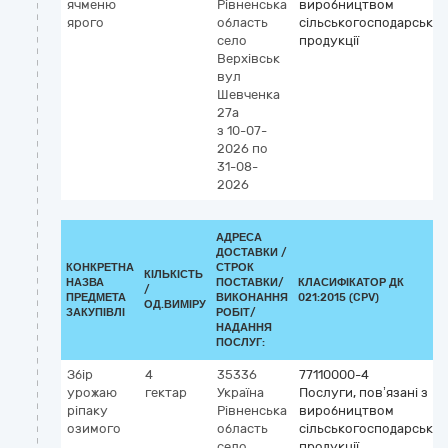
ячменю
Рівненська
виробництвом
ярого
область
сільськогосподарської
село
продукції
Верхівськ
вул
Шевченка
27а
з 10-07-
2026
по
31-08-
2026
АДРЕСА
ДОСТАВКИ /
КОНКРЕТНА
СТРОК
КІЛЬКІСТЬ
НАЗВА
ПОСТАВКИ/
КЛАСИФІКАТОР ДК
/
ПРЕДМЕТА
ВИКОНАННЯ
021:2015 (CPV)
ОД.ВИМІРУ
ЗАКУПІВЛІ
РОБІТ/
НАДАННЯ
ПОСЛУГ:
Збір
4
35336
77110000-4
урожаю
гектар
Україна
Послуги, пов’язані з
ріпаку
Рівненська
виробництвом
озимого
область
сільськогосподарської
село
продукції