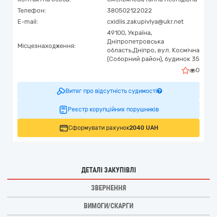
Телефон:
380502122022
E-mail:
cxidlis.zakupivlya@ukr.net
49100,
Україна
,
Дніпропетровська
Місцезнаходження:
область,
Дніпро,
вул. Космічна
(Соборний район), будинок 35
0
Витяг про відсутність судимості
Реєстр корупційних порушників
Сформувати рахунок
2040 UAH
ДЕТАЛІ ЗАКУПІВЛІ
ЗВЕРНЕННЯ
ВИМОГИ/СКАРГИ