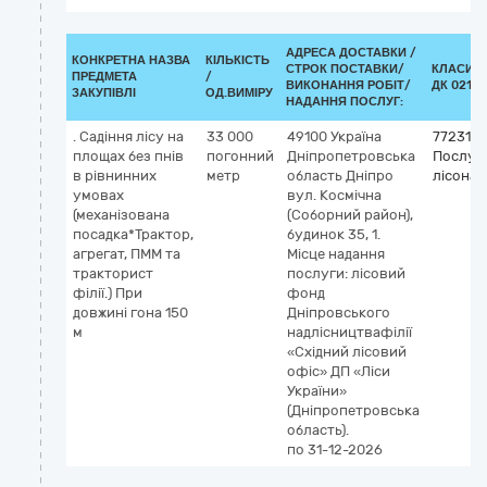
АДРЕСА ДОСТАВКИ /
КОНКРЕТНА НАЗВА
КІЛЬКІСТЬ
СТРОК ПОСТАВКИ/
КЛАСИФ
ПРЕДМЕТА
/
ВИКОНАННЯ РОБІТ/
ДК 021:2
ЗАКУПІВЛІ
ОД.ВИМІРУ
НАДАННЯ ПОСЛУГ:
. Садіння лісу на
33 000
49100
Україна
772316
площах без пнів
погонний
Дніпропетровська
Послуги
в рівнинних
метр
область
Дніпро
лісонас
умовах
вул. Космічна
(механізована
(Соборний район),
посадка*Трактор,
будинок 35, 1.
агрегат, ПММ та
Місце надання
тракторист
послуги: лісовий
філії.) При
фонд
довжині гона 150
Дніпровського
м
надлісництвафілії
«Східний лісовий
офіс» ДП «Ліси
України»
(Дніпропетровська
область).
по 31-12-2026