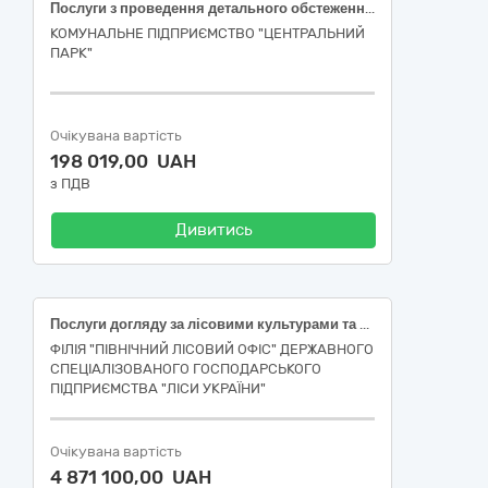
Послуги з проведення детального обстеження та лабораторного аналізу, проведення наземних заходів боротьби проти іксодових кліщів із застосуванням аерозольної технології та ручного мотооприскувача на території саду ім. Т.Г. Шевченка
КОМУНАЛЬНЕ ПІДПРИЄМСТВО "ЦЕНТРАЛЬНИЙ
ПАРК"
Очікувана вартість
198 019,00 UAH
з ПДВ
Дивитись
Послуги догляду за лісовими культурами та природнім поновленням Шосткинське надлісництво
ФІЛІЯ "ПІВНІЧНИЙ ЛІСОВИЙ ОФІС" ДЕРЖАВНОГО
СПЕЦІАЛІЗОВАНОГО ГОСПОДАРСЬКОГО
ПІДПРИЄМСТВА "ЛІСИ УКРАЇНИ"
Очікувана вартість
4 871 100,00 UAH