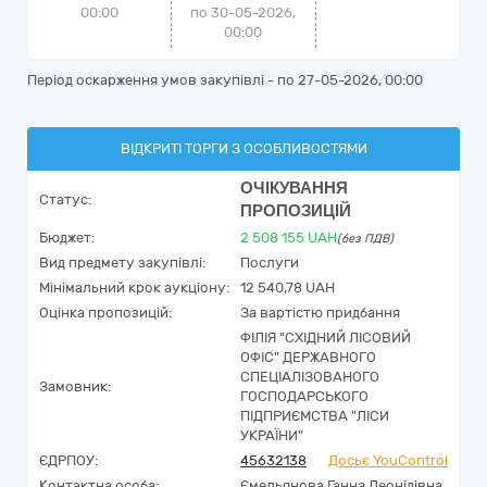
00:00
по 30-05-2026,
00:00
Період оскарження умов закупівлі - по
27-05-2026, 00:00
ВІДКРИТІ ТОРГИ З ОСОБЛИВОСТЯМИ
ОЧІКУВАННЯ
Статус:
ПРОПОЗИЦІЙ
Бюджет:
2 508 155
UAH
(без ПДВ)
Вид предмету закупівлі:
Послуги
Мінімальний крок аукціону:
12 540,78 UAH
Оцінка пропозицій:
За вартістю придбання
ФІЛІЯ "СХІДНИЙ ЛІСОВИЙ
ОФІС" ДЕРЖАВНОГО
СПЕЦІАЛІЗОВАНОГО
Замовник:
ГОСПОДАРСЬКОГО
ПІДПРИЄМСТВА "ЛІСИ
УКРАЇНИ"
ЄДРПОУ:
45632138
Досьє YouControl
Контактна особа:
Ємельянова Ганна Леонідівна