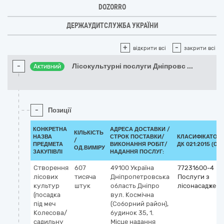
DOZORRO
ДЕРЖАУДИТСЛУЖБА УКРАЇНИ
+
-
відкрити всі
закрити всі
-
Лісокультурні послуги Дніпровс
...
Активний
-
Позиції
КОНКРЕТНА
АДРЕСА ДОСТАВКИ /
КІЛЬКІСТЬ
НАЗВА
СТРОК ПОСТАВКИ/
КЛАСИФІКАТОР
/
ПРЕДМЕТА
ВИКОНАННЯ РОБІТ/
ДК 021:2015 (CPV
ОД.ВИМІРУ
ЗАКУПІВЛІ
НАДАННЯ ПОСЛУГ:
Створення
607
49100
Україна
77231600-4
лісових
тисяча
Дніпропетровська
Послуги з
культур
штук
область
Дніпро
лісонасадженн
(посадка
вул. Космічна
під меч
(Соборний район),
Колесова/
будинок 35, 1.
садильну
Місце надання