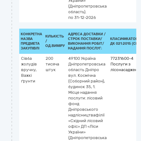
України»
(Дніпропетровська
область).
по 31-12-2026
КОНКРЕТНА
АДРЕСА ДОСТАВКИ /
КІЛЬКІСТЬ
НАЗВА
СТРОК ПОСТАВКИ/
КЛАСИФІКАТОР
/
ПРЕДМЕТА
ВИКОНАННЯ РОБІТ/
ДК 021:2015 (CPV
ОД.ВИМІРУ
ЗАКУПІВЛІ
НАДАННЯ ПОСЛУГ:
Сівба
200
49100
Україна
77231600-4
жолудів
тисяча
Дніпропетровська
Послуги з
вручну,
штук
область
Дніпро
лісонасадженн
Важкі
вул. Космічна
ґрунти
(Соборний район),
будинок 35, 1.
Місце надання
послуги: лісовий
фонд
Дніпровського
надлісництвафілії
«Східний лісовий
офіс» ДП «Ліси
України»
(Дніпропетровська