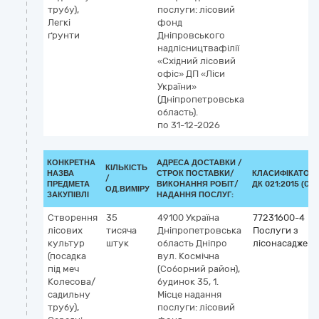
трубу),
послуги: лісовий
Легкі
фонд
ґрунти
Дніпровського
надлісництвафілії
«Східний лісовий
офіс» ДП «Ліси
України»
(Дніпропетровська
область).
по 31-12-2026
КОНКРЕТНА
АДРЕСА ДОСТАВКИ /
КІЛЬКІСТЬ
НАЗВА
СТРОК ПОСТАВКИ/
КЛАСИФІКАТОР
/
ПРЕДМЕТА
ВИКОНАННЯ РОБІТ/
ДК 021:2015 (CPV
ОД.ВИМІРУ
ЗАКУПІВЛІ
НАДАННЯ ПОСЛУГ:
Створення
35
49100
Україна
77231600-4
лісових
тисяча
Дніпропетровська
Послуги з
культур
штук
область
Дніпро
лісонасадженн
(посадка
вул. Космічна
під меч
(Соборний район),
Колесова/
будинок 35, 1.
садильну
Місце надання
трубу),
послуги: лісовий