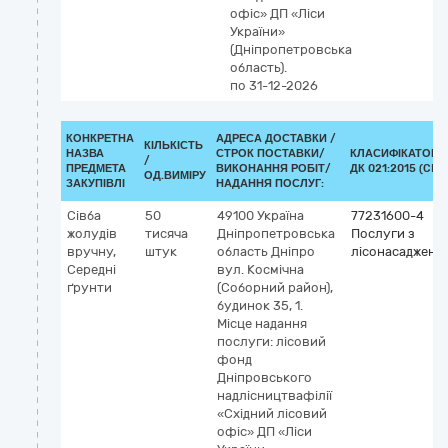
офіс» ДП «Ліси
України»
(Дніпропетровська
область).
по 31-12-2026
КОНКРЕТНА
АДРЕСА ДОСТАВКИ /
КІЛЬКІСТЬ
НАЗВА
СТРОК ПОСТАВКИ/
КЛАСИФІКАТОР
/
ПРЕДМЕТА
ВИКОНАННЯ РОБІТ/
ДК 021:2015 (CPV
ОД.ВИМІРУ
ЗАКУПІВЛІ
НАДАННЯ ПОСЛУГ:
Сівба
50
49100
Україна
77231600-4
жолудів
тисяча
Дніпропетровська
Послуги з
вручну,
штук
область
Дніпро
лісонасадженн
Середні
вул. Космічна
ґрунти
(Соборний район),
будинок 35, 1.
Місце надання
послуги: лісовий
фонд
Дніпровського
надлісництвафілії
«Східний лісовий
офіс» ДП «Ліси