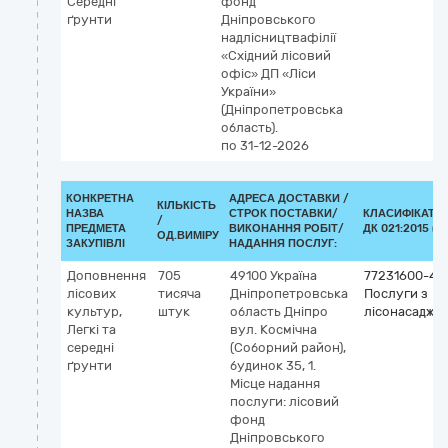
Середні
фонд
ґрунти
Дніпровського
надлісництвафілії
«Східний лісовий
офіс» ДП «Ліси
України»
(Дніпропетровська
область).
по 31-12-2026
КОНКРЕТНА
АДРЕСА ДОСТАВКИ /
КІЛЬКІСТЬ
НАЗВА
СТРОК ПОСТАВКИ/
КЛАСИФІКАТО
/
ПРЕДМЕТА
ВИКОНАННЯ РОБІТ/
ДК 021:2015 (C
ОД.ВИМІРУ
ЗАКУПІВЛІ
НАДАННЯ ПОСЛУГ:
Доповнення
705
49100
Україна
77231600-4
лісових
тисяча
Дніпропетровська
Послуги з
культур,
штук
область
Дніпро
лісонасадже
Легкі та
вул. Космічна
середні
(Соборний район),
ґрунти
будинок 35, 1.
Місце надання
послуги: лісовий
фонд
Дніпровського