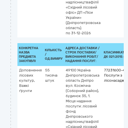
надлісництвафілії
«Східний лісовий
офіс» ДП «Ліси
України»
(Дніпропетровська
область).
по 31-12-2026
КОНКРЕТНА
АДРЕСА ДОСТАВКИ /
КІЛЬКІСТЬ
НАЗВА
СТРОК ПОСТАВКИ/
КЛАСИФІКАТО
/
ПРЕДМЕТА
ВИКОНАННЯ РОБІТ/
ДК 021:2015 (C
ОД.ВИМІРУ
ЗАКУПІВЛІ
НАДАННЯ ПОСЛУГ:
Доповнення
55
49100
Україна
77231600-4
лісових
тисяча
Дніпропетровська
Послуги з
культур,
штук
область
Дніпро
лісонасадже
Важкі
вул. Космічна
ґрунти
(Соборний район),
будинок 35, 1.
Місце надання
послуги: лісовий
фонд
Дніпровського
надлісництвафілії
«Східний лісовий