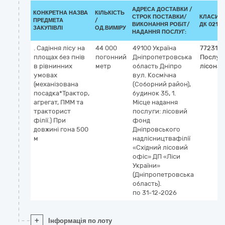
АДРЕСА ДОСТАВКИ /
КОНКРЕТНА НАЗВА
КІЛЬКІСТЬ
СТРОК ПОСТАВКИ/
КЛАСИФ
ПРЕДМЕТА
/
ВИКОНАННЯ РОБІТ/
ДК 021:2
ЗАКУПІВЛІ
ОД.ВИМІРУ
НАДАННЯ ПОСЛУГ:
. Садіння лісу на
44 000
49100
Україна
772316
площах без пнів
погонний
Дніпропетровська
Послуги
в рівнинних
метр
область
Дніпро
лісонас
умовах
вул. Космічна
(механізована
(Соборний район),
посадка*Трактор,
будинок 35, 1.
агрегат, ПММ та
Місце надання
тракторист
послуги: лісовий
філії.) При
фонд
довжині гона 500
Дніпровського
м
надлісництвафілії
«Східний лісовий
офіс» ДП «Ліси
України»
(Дніпропетровська
область).
по 31-12-2026
+
Інформація по лоту