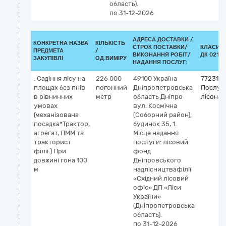
область).
по 31-12-2026
АДРЕСА ДОСТАВКИ /
КОНКРЕТНА НАЗВА
КІЛЬКІСТЬ
СТРОК ПОСТАВКИ/
КЛАСИФ
ПРЕДМЕТА
/
ВИКОНАННЯ РОБІТ/
ДК 021:2
ЗАКУПІВЛІ
ОД.ВИМІРУ
НАДАННЯ ПОСЛУГ:
. Садіння лісу на
226 000
49100
Україна
772316
площах без пнів
погонний
Дніпропетровська
Послуги
в рівнинних
метр
область
Дніпро
лісонас
умовах
вул. Космічна
(механізована
(Соборний район),
посадка*Трактор,
будинок 35, 1.
агрегат, ПММ та
Місце надання
тракторист
послуги: лісовий
філії.) При
фонд
довжині гона 100
Дніпровського
м
надлісництвафілії
«Східний лісовий
офіс» ДП «Ліси
України»
(Дніпропетровська
область).
по 31-12-2026