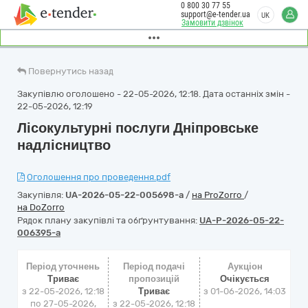
0 800 30 77 55
support@e-tender.ua
UK
Замовити дзвінок
Повернутись назад
Закупівлю оголошено - 22-05-2026, 12:18. Дата останніх змін -
22-05-2026, 12:19
Лісокультурні послуги Дніпровське
надлісництво
Оголошення про проведення.pdf
Закупівля:
UA-2026-05-22-005698-a
/
на ProZorro
/
на DoZorro
Рядок плану закупівлі та обґрунтування:
UA-P-2026-05-22-
006395-a
Період уточнень
Період подачі
Аукціон
Триває
пропозицій
Очікується
з 22-05-2026, 12:18
Триває
з
01-06-2026, 14:03
по 27-05-2026,
з 22-05-2026, 12:18