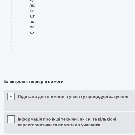
ліс
ни
цт
во.
do
cx
Електронні тендерні вимоги
+
Підстави для відмови в участі у процедурі закупівлі
+
Інформація про інші технічні, якісні та кількісні
характеристики та вимоги до учасника