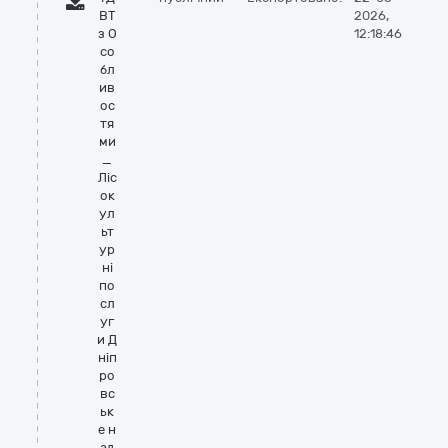
ВТ
2026,
з О
12:18:46
со
бл
ив
ос
тя
ми
_
Ліс
ок
ул
ьт
ур
ні
по
сл
уг
и Д
ніп
ро
вс
ьк
е н
ад