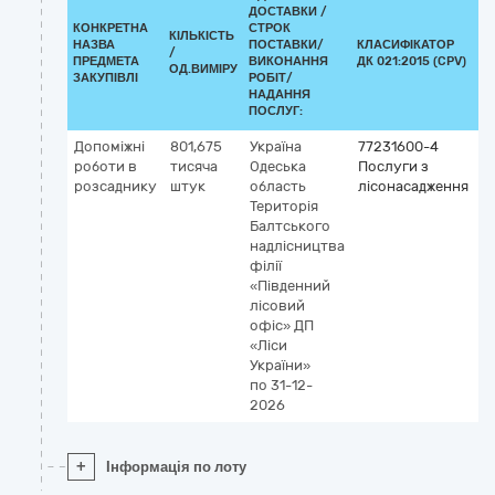
ДОСТАВКИ /
КОНКРЕТНА
СТРОК
КІЛЬКІСТЬ
НАЗВА
ПОСТАВКИ/
КЛАСИФІКАТОР
/
К
ПРЕДМЕТА
ВИКОНАННЯ
ДК 021:2015 (CPV)
ОД.ВИМІРУ
ЗАКУПІВЛІ
РОБІТ/
НАДАННЯ
ПОСЛУГ:
Допоміжні
801,675
Україна
77231600-4
роботи в
тисяча
Одеська
Послуги з
розсаднику
штук
область
лісонасадження
Територія
Балтського
надлісництва
філії
«Південний
лісовий
офіс» ДП
«Ліси
України»
по 31-12-
2026
+
Інформація по лоту