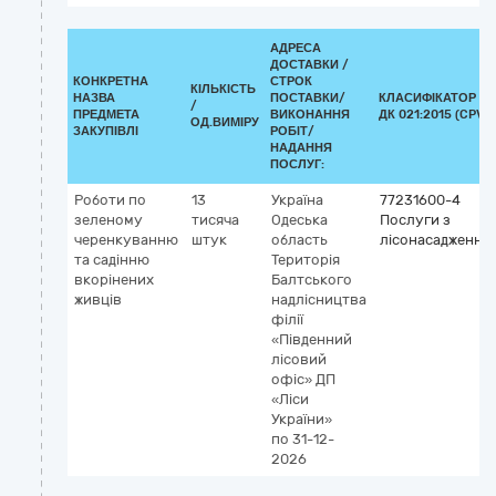
АДРЕСА
ДОСТАВКИ /
КОНКРЕТНА
СТРОК
КІЛЬКІСТЬ
НАЗВА
ПОСТАВКИ/
КЛАСИФІКАТОР
/
ПРЕДМЕТА
ВИКОНАННЯ
ДК 021:2015 (CPV)
ОД.ВИМІРУ
ЗАКУПІВЛІ
РОБІТ/
НАДАННЯ
ПОСЛУГ:
Роботи по
13
Україна
77231600-4
зеленому
тисяча
Одеська
Послуги з
черенкуванню
штук
область
лісонасадження
та садінню
Територія
вкорінених
Балтського
живців
надлісництва
філії
«Південний
лісовий
офіс» ДП
«Ліси
України»
по 31-12-
2026