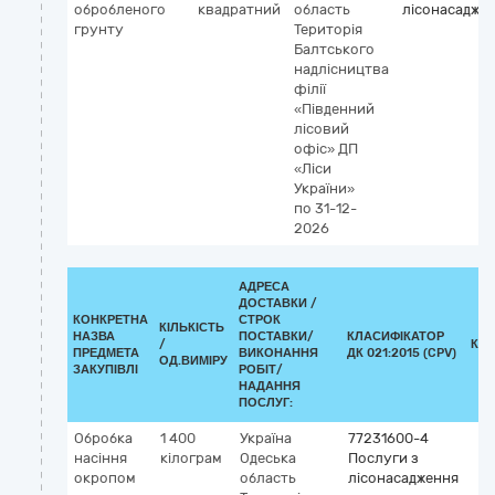
обробленого
квадратний
область
лісонасадже
грунту
Територія
Балтського
надлісництва
філії
«Південний
лісовий
офіс» ДП
«Ліси
України»
по 31-12-
2026
АДРЕСА
ДОСТАВКИ /
КОНКРЕТНА
СТРОК
КІЛЬКІСТЬ
НАЗВА
ПОСТАВКИ/
КЛАСИФІКАТОР
/
КЛ
ПРЕДМЕТА
ВИКОНАННЯ
ДК 021:2015 (CPV)
ОД.ВИМІРУ
ЗАКУПІВЛІ
РОБІТ/
НАДАННЯ
ПОСЛУГ:
Обробка
1 400
Україна
77231600-4
насіння
кілограм
Одеська
Послуги з
окропом
область
лісонасадження