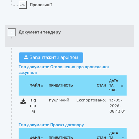
-
Пропозиції
-
Документи тендеру
Завантажити архівом
Тип документа: Оголошення про проведення
закупівлі
ДАТА
ФАЙЛ
ПРИВАТНІСТЬ
СТАН
ТА
ЧАС
sig
публічний
Експортовано:
13-05-
n.p
2026,
7s
08:43:01
Тип документа: Проект договору
ДАТА
ФАЙЛ
ПРИВАТНІСТЬ
СТАН
ТА