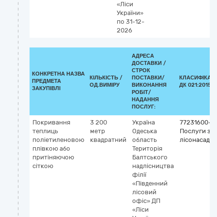
«Ліси
України»
по 31-12-
2026
АДРЕСА
ДОСТАВКИ /
СТРОК
КОНКРЕТНА НАЗВА
КІЛЬКІСТЬ /
ПОСТАВКИ/
КЛАСИФІКАТ
ПРЕДМЕТА
ОД.ВИМІРУ
ВИКОНАННЯ
ДК 021:2015 (
ЗАКУПІВЛІ
РОБІТ/
НАДАННЯ
ПОСЛУГ:
Покривання
3 200
Україна
77231600-4
теплиць
метр
Одеська
Послуги з
поліетиленовою
квадратний
область
лісонасадж
плівкою або
Територія
притіняючою
Балтського
сіткою
надлісництва
філії
«Південний
лісовий
офіс» ДП
«Ліси