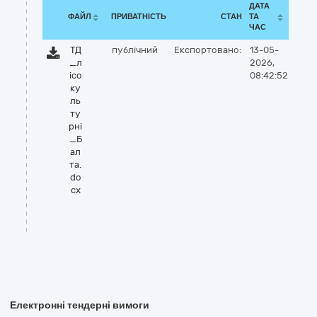
ДАТА
ФАЙЛ
ПРИВАТНІСТЬ
СТАН
ТА
ЧАС
ТД
публічний
Експортовано:
13-05-
_л
2026,
ісо
08:42:52
ку
ль
ту
рні
_Б
ал
та.
do
cx
Електронні тендерні вимоги