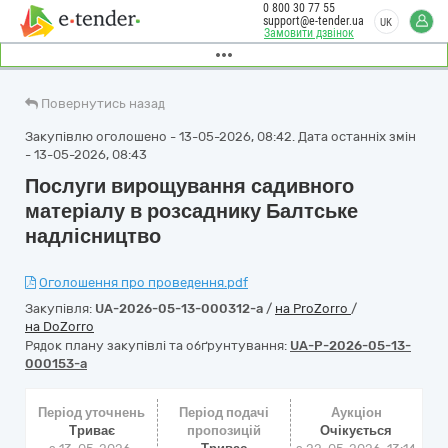
0 800 30 77 55
support@e-tender.ua
UK
Замовити дзвінок
Повернутись назад
Закупівлю оголошено - 13-05-2026, 08:42. Дата останніх змін
- 13-05-2026, 08:43
Послуги вирощування садивного
матеріалу в розсаднику Балтське
надлісництво
Оголошення про проведення.pdf
Закупівля:
UA-2026-05-13-000312-a
/
на ProZorro
/
на DoZorro
Рядок плану закупівлі та обґрунтування:
UA-P-2026-05-13-
000153-a
Період уточнень
Період подачі
Аукціон
Триває
пропозицій
Очікується