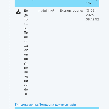
ЧАС
До
публічний
Експортовано:
13-05-
да
2026,
то
08:42:52
к_
3_
Пр
ое
кт
_д
ог
ов
ор
у_
ро
зс
ад
ни
ки.
do
c
Тип документа: Тендерна документація