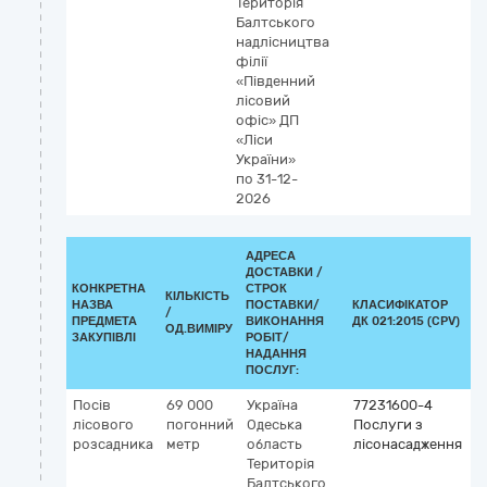
Територія
Балтського
надлісництва
філії
«Південний
лісовий
офіс» ДП
«Ліси
України»
по 31-12-
2026
АДРЕСА
ДОСТАВКИ /
КОНКРЕТНА
СТРОК
КІЛЬКІСТЬ
НАЗВА
ПОСТАВКИ/
КЛАСИФІКАТОР
/
К
ПРЕДМЕТА
ВИКОНАННЯ
ДК 021:2015 (CPV)
ОД.ВИМІРУ
ЗАКУПІВЛІ
РОБІТ/
НАДАННЯ
ПОСЛУГ:
Посів
69 000
Україна
77231600-4
лісового
погонний
Одеська
Послуги з
розсадника
метр
область
лісонасадження
Територія
Балтського