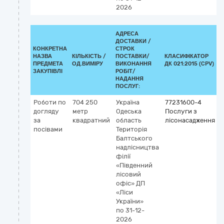
2026
АДРЕСА
ДОСТАВКИ /
КОНКРЕТНА
СТРОК
НАЗВА
КІЛЬКІСТЬ /
ПОСТАВКИ/
КЛАСИФІКАТОР
ПРЕДМЕТА
ОД.ВИМІРУ
ВИКОНАННЯ
ДК 021:2015 (CPV)
ЗАКУПІВЛІ
РОБІТ/
НАДАННЯ
ПОСЛУГ:
Роботи по
704 250
Україна
77231600-4
догляду
метр
Одеська
Послуги з
за
квадратний
область
лісонасадження
посівами
Територія
Балтського
надлісництва
філії
«Південний
лісовий
офіс» ДП
«Ліси
України»
по 31-12-
2026