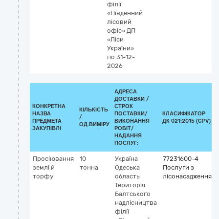
філії
«Південний
лісовий
офіс» ДП
«Ліси
України»
по 31-12-
2026
АДРЕСА
ДОСТАВКИ /
КОНКРЕТНА
СТРОК
КІЛЬКІСТЬ
НАЗВА
ПОСТАВКИ/
КЛАСИФІКАТОР
/
ПРЕДМЕТА
ВИКОНАННЯ
ДК 021:2015 (CPV)
ОД.ВИМІРУ
ЗАКУПІВЛІ
РОБІТ/
НАДАННЯ
ПОСЛУГ:
Просіювання
10
Україна
77231600-4
землі й
тонна
Одеська
Послуги з
торфу
область
лісонасадження
Територія
Балтського
надлісництва
філії