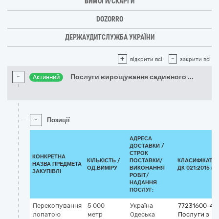
ВИМОГИ/СКАРГИ
DOZORRO
ДЕРЖАУДИТСЛУЖБА УКРАЇНИ
+
-
відкрити всі
закрити всі
-
Послуги вирощування садивного
...
Активний
-
Позиції
АДРЕСА
ДОСТАВКИ /
СТРОК
КОНКРЕТНА
КІЛЬКІСТЬ /
ПОСТАВКИ/
КЛАСИФІКАТО
НАЗВА ПРЕДМЕТА
ОД.ВИМІРУ
ВИКОНАННЯ
ДК 021:2015 (C
ЗАКУПІВЛІ
РОБІТ/
НАДАННЯ
ПОСЛУГ:
Перекопування
5 000
Україна
77231600-4
лопатою
метр
Одеська
Послуги з