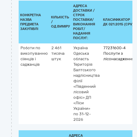
АДРЕСА
ДОСТАВКИ /
КОНКРЕТНА
СТРОК
КІЛЬКІСТЬ
НАЗВА
ПОСТАВКИ/
КЛАСИФІКАТОР
/
ПРЕДМЕТА
ВИКОНАННЯ
ДК 021:2015 (CPV)
ОД.ВИМІРУ
ЗАКУПІВЛІ
РОБІТ/
НАДАННЯ
ПОСЛУГ:
Роботи по
2 461
Україна
77231600-4
викопуванню
тисяча
Одеська
Послуги з
сіянців і
штук
область
лісонасадження
саджанців
Територія
Балтського
надлісництва
філії
«Південний
лісовий
офіс» ДП
«Ліси
України»
по 31-12-
2026
АДРЕСА