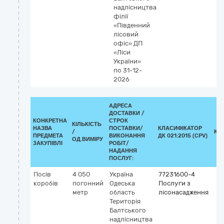
надлісництва
філії
«Південний
лісовий
офіс» ДП
«Ліси
України»
по 31-12-
2026
АДРЕСА
ДОСТАВКИ /
КОНКРЕТНА
СТРОК
КІЛЬКІСТЬ
НАЗВА
ПОСТАВКИ/
КЛАСИФІКАТОР
/
КЛ
ПРЕДМЕТА
ВИКОНАННЯ
ДК 021:2015 (CPV)
ОД.ВИМІРУ
ЗАКУПІВЛІ
РОБІТ/
НАДАННЯ
ПОСЛУГ:
Посів
4 050
Україна
77231600-4
коробів
погонний
Одеська
Послуги з
метр
область
лісонасадження
Територія
Балтського
надлісництва