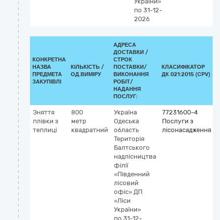
України»
по 31-12-
2026
АДРЕСА
ДОСТАВКИ /
КОНКРЕТНА
СТРОК
НАЗВА
КІЛЬКІСТЬ /
ПОСТАВКИ/
КЛАСИФІКАТОР
ПРЕДМЕТА
ОД.ВИМІРУ
ВИКОНАННЯ
ДК 021:2015 (CPV)
ЗАКУПІВЛІ
РОБІТ/
НАДАННЯ
ПОСЛУГ:
Зняття
800
Україна
77231600-4
плівки з
метр
Одеська
Послуги з
теплиці
квадратний
область
лісонасадження
Територія
Балтського
надлісництва
філії
«Південний
лісовий
офіс» ДП
«Ліси
України»
по 31-12-