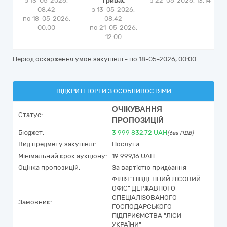
з 13-05-2026,
Триває
з
22-05-2026, 13:14
08:42
з 13-05-2026,
по 18-05-2026,
08:42
00:00
по 21-05-2026,
12:00
Період оскарження умов закупівлі - по
18-05-2026, 00:00
ВІДКРИТІ ТОРГИ З ОСОБЛИВОСТЯМИ
ОЧІКУВАННЯ
Статус:
ПРОПОЗИЦІЙ
Бюджет:
3 999 832,72
UAH
(без ПДВ)
Вид предмету закупівлі:
Послуги
Мінімальний крок аукціону:
19 999,16 UAH
Оцінка пропозицій:
За вартістю придбання
ФІЛІЯ "ПІВДЕННИЙ ЛІСОВИЙ
ОФІС" ДЕРЖАВНОГО
СПЕЦІАЛІЗОВАНОГО
Замовник:
ГОСПОДАРСЬКОГО
ПІДПРИЄМСТВА "ЛІСИ
УКРАЇНИ"