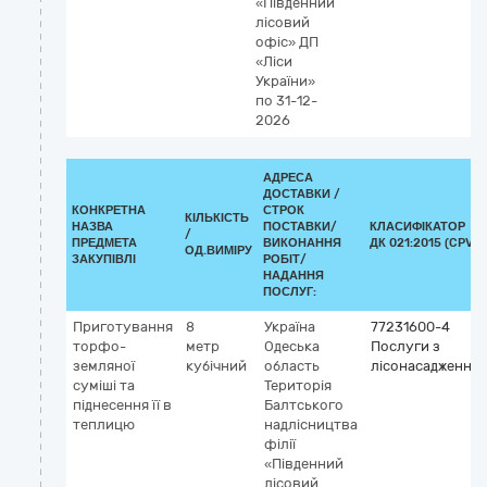
«Південний
лісовий
офіс» ДП
«Ліси
України»
по 31-12-
2026
АДРЕСА
ДОСТАВКИ /
КОНКРЕТНА
СТРОК
КІЛЬКІСТЬ
НАЗВА
ПОСТАВКИ/
КЛАСИФІКАТОР
/
ПРЕДМЕТА
ВИКОНАННЯ
ДК 021:2015 (CPV)
ОД.ВИМІРУ
ЗАКУПІВЛІ
РОБІТ/
НАДАННЯ
ПОСЛУГ:
Приготування
8
Україна
77231600-4
торфо-
метр
Одеська
Послуги з
земляної
кубічний
область
лісонасадження
суміші та
Територія
піднесення її в
Балтського
теплицю
надлісництва
філії
«Південний
лісовий