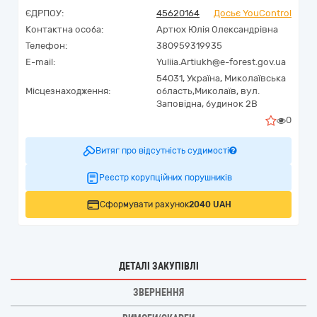
ЄДРПОУ:
45620164
Досьє YouControl
Контактна особа:
Артюх Юлія Олександрівна
Телефон:
380959319935
E-mail:
Yuliia.Artiukh@e-forest.gov.ua
54031,
Україна
,
Миколаївська
Місцезнаходження:
область,
Миколаїв,
вул.
Заповідна, будинок 2В
0
Витяг про відсутність судимості
Реєстр корупційних порушників
Сформувати рахунок
2040 UAH
ДЕТАЛІ ЗАКУПІВЛІ
ЗВЕРНЕННЯ