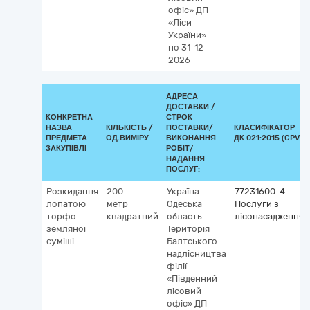
офіс» ДП
«Ліси
України»
по 31-12-
2026
АДРЕСА
ДОСТАВКИ /
КОНКРЕТНА
СТРОК
НАЗВА
КІЛЬКІСТЬ /
ПОСТАВКИ/
КЛАСИФІКАТОР
ПРЕДМЕТА
ОД.ВИМІРУ
ВИКОНАННЯ
ДК 021:2015 (CPV)
ЗАКУПІВЛІ
РОБІТ/
НАДАННЯ
ПОСЛУГ:
Розкидання
200
Україна
77231600-4
лопатою
метр
Одеська
Послуги з
торфо-
квадратний
область
лісонасадження
земляної
Територія
суміші
Балтського
надлісництва
філії
«Південний
лісовий
офіс» ДП