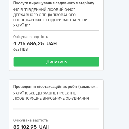
Послуги вирощування садивного матеріалу в розсаднику Одеське надлісництво
ФІЛІЯ "ПІВДЕННИЙ ЛІСОВИЙ ОФІС"
ДЕРЖАВНОГО СПЕЦІАЛІЗОВАНОГО
ГОСПОДАРСЬКОГО ПІДПРИЄМСТВА "ЛІСИ
УКРАЇНИ"
Очікувана вартість
4 715 686,25 UAH
без ПДВ
Дивитись
Проведення лісотаксаційних робіт (комплексу робіт, які проводяться з метою визначення породного та вікового складу деревостанів, їх стану, якісних та кількісних характеристик лісових ресурсів)
УКРАЇНСЬКЕ ДЕРЖАВНЕ ПРОЕКТНЕ
ЛІСОВПОРЯДНЕ ВИРОБНИЧЕ ОБ'ЄДНАННЯ
Очікувана вартість
83 102,95 UAH