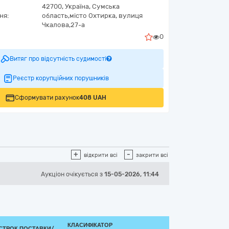
42700,
Україна
,
Сумська
ня:
область,
місто Охтирка,
вулиця
Чкалова,27-а
0
Витяг про відсутність судимості
Реєстр корупційних порушників
Сформувати рахунок
408 UAH
+
-
відкрити всі
закрити всі
Аукціон
очікується
з
15-05-2026, 11:44
КЛАСИФІКАТОР
СТРОК ПОСТАВКИ/