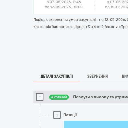
з 07-05-2026, 11:46
з 07-05-202
по 12-05-2026, 00:00
по 15-05-202
Період оскарження умов закупівлі - по
12-05-2026, 
Категорія Замовника згідно п.3 ч.4 ст.2 Закону «Про
ДЕТАЛІ ЗАКУПІВЛІ
ЗВЕРНЕННЯ
ВИ
-
Послуги з вилову та утри
Активний
-
Позиції