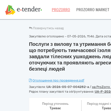
PROZORRO
PROZORRO MARKET
Повернутись назад
Закупівлю оголошено - 07-05-2026, 11:46. Дата остан
Послуги з вилову та утримання б
що потребують тимчасової ізоляці
завдали тілесних ушкоджень люд
оточуючих та проявляють агреси
безпеці людей
Оголошення про проведення.pdf
Закупівля:
UA-2026-05-07-004282-a
/
на ProZorro
Рядок плану закупівлі та обґрунтування:
UA-P-202
Період уточнень
Період подачі
Триває
Трив