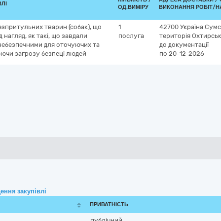
ВЛІ
ОД.ВИМІРУ
ВИКОНАННЯ РОБІТ/Н
езпритульних тварин (собак), що
1
42700
Україна
Сумс
 нагляд, як такі, що завдали
послуга
територія Охтирськ
 небезпечними для оточуючих та
до документації
ючи загрозу безпеці людей
по 20-12-2026
ення закупівлі
ПРИВАТНІСТЬ
публічний