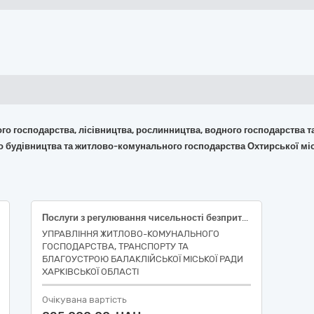
ького господарства, лісівництва, рослинництва, водного господарства 
го будівництва та житлово-комунального господарства Охтирської мі
Послуги з регулювання чисельності безпритульних тварин (собак) гуманними методами.
УПРАВЛІННЯ ЖИТЛОВО-КОМУНАЛЬНОГО
ГОСПОДАРСТВА, ТРАНСПОРТУ ТА
БЛАГОУСТРОЮ БАЛАКЛІЙСЬКОЇ МІСЬКОЇ РАДИ
ХАРКІВСЬКОЇ ОБЛАСТІ
Очікувана вартість