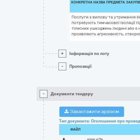
КОНКРЕТНА НАЗВА ПРЕДМЕТА ЗАКУПІ
Послуги з вилову та утримання б
потребують тимчасової ізоляції під
тілесних ушкоджень людині або є
проявляють агресивність, створю
+
Інформація по лоту
-
Пропозиції
-
Документи тендеру
Завантажити архівом
Тип документа: Оголошення про провед
ФАЙЛ
sign.p7s