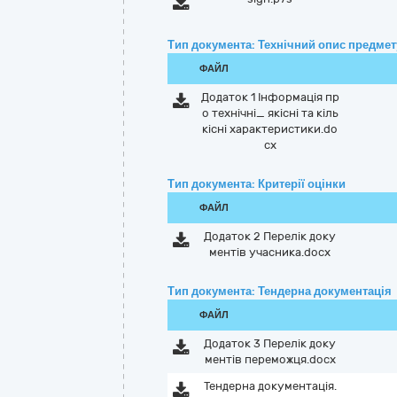
Тип документа: Технічний опис предмету
ФАЙЛ
Додаток 1 Інформація пр
о технічні_ якісні та кіль
кісні характеристики.do
cx
Тип документа: Критерії оцінки
ФАЙЛ
Додаток 2 Перелік доку
ментів учасника.docx
Тип документа: Тендерна документація
ФАЙЛ
Додаток 3 Перелік доку
ментів переможця.docx
Тендерна документація.