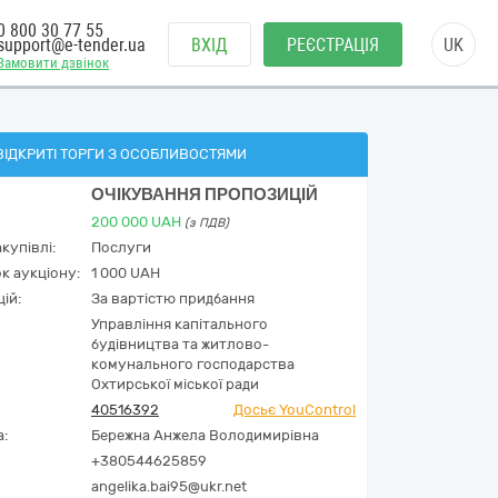
0 800 30 77 55
support@e-tender.ua
ВХІД
РЕЄСТРАЦІЯ
UK
Замовити дзвінок
ВІДКРИТІ ТОРГИ З ОСОБЛИВОСТЯМИ
ОЧІКУВАННЯ ПРОПОЗИЦІЙ
200 000
UAH
(з ПДВ)
купівлі:
Послуги
к аукціону:
1 000 UAH
ій:
За вартістю придбання
Управління капітального
будівництва та житлово-
комунального господарства
Охтирської міської ради
40516392
Досьє YouControl
а:
Бережна Анжела Володимирівна
+380544625859
angelika.bai95@ukr.net