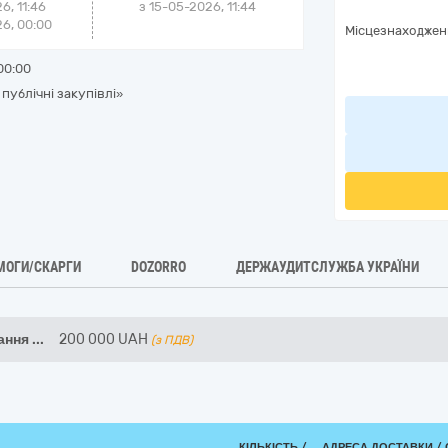
6, 11:46
з
15-05-2026, 11:44
6, 00:00
Місцезнаходжен
00:00
 публічні закупівлі»
МОГИ/СКАРГИ
DOZORRO
ДЕРЖАУДИТСЛУЖБА УКРАЇНИ
мання
...
200 000
UAH
(з ПДВ)
КІЛЬКІСТЬ /
АДРЕСА ДОСТАВКИ /