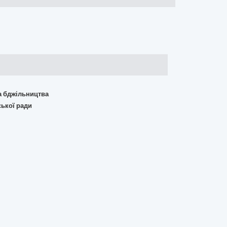
та бджільництва
ської ради