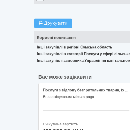
Друкувати
Корисні посилання
Інші закупівлі в регіоні Сумська область
Інші закупівлі в категорії Послуги у сфері сільс
Інші закупівлі замовника Управління капітально
Вас може зацікавити
Послуги з відлову безпритульних тварин, їх стерилізація та щеплення від сказу на території міста Благовіщенське Голованівського району Кіровоградської області
Благовіщенська міська рада
Очікувана вартість