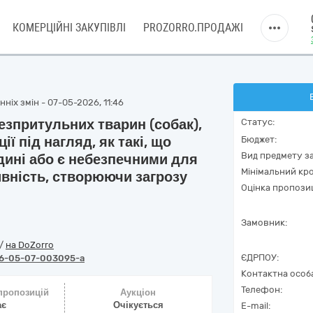
КОМЕРЦІЙНІ ЗАКУПІВЛІ
PROZORRO.ПРОДАЖІ
ніх змін - 07-05-2026, 11:46
езпритульних тварин (собак),
Статус:
ї під нагляд, як такі, що
Бюджет:
Вид предмету за
ині або є небезпечними для
Мінімальний кро
вність, створюючи загрозу
Оцінка пропозиц
Замовник:
/
на DoZorro
ЄДРПОУ:
6-05-07-003095-a
Контактна особ
Телефон:
 пропозицій
Аукціон
ає
Очікується
E-mail: