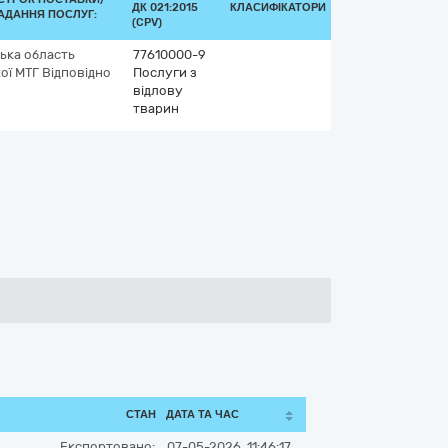
ДК 021:2015
КЛАСИФІКАТОРИ
АДАННЯ ПОСЛУГ:
(CPV)
ька область
77610000-9
ої МТГ
Відповідно
Послуги з
відлову
тварин
СТАН
ДАТА ТА ЧАС
Експортовано:
07-05-2026, 11:46:17