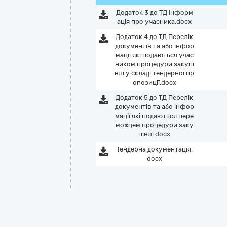
Додаток 3 до ТД Інформ
ація про учасника.docx
Додаток 4 до ТД Перелік
документів та або інфор
мації які подаються учас
ником процедури закупі
влі у складі тендерної пр
опозиції.docx
Додаток 5 до ТД Перелік
документів та або інфор
мації які подаються пере
можцем процедури заку
півлі.docx
Тендерна документація.
docx