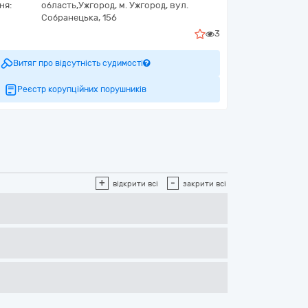
ня:
область,
Ужгород,
м. Ужгород, вул.
Собранецька, 156
3
Витяг про відсутність судимості
Реєстр корупційних порушників
+
-
відкрити всі
закрити всі