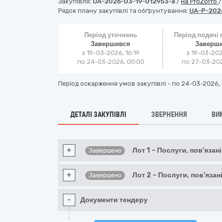
Закупівля:
UA-2026-03-19-012953-a
/
на ProZorro
Рядок плану закупівлі та обґрунтування:
UA-P-202
Період уточнень
Період подачі
Завершився
Заверш
з 19-03-2026, 16:19
з 19-03-202
по 24-03-2026, 00:00
по 27-03-202
Період оскарження умов закупівлі - по
24-03-2026, 
ДЕТАЛІ ЗАКУПІВЛІ
ЗВЕРНЕННЯ
ВИ
+
Лот 1 – Послуги, пов'язані
Завершено
+
Лот 2 – Послуги, пов'язан
Завершено
-
Документи тендеру