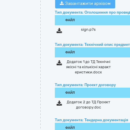
Завантажити архівом
Тип документа: Оголошення про провед
ФАЙЛ
sign.p7s
Тип документа: Технічний опис предмету
ФАЙЛ
Додаток 1 до ТД Технічні
якісні та кількісні характ
еристики.docx
Тип документа: Проект договору
ФАЙЛ
Додаток 2 до ТД Проект
договору.doc
Тип документа: Тендерна документація
ФАЙЛ