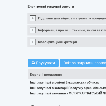
Електронні тендерні вимоги
+
Підстави для відмови в участі у процеду
+
Інформація про інші технічні, якісні та 
+
Кваліфікаційні критерії
Друкувати
Звіт за поданими пропо
Корисні посилання
Інші закупівлі в регіоні Закарпатська область
Інші закупівлі в категорії Послуги у сфері сільс
Інші закупівлі замовника ФІЛІЯ "КАРПАТСЬКИ