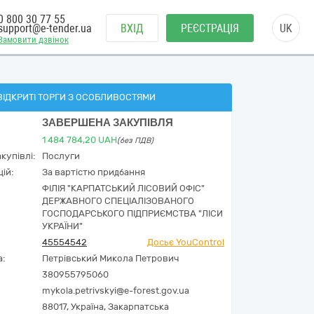
0 800 30 77 55
support@e-tender.ua
ВХІД
РЕЄСТРАЦІЯ
UK
Замовити дзвінок
ВІДКРИТІ ТОРГИ З ОСОБЛИВОСТЯМИ
ЗАВЕРШЕНА ЗАКУПІВЛЯ
1 484 784,20
UAH
(без ПДВ)
купівлі:
Послуги
ій:
За вартістю придбання
ФІЛІЯ "КАРПАТСЬКИЙ ЛІСОВИЙ ОФІС"
ДЕРЖАВНОГО СПЕЦІАЛІЗОВАНОГО
ГОСПОДАРСЬКОГО ПІДПРИЄМСТВА "ЛІСИ
УКРАЇНИ"
45554542
Досьє YouControl
а:
Петрівський Микола Петрович
380955795060
mykola.petrivskyi@e-forest.gov.ua
88017,
Україна
,
Закарпатська