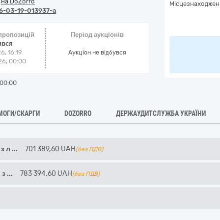
/
на DoZorro
Місцезнаходжен
6-03-19-013937-a
 пропозицій
Період аукціонів
ився
6, 16:19
Аукціон не відбувся
6, 00:00
00:00
МОГИ/СКАРГИ
DOZORRO
ДЕРЖАУДИТСЛУЖБА УКРАЇНИ
 з л
...
701 389,60
UAH
(без ПДВ)
і з
...
783 394,60
UAH
(без ПДВ)