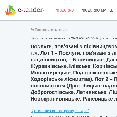
PROZORRO
PROZORRO MARKET
Повернутись назад
Закупівлю оголошено - 19-03-2026, 16:19. Дата остан
Послуги, пов'язані з лісівництв
т.ч. Лот 1 – Послуги, пов'язані з
надлісництво, - Бориницьке, Даш
Журавнівське, Ілівське, Корчівсь
Монастирецьке, Подорожненське,
Ходорівське лісництва), Лот 2 – П
лісівництвом (Дрогобицьке надл
Доброгостівське, Летнянське, Лі
Новокропивницьке, Раневицьке л
Оголошення про проведення.pdf