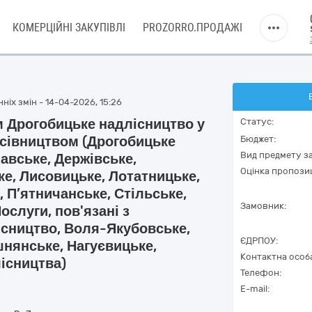
КОМЕРЦІЙНІ ЗАКУПІВЛІ
PROZORRO.ПРОДАЖІ
ніх змін - 14-04-2026, 15:26
ом Дрогобицьке надлісництво у
Статус:
 лісівництвом (Дрогобицьке
Бюджет:
Вид предмету за
авське, Держівське,
Оцінка пропозиц
ке, Лисовицьке, Лотатницьке,
 П’ятничанське, Стільське,
Замовник:
ослуги, пов'язані з
ісництво, Воля-Якубовське,
ЄДРПОУ:
шнянське, Нагуєвицьке,
Контактна особ
ісництва)
Телефон:
E-mail: