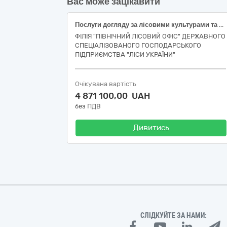
Вас може зацікавити
Послуги догляду за лісовими культурами та природним поновленням Шосткинське надлісництво
ФІЛІЯ "ПІВНІЧНИЙ ЛІСОВИЙ ОФІС" ДЕРЖАВНОГО
СПЕЦІАЛІЗОВАНОГО ГОСПОДАРСЬКОГО
ПІДПРИЄМСТВА "ЛІСИ УКРАЇНИ"
Очікувана вартість
4 871 100,00 UAH
без ПДВ
Дивитись
СЛІДКУЙТЕ ЗА НАМИ: