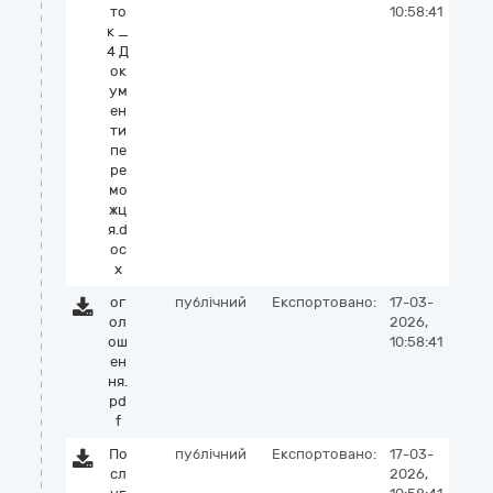
то
10:58:41
к _
4 Д
ок
ум
ен
ти
пе
ре
мо
жц
я.d
oc
x
ог
публічний
Експортовано:
17-03-
ол
2026,
ош
10:58:41
ен
ня.
pd
f
По
публічний
Експортовано:
17-03-
сл
2026,