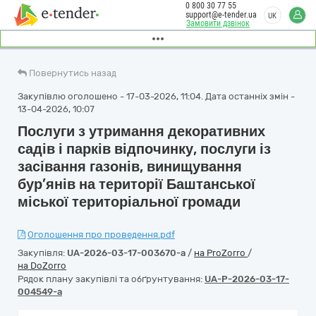
0 800 30 77 55
support@e-tender.ua
UK
Замовити дзвінок
Повернутись назад
Закупівлю оголошено - 17-03-2026, 11:04. Дата останніх змін -
13-04-2026, 10:07
Послуги з утримання декоративних
садів і парків відпочинку, послуги із
засівання газонів, винищування
бур’янів на території Баштанської
міської територіальної громади
Оголошення про проведення.pdf
Закупівля:
UA-2026-03-17-003670-a
/
на ProZorro
/
на DoZorro
Рядок плану закупівлі та обґрунтування:
UA-P-2026-03-17-
004549-a