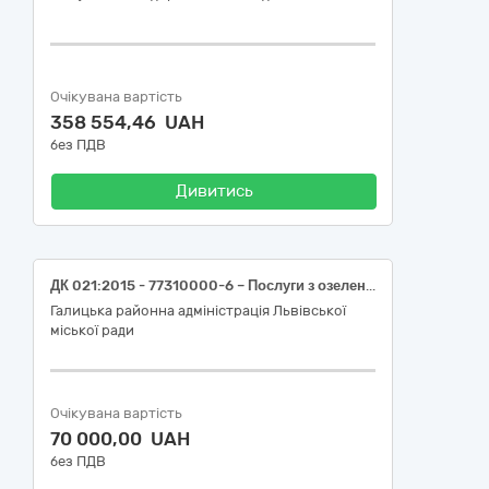
Очікувана вартість
358 554,46 UAH
без ПДВ
Дивитись
ДК 021:2015 - 77310000-6 – Послуги з озеленення територій та утримання зелених насаджень – Послуги з влаштування (висадки багаторічних квітів та декоративних рослин) та утримання клумби на вул. Огієнка, 9 у м. Львові
Галицька районна адміністрація Львівської
міської ради
Очікувана вартість
70 000,00 UAH
без ПДВ