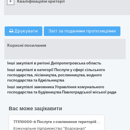
+
Кваліфікаційні критерії
Друкувати
Звіт за поданими пропозиціями
Корисні посилання
Інші закупівлі в регіоні Дніпропетровська область
Інші закупівлі в категорії Послуги у сфері сільського
господарства, лісівництва, рослинництва, водного
господарства та бджільництва
Інші закупівлі замовника Управління комунального
господарства та будівництва Павлоградської міської ради
Вас може зацікавити
77310000-6 Послуги з озеленення територій та утримання зелених насаджень. Послуги з кронування та видалення дерев у місцях проведення поточних та аварійних робіт на мережах та об’єктах водопроводу та каналізації КП «Водоканал» м. Запоріжжя.
Комунальне підприємство "Водоканал"