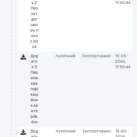
к 2
17:50:44
Про
єкт
дог
ово
ру п
око
с.do
cx
Дод
публічний
Експортовано:
13-03-
ато
2026,
к 3
17:50:44
Пер
елік
ква
ліфі
каці
йни
х кр
ите
ріїв.
doc
Дод
публічний
Експортовано:
13-03-
ато
2026,