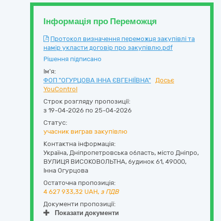
Інформація про Переможця
Протокол визначення переможця закупівлі та
намір укласти договір про закупівлю.pdf
Рішення підписано
Ім'я:
ФОП "ОГУРЦОВА ІННА ЄВГЕНІЇВНА"
Досьє
YouControl
Строк розгляду пропозиції:
з 19-04-2026 по 25-04-2026
Статус:
учасник виграв закупівлю
Контактна інформація:
Україна
,
Дніпропетровська область
,
місто Дніпро,
ВУЛИЦЯ ВИСОКОВОЛЬТНА, будинок 61
,
49000
,
Інна Огурцова
Остаточна пропозиція:
4 627 933,32
UAH,
з ПДВ
Документи пропозиції:
Показати документи