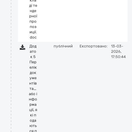
кла
ді те
нде
рної
про
поз
иції.
doc
Дод
публічний
Експортовано:
13-03-
ато
2026,
к 5
17:50:44
Пер
елік
док
уме
нтів
та_
або і
нфо
рма
ції, я
кі п
ода
ють
ся п