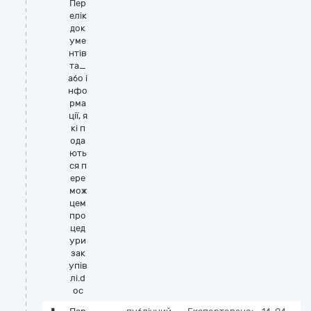
Пер
елік
док
уме
нтів
та_
або і
нфо
рма
ції, я
кі п
ода
ють
ся п
ере
мож
цем
про
цед
ури
зак
упів
лі.d
oc