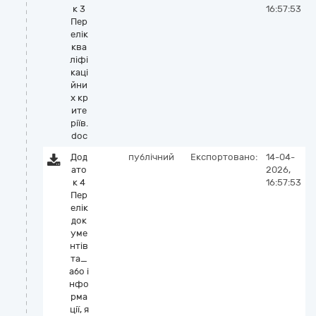
к 3
16:57:53
Пер
елік
ква
ліфі
каці
йни
х кр
ите
ріїв.
doc
Дод
публічний
Експортовано:
14-04-
ато
2026,
к 4
16:57:53
Пер
елік
док
уме
нтів
та_
або і
нфо
рма
ції, я