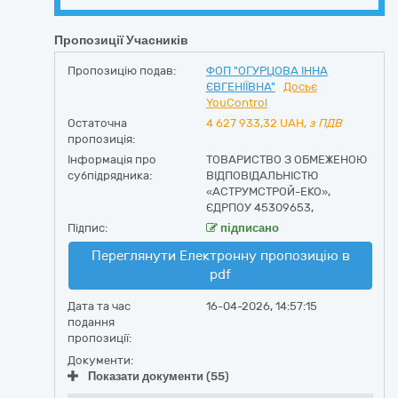
Пропозиції Учасників
Пропозицію подав:
ФОП "ОГУРЦОВА ІННА
ЄВГЕНІЇВНА"
Досьє
YouControl
Остаточна
4 627 933,32
UAH,
з ПДВ
пропозиція:
Інформація про
ТОВАРИСТВО З ОБМЕЖЕНОЮ
субпідрядника:
ВІДПОВІДАЛЬНІСТЮ
«АСТРУМСТРОЙ-ЕКО»,
ЄДРПОУ 45309653,
Підпис:
підписано
Переглянути Електронну пропозицію в
pdf
Дата та час
16-04-2026, 14:57:15
подання
пропозиції:
Документи:
Показати документи (55)