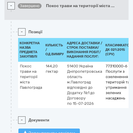
-
Покос трави на території міста
...
Завершено
-
Позиції
КОНКРЕТНА
АДРЕСА ДОСТАВКИ /
КІЛЬКІСТЬ
КЛАСИФІКАТОР
НАЗВА
СТРОК ПОСТАВКИ/
/
ДК 021:2015
ПРЕДМЕТА
ВИКОНАННЯ РОБІТ/
ОД.ВИМІРУ
(CPV)
ЗАКУПІВЛІ
НАДАННЯ ПОСЛУГ:
Покос
144,20
51400
Україна
77310000-6
трави на
гектар
Дніпропетровська
Послуги з
території
область
озеленення
міста
м.Павлоград
територій та
Павлограда
відповідно до
утримання
Додатку №1 до
зелених
Договору
насаджень
по 15-07-2026
-
Документи