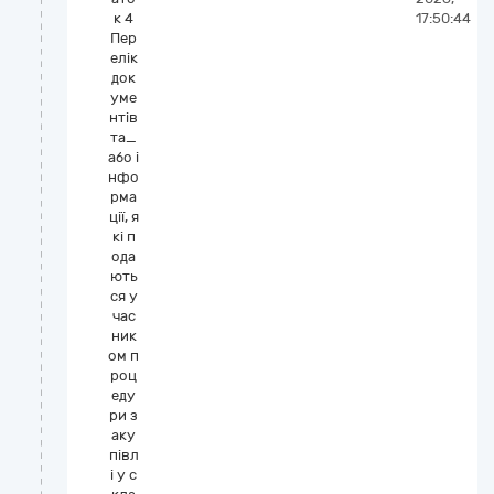
к 4
17:50:44
Пер
елік
док
уме
нтів
та_
або і
нфо
рма
ції, я
кі п
ода
ють
ся у
час
ник
ом п
роц
еду
ри з
аку
півл
і у с