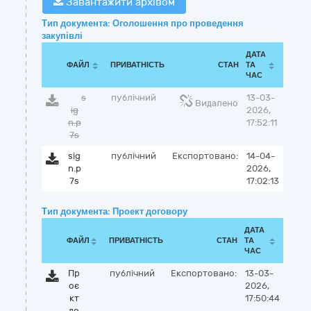
Завантажити архівом
Тип документа: Оголошення про проведення
закупівлі
ДАТА
ФАЙЛ
ПРИВАТНІСТЬ
СТАН
ТА
ЧАС
s
публічний
13-03-
Видалено
ig
2026,
n.p
17:52:11
7s
sig
публічний
Експортовано:
14-04-
n.p
2026,
7s
17:02:13
Тип документа: Проект договору
ДАТА
ФАЙЛ
ПРИВАТНІСТЬ
СТАН
ТА
ЧАС
Пр
публічний
Експортовано:
13-03-
оє
2026,
кт
17:50:44
до