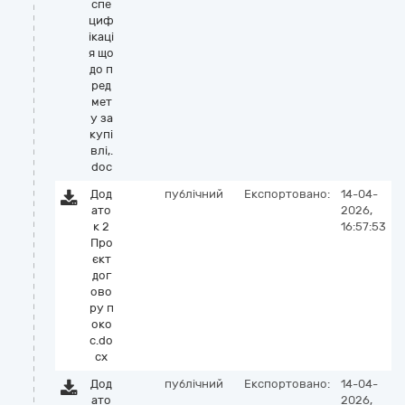
спе
циф
ікаці
я що
до п
ред
мет
у за
купі
влі,.
doc
Дод
публічний
Експортовано:
14-04-
ато
2026,
к 2
16:57:53
Про
єкт
дог
ово
ру п
око
с.do
cx
Дод
публічний
Експортовано:
14-04-
ато
2026,