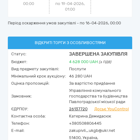
00:00
по 19-04-2026,
01:00
Період оскарження умов закупівлі - по
16-04-2026, 00:00
ВІДКРИТІ ТОРГИ З ОСОБЛИВОСТЯМИ
ЗАВЕРШЕНА ЗАКУПІВЛЯ
Статус:
Бюджет:
4 628 000
UAH
(з ПДВ)
Вид предмету закупівлі:
Послуги
Мінімальний крок аукціону:
46 280 UAH
Оцінка пропозицій:
За вартістю придбання
Управління комунального
Замовник:
господарства та будівництва
Павлоградської міської ради
ЄДРПОУ:
26137720
Досьє YouControl
Контактна особа:
Катерина Демидасюк
Телефон:
+380508806445
E-mail:
zakupivli_ukgb@ukr.net
51400,
Україна
,