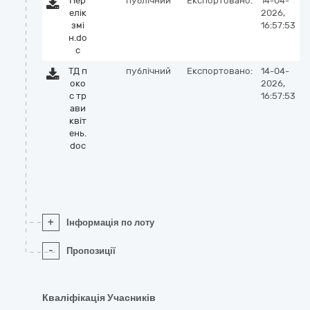
Пер
публічний
Експортовано:
14-04-
елік
2026,
змі
16:57:53
н.do
c
ТД п
публічний
Експортовано:
14-04-
око
2026,
с тр
16:57:53
ави
квіт
ень.
doc
+
Інформація по лоту
-
Пропозиції
Кваліфікація Учасників