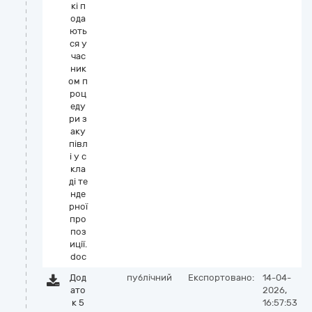
кі п
ода
ють
ся у
час
ник
ом п
роц
еду
ри з
аку
півл
і у с
кла
ді те
нде
рної
про
поз
иції.
doc
Дод
публічний
Експортовано:
14-04-
ато
2026,
к 5
16:57:53