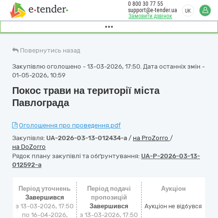
0 800 30 77 55
support@e-tender.ua
UK
Замовити дзвінок
Повернутись назад
Закупівлю оголошено - 13-03-2026, 17:50. Дата останніх змін -
01-05-2026, 10:59
Покос трави на території міста
Павлограда
Оголошення про проведення.pdf
Закупівля:
UA-2026-03-13-012434-a
/
на ProZorro
/
на DoZorro
Рядок плану закупівлі та обґрунтування:
UA-P-2026-03-13-
012592-a
Період уточнень
Період подачі
Аукціон
Завершився
пропозицій
з 13-03-2026, 17:50
Завершився
Аукціон не відбувся
по 16-04-2026,
з 13-03-2026, 17:50