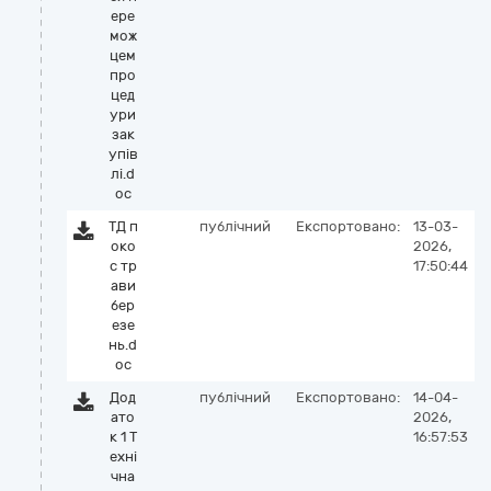
ере
мож
цем
про
цед
ури
зак
упів
лі.d
oc
ТД п
публічний
Експортовано:
13-03-
око
2026,
с тр
17:50:44
ави
бер
езе
нь.d
oc
Дод
публічний
Експортовано:
14-04-
ато
2026,
к 1 Т
16:57:53
ехні
чна