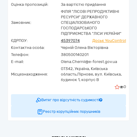
Оцінка пропозицій:
За вартістю придбання
ФІЛІЯ "ЛІСОВІ РЕПРОДУКТИВНІ
РЕСУРСИ" ДЕРЖАВНОГО
Замовник:
СПЕЦІАЛІЗОВАНОГО
ГОСПОДАРСЬКОГО
ПІДПРИЄМСТВА "ЛІСИ УКРАЇНИ"
ЄДРПОУ:
45397074
Досьє YouControl
Контактна особа:
Черній Олена Вікторівна
Телефон:
380500140201
E-mail:
Olena.Chernii@e-forest.gov.ua
07342,
Україна
,
Київська
Місцезнаходження:
область,
Пірнове,
вул. Київська,
будинок 1, корпус В
0
Витяг про відсутність судимості
Реєстр корупційних порушників