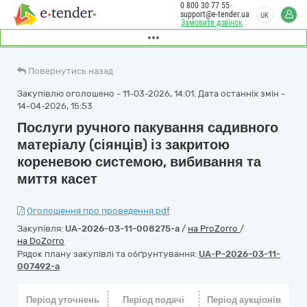
0 800 30 77 55
support@e-tender.ua
UK
Замовити дзвінок
Повернутись назад
Закупівлю оголошено - 11-03-2026, 14:01. Дата останніх змін -
14-04-2026, 15:53
Послуги ручного пакування садивного
матеріалу (сіянців) із закритою
кореневою системою, вибивання та
миття касет
Оголошення про проведення.pdf
Закупівля:
UA-2026-03-11-008275-a
/
на ProZorro
/
на DoZorro
Рядок плану закупівлі та обґрунтування:
UA-P-2026-03-11-
007492-a
Період уточнень
Період подачі
Період аукціонів