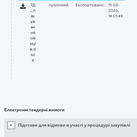
ТД
публічний
Експортовано:
11-03-
_п
2026,
ак
14:01:49
ув
ан
ня
сія
нці
в.d
oc
x
Електронні тендерні вимоги
+
Підстави для відмови в участі у процедурі закупівлі