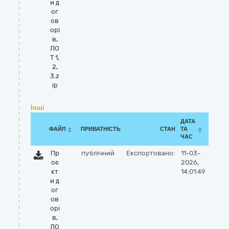
и д
ог
ов
орі
в,
ЛО
Т 1,
2,
3.z
ip
Інші
ДАТА
ФАЙЛ
ПРИВАТНІСТЬ
СТАН
ТА
ЧАС
Пр
публічний
Експортовано:
11-03-
оє
2026,
кт
14:01:49
и д
ог
ов
орі
в,
ЛО