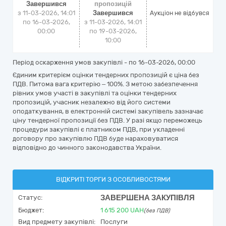
Завершився
пропозицій
з 11-03-2026, 14:01
Завершився
Аукціон не відбувся
по 16-03-2026,
з 11-03-2026, 14:01
00:00
по 19-03-2026,
10:00
Період оскарження умов закупівлі - по
16-03-2026, 00:00
Єдиним критерієм оцінки тендерних пропозицій є ціна без
ПДВ. Питома вага критерію – 100%. З метою забезпечення
рівних умов участі в закупівлі та оцінки тендерних
пропозицій, учасник незалежно від його системи
оподаткування, в електронній системі закупівель зазначає
ціну тендерної пропозиції без ПДВ. У разі якщо переможець
процедури закупівлі є платником ПДВ, при укладенні
договору про закупівлю ПДВ буде нараховуватися
відповідно до чинного законодавства України.
ВІДКРИТІ ТОРГИ З ОСОБЛИВОСТЯМИ
ЗАВЕРШЕНА ЗАКУПІВЛЯ
Статус:
Бюджет:
1 615 200
UAH
(без ПДВ)
Вид предмету закупівлі:
Послуги