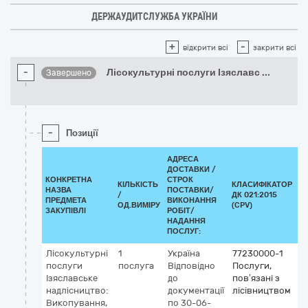
ДЕРЖАУДИТСЛУЖБА УКРАЇНИ
+
-
відкрити всі
закрити всі
-
Лісокультурні послуги Ізяславс
...
Завершено
-
Позиції
АДРЕСА
ДОСТАВКИ /
КОНКРЕТНА
СТРОК
КІЛЬКІСТЬ
КЛАСИФІКАТОР
НАЗВА
ПОСТАВКИ/
/
ДК 021:2015
К
ПРЕДМЕТА
ВИКОНАННЯ
ОД.ВИМІРУ
(CPV)
ЗАКУПІВЛІ
РОБІТ/
НАДАННЯ
ПОСЛУГ:
Лісокультурні
1
Україна
77230000-1
послуги
послуга
Відповідно
Послуги,
Ізяславське
до
пов’язані з
надлісництво:
документації
лісівництвом
Викопування,
по 30-06-