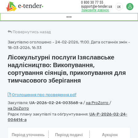
0 800 30 77 55
support@e-tender.ua
UK
Замовити дзвінок
Повернутись назад
Закупівлю оголошено - 24-02-2026, 11:00. Дата останніх змін -
18-03-2026, 16:33
Лісокультурні послуги Ізяславське
надлісництво: Викопування,
сортування сіянців, прикопування для
тимчасового зберігання
Оголошення про проведення.pdf
Закупівля:
UA-2026-02-24-003568-a
/
на ProZorro
/
на DoZorro
Рядок плану закупівлі та обґрунтування:
UA-P-2026-02-24-
004414-a
Період уточнень
Період подачі
Аукціон