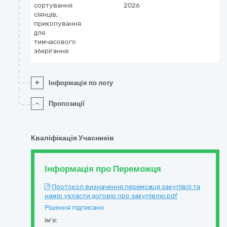
сортування
2026
сіянців,
прикопування
для
тимчасового
зберігання
+
Інформація по лоту
-
Пропозиції
Кваліфікація Учасників
Інформація про Переможця
Протокол визначення переможця закупівлі та
намір укласти договір про закупівлю.pdf
Рішення підписано
Ім'я: