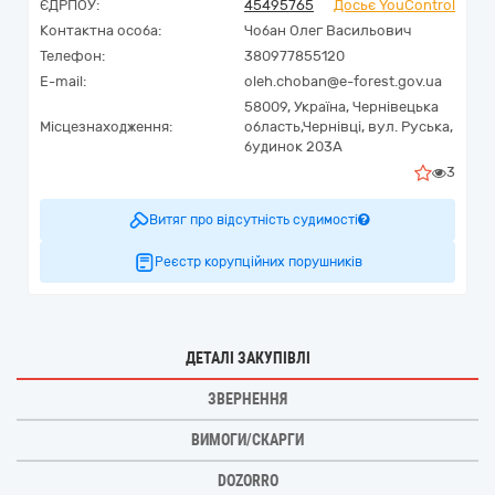
ЄДРПОУ:
45495765
Досьє YouControl
Контактна особа:
Чобан Олег Васильович
Телефон:
380977855120
E-mail:
oleh.choban@e-forest.gov.ua
58009,
Україна
,
Чернівецька
Місцезнаходження:
область,
Чернівці,
вул. Руська,
будинок 203А
3
Витяг про відсутність судимості
Реєстр корупційних порушників
ДЕТАЛІ ЗАКУПІВЛІ
ЗВЕРНЕННЯ
ВИМОГИ/СКАРГИ
DOZORRO