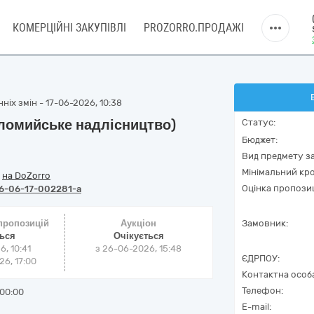
КОМЕРЦІЙНІ ЗАКУПІВЛІ
PROZORRO.ПРОДАЖІ
ніх змін - 17-06-2026, 10:38
оломийське надлісництво)
Статус:
Бюджет:
Вид предмету за
Мінімальний кро
/
на DoZorro
Оцінка пропозиц
6-06-17-002281-a
 пропозицій
Аукціон
Замовник:
ться
Очікується
6, 10:41
з
26-06-2026, 15:48
ЄДРПОУ:
6, 17:00
Контактна особ
Телефон:
00:00
E-mail: