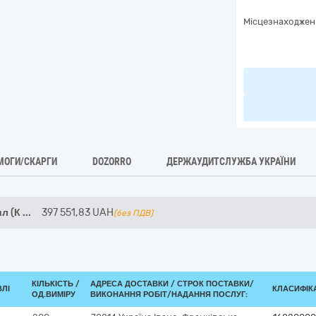
Місцезнаходжен
МОГИ/СКАРГИ
DOZORRO
ДЕРЖАУДИТСЛУЖБА УКРАЇНИ
л (К
...
397 551,83
UAH
(без ПДВ)
КІЛЬКІСТЬ /
АДРЕСА ДОСТАВКИ /
СТРОК ПОСТАВКИ/
ВЛІ
КЛАСИФІКА
ОД.ВИМІРУ
ВИКОНАННЯ РОБІТ/НАДАННЯ ПОСЛУГ: