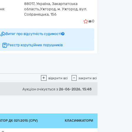
88017,
Україна
,
Закарпатська
ня:
область,
Ужгород,
м. Ужгород, вул.
Собранецька, 156
0
Витяг про відсутність судимості
Реєстр корупційних порушників
+
-
відкрити всі
закрити всі
Аукціон
очікується
з
26-06-2026, 15:48
ТОР ДК 021:2015 (CPV)
КЛАСИФІКАТОРИ