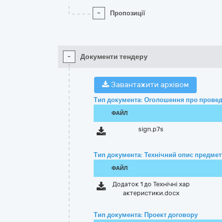
-
Пропозиції
-
Документи тендеру
Завантажити архівом
Тип документа: Оголошення про провед
ФАЙЛ
sign.p7s
Тип документа: Технічний опис предмету
ФАЙЛ
Додаток 1 до Технічні хар
актеристики.docx
Тип документа: Проект договору