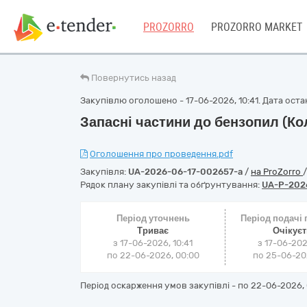
PROZORRO
PROZORRO MARKET
Повернутись назад
Закупівлю оголошено - 17-06-2026, 10:41. Дата остан
Запасні частини до бензопил (К
Оголошення про проведення.pdf
Закупівля:
UA-2026-06-17-002657-a
/
на ProZorro
Рядок плану закупівлі та обґрунтування:
UA-P-202
Період уточнень
Період подачі
Триває
Очікує
з 17-06-2026, 10:41
з 17-06-202
по 22-06-2026, 00:00
по 25-06-202
Період оскарження умов закупівлі - по
22-06-2026, 