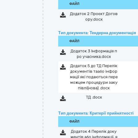
ФАЙЛ
Додаток 2 Проєкт Догов
ору.docx
Тип документа: Тендерна документація
ФАЙЛ
Додаток 3 Інформація п
ро учасника.docx
Додаток 5 до ТД Перелік
документів таабо інфор
мації які подаються пере
можцем процедури заку
півлі(нова) .docx
ТД .docx
Тип документа: Критерії прийнятності
ФАЙЛ
Додаток 4 Перелік доку
ментів або інформації, я