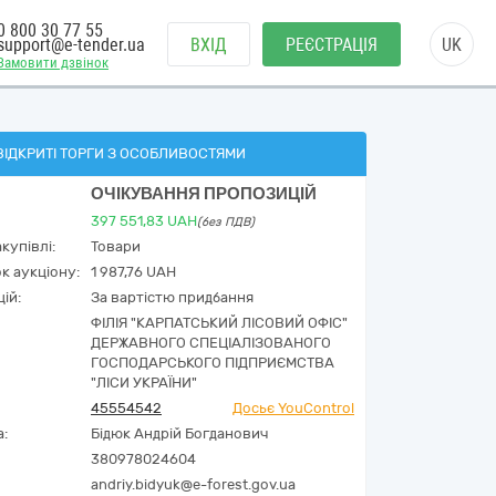
0 800 30 77 55
support@e-tender.ua
ВХІД
РЕЄСТРАЦІЯ
UK
Замовити дзвінок
ВІДКРИТІ ТОРГИ З ОСОБЛИВОСТЯМИ
ОЧІКУВАННЯ ПРОПОЗИЦІЙ
397 551,83
UAH
(без ПДВ)
купівлі:
Товари
к аукціону:
1 987,76 UAH
ій:
За вартістю придбання
ФІЛІЯ "КАРПАТСЬКИЙ ЛІСОВИЙ ОФІС"
ДЕРЖАВНОГО СПЕЦІАЛІЗОВАНОГО
ГОСПОДАРСЬКОГО ПІДПРИЄМСТВА
"ЛІСИ УКРАЇНИ"
45554542
Досьє YouControl
а:
Бідюк Андрій Богданович
380978024604
andriy.bidyuk@e-forest.gov.ua