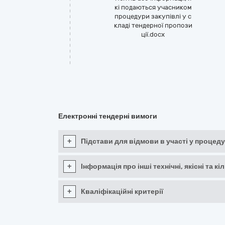
кі подаються учасником
процедури закупівлі у с
кладі тендерної пропози
ції.docx
Електронні тендерні вимоги
+
Підстави для відмови в участі у процеду
+
Інформація про інші технічні, якісні та 
+
Кваліфікаційні критерії