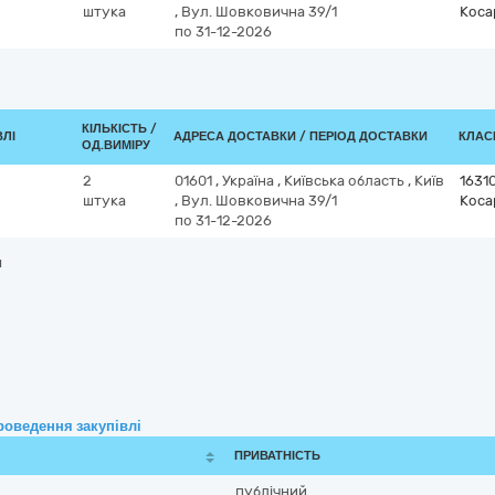
штука
,
Вул. Шовковична 39/1
Коса
по 31-12-2026
КІЛЬКІСТЬ /
ВЛІ
АДРЕСА ДОСТАВКИ / ПЕРІОД ДОСТАВКИ
КЛАСИ
ОД.ВИМІРУ
2
01601
,
Україна
,
Київська область
,
Київ
1631
штука
,
Вул. Шовковична 39/1
Коса
по 31-12-2026
и
роведення закупівлі
ПРИВАТНІСТЬ
публічний