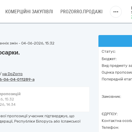
КОМЕРЦІЙНІ ЗАКУПІВЛІ
PROZORRO.ПРОДАЖІ
нніх змін - 04-06-2026, 15:32
осарки.
Статус:
Бюджет:
Вид предмету за
Оцінка пропозиц
/
на DoZorro
Попередній етап
6-06-04-011289-a
 пропозицій
Замовник:
6, 15:32
6, 14:34
ЄДРПОУ:
вої пропозиції учасник підтверджує, що
Контактна особ
ерації, Республіки Білорусь або Ісламської
Телефон: