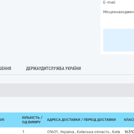
E-mail:
Місцезнаходжен
ШЕННЯ
ДЕРЖАУДИТСЛУЖБА УКРАЇНИ
КІЛЬКІСТЬ /
ВЛІ
АДРЕСА ДОСТАВКИ / ПЕРІОД ДОСТАВКИ
КЛАСИ
ОД.ВИМІРУ
1
01601
,
Україна
,
Київська область
,
Київ
1631