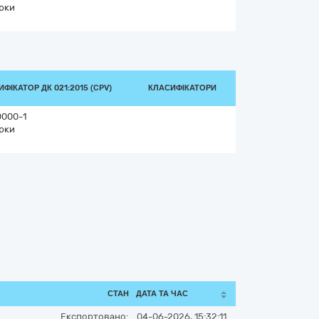
рки
ФІКАТОР ДК 021:2015 (CPV)
КЛАСИФІКАТОРИ
0000-1
рки
СТАН
ДАТА ТА ЧАС
Експортовано:
04-06-2026, 15:32:11