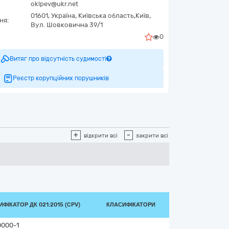
oklpev@ukr.net
01601,
Україна
,
Київська область,
Київ,
ня:
Вул. Шовковична 39/1
0
Витяг про відсутність судимості
Реєстр корупційних порушників
+
-
відкрити всі
закрити всі
ФІКАТОР ДК 021:2015 (CPV)
КЛАСИФІКАТОРИ
0000-1