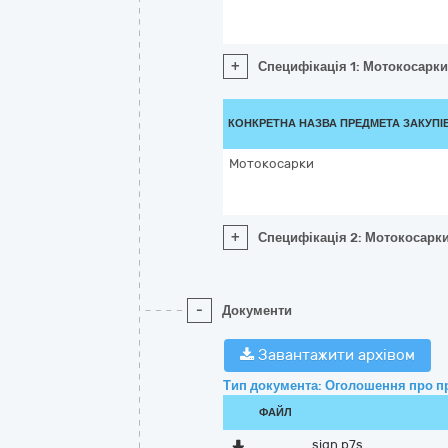
+
Специфікація 1: Мотокосарки
КОНКРЕТНА НАЗВА ПРЕДМЕТА ЗАКУПІ
Мотокосарки
+
Специфікація 2: Мотокосарк
-
Документи
Завантажити архівом
Тип документа: Оголошення про п
ФАЙЛ
sign.p7s