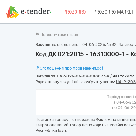
PROZORRO
PROZORRO MARKET
Повернутись назад
Закупівлю оголошено - 04-06-2026, 15:32. Дата оста
Код ДК 021:2015 - 16310000-1 - К
Оголошення про проведення.pdf
Закупівля:
UA-2026-06-04-008877-a
/
на ProZorro
Рядок плану закупівлі та обґрунтування:
UA-P-202
Період подачі
з 04-06-202
по 09-06-202
Поставка товару - одноразова.Фактом подання ціно
запропонований товар не походить з Російської Фед
Республіки Іран.