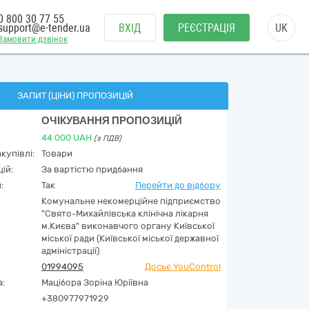
0 800 30 77 55
support@e-tender.ua
ВХІД
РЕЄСТРАЦІЯ
UK
Замовити дзвінок
ЗАПИТ (ЦІНИ) ПРОПОЗИЦІЙ
ОЧІКУВАННЯ ПРОПОЗИЦІЙ
44 000
UAH
(з ПДВ)
купівлі:
Товари
ій:
За вартістю придбання
:
Так
Перейти до відбору
Комунальне некомерційне підприємство
"Свято-Михайлівська клінічна лікарня
м.Києва" виконавчого органу Київської
міської ради (Київської міської державної
адміністрації)
01994095
Досьє YouControl
а:
Мацібора Зоріна Юріївна
+380977971929