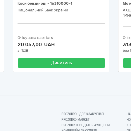
Коси бензинові - 16310000-1
Мот
Національний Банк України
АКЦ
"МИ
Очікувана вартість
Очік
20 057,00 UAH
31
з ПДВ
без
Дивитись
PROZORRO - ДЕРЖЗАКУПІВЛІ
НА
PROZORRO MARKET
НО
PROZORRO.ПРОДАЖІ - АУКЦІОНИ
КО
КОМЕРЦІЙНІ ЗАКУПІВЛІ
ПР