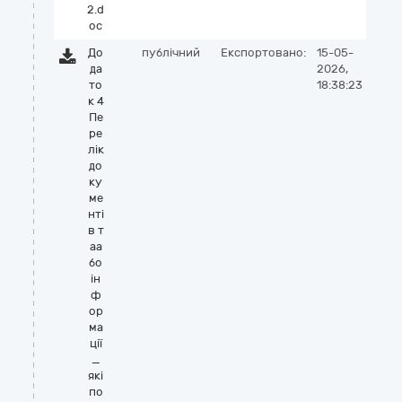
2.d
oc
До
публічний
Експортовано:
15-05-
да
2026,
то
18:38:23
к 4
Пе
ре
лік
до
ку
ме
нті
в т
аа
бо
ін
ф
ор
ма
ції
_
які
по