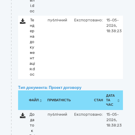
вл
і.d
oc
Те
публічний
Експортовано:
15-05-
нд
2026,
ер
18:38:23
на
до
ку
ме
нт
аці
я.d
oc
Тип документа: Проект договору
ДАТА
ФАЙЛ
ПРИВАТНІСТЬ
СТАН
ТА
ЧАС
До
публічний
Експортовано:
15-05-
да
2026,
то
18:38:23
к