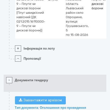
9 – Плуги чи
область
дискові
дискові борони
Львівський
борони
(Плуг швидкісний
район
село
навісний (ДК
Оброшине,
021:2015:16110000-
вулиця
9 – Плуги чи
Грушевського,
дискові борони))
5
по 15-08-2026
+
Інформація по лоту
-
Пропозиції
-
Документи тендеру
Завантажити архівом
Тип документа: Оголошення про проведення