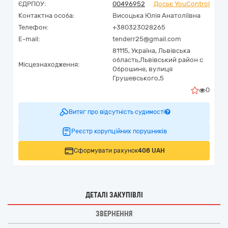
ЄДРПОУ:
00496952
Досьє YouControl
Контактна особа:
Висоцька Юлія Анатоліївна
Телефон:
+380323028265
E-mail:
tenderr25@gmail.com
81115,
Україна
,
Львівська
область,
Львівський район с
Місцезнаходження:
Оброшине,
вулиця
Грушевського,5
0
Витяг про відсутність судимості
Реєстр корупційних порушників
Сформувати рахунок
408 UAH
ДЕТАЛІ ЗАКУПІВЛІ
ЗВЕРНЕННЯ