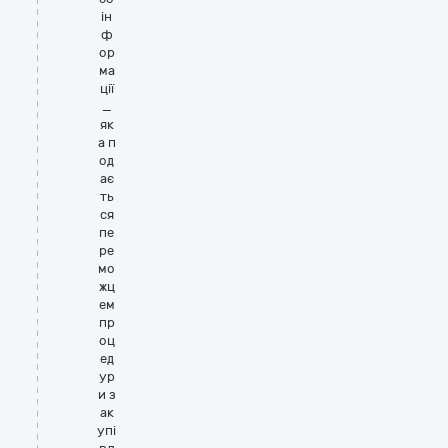
ін
ф
ор
ма
ції
_
як
а п
од
ає
ть
ся
пе
ре
мо
жц
ем
пр
оц
ед
ур
и з
ак
упі