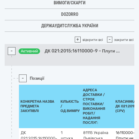
ВИМОГИ/СКАРГИ
DOZORRO
ДЕРЖАУДИТСЛУЖБА УКРАЇНИ
+
-
відкрити всі
закрити всі
-
ДК 021:2015:16110000-9 – Плуги
...
Активний
-
Позиції
АДРЕСА
ДОСТАВКИ /
СТРОК
КОНКРЕТНА НАЗВА
КІЛЬКІСТЬ
КЛАСИФІКАТ
ПОСТАВКИ/
ПРЕДМЕТА
/
ДК 021:2015
ВИКОНАННЯ
ЗАКУПІВЛІ
ОД.ВИМІРУ
(CPV)
РОБІТ/
НАДАННЯ
ПОСЛУГ:
ДК
1
81115
Україна
16110000-9
021:2015:16110000-
штука
Львівська
Плуги чи