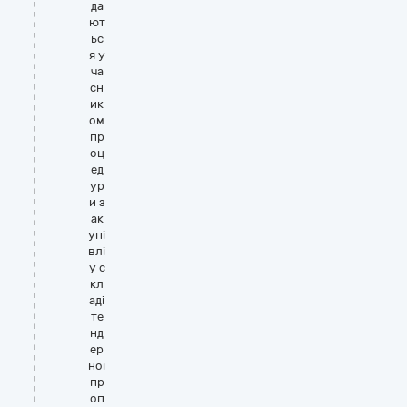
да
ют
ьс
я у
ча
сн
ик
ом
пр
оц
ед
ур
и з
ак
упі
влі
у с
кл
аді
те
нд
ер
ної
пр
оп