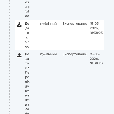
оз
иці
ї.d
oc
До
публічний
Експортовано:
15-05-
да
2026,
то
18:38:23
к
5.d
oc
До
публічний
Експортовано:
15-05-
да
2026,
то
18:38:23
к 6
Пе
ре
лік
до
ку
ме
нті
в т
аа
бо