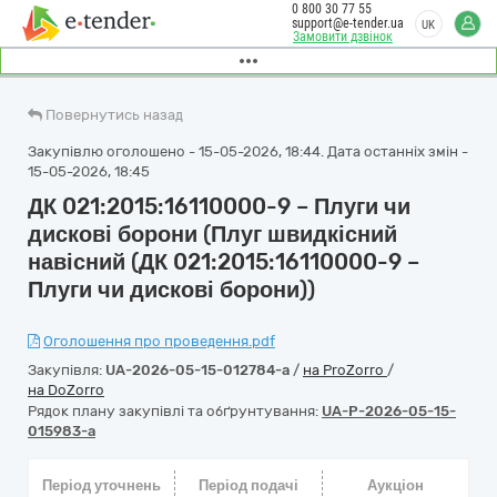
0 800 30 77 55
support@e-tender.ua
UK
Замовити дзвінок
Повернутись назад
Закупівлю оголошено - 15-05-2026, 18:44. Дата останніх змін -
15-05-2026, 18:45
ДК 021:2015:16110000-9 – Плуги чи
дискові борони (Плуг швидкісний
навісний (ДК 021:2015:16110000-9 –
Плуги чи дискові борони))
Оголошення про проведення.pdf
Закупівля:
UA-2026-05-15-012784-a
/
на ProZorro
/
на DoZorro
Рядок плану закупівлі та обґрунтування:
UA-P-2026-05-15-
015983-a
Період уточнень
Період подачі
Аукціон