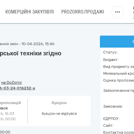
КОМЕРЦІЙНІ ЗАКУПІВЛІ
PROZORRO.ПРОДАЖІ
нніх змін - 10-04-2026, 13:46
ської техніки згідно
Статус:
Бюджет:
Вид предмету за
Мінімальний кро
Оцінка пропозиц
/
на DoZorro
6-03-24-016232-a
Забезпечення пр
 пропозицій
Аукціон
Замовник:
ився
6, 16:33
Аукціон не відбувся
ЄДРПОУ:
6, 00:00
Сайт:
00:00
Контактна особ