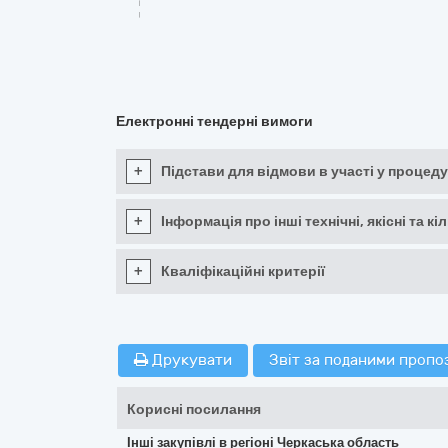
Електронні тендерні вимоги
+
Підстави для відмови в участі у процеду
+
Інформація про інші технічні, якісні та 
+
Кваліфікаційні критерії
Друкувати
Звіт за поданими пропо
Корисні посилання
Інші закупівлі в регіоні Черкаська область