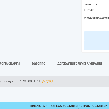
Телефон:
E-mail:
Місцезнаходжен
МОГИ/СКАРГИ
DOZORRO
ДЕРЖАУДИТСЛУЖБА УКРАЇНИ
господа
...
570 000
UAH
(з ПДВ)
КІЛЬКІСТЬ /
АДРЕСА ДОСТАВКИ /
СТРОК ПОСТАВКИ/
ВЛІ