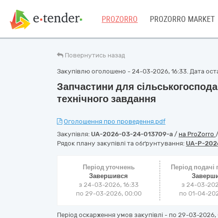
PROZORRO
PROZORRO MARKET
Повернутись назад
Закупівлю оголошено - 24-03-2026, 16:33. Дата оста
Запчастини для сільськогосподар
технічного завдання
Оголошення про проведення.pdf
Закупівля:
UA-2026-03-24-013709-a
/
на ProZorro
Рядок плану закупівлі та обґрунтування:
UA-P-202
Період уточнень
Період подачі
Завершився
Заверш
з 24-03-2026, 16:33
з 24-03-202
по 29-03-2026, 00:00
по 01-04-202
Період оскарження умов закупівлі - по
29-03-2026, 