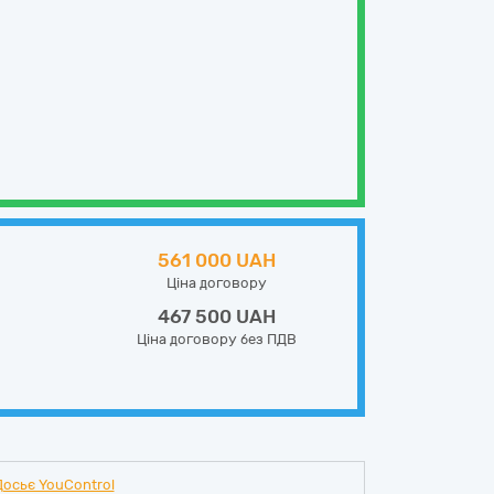
561 000 UAH
Ціна договору
467 500 UAH
Ціна договору без ПДВ
Досьє YouControl