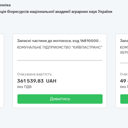
ехніка
ція біоресурсів національної академії аграрних наук України
Запасні частини до мотокоси, код 16810000-6 за ДК 021:2015 «Частини для сільськогосподарської техніки»
КОМУНАЛЬНЕ ПІДПРИЄМСТВО "КИЇВПАСТРАНС"
КОМ
ХЕР
Очікувана вартість
Очік
361 539,83 UAH
49
без ПДВ
без
Дивитись