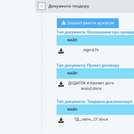
-
Документи тендеру
Завантажити архівом
Тип документа: Оголошення про провед
ФАЙЛ
sign.p7s
Тип документа: Проект договору
ФАЙЛ
ДОДАТОК 4 (проект дого
вору).docx
Тип документа: Тендерна документація
ФАЙЛ
ТД_запч_СГ.docx