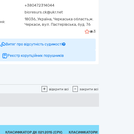
+380472314044
bioresurs.ck@ukr.net
18036,
Україна
,
Черкаська область,
м.
ня:
Черкаси,
вул. Пастерівська, буд. 76
3
Витяг про відсутність судимості
Реєстр корупційних порушників
+
-
відкрити всі
закрити всі
КЛАСИФІКАТОР ДК 021:2015 (CPV)
КЛАСИФІКАТОРИ