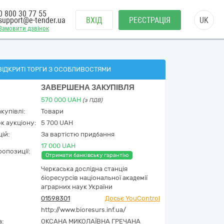
0 800 30 77 55
support@e-tender.ua
ВХІД
РЕЄСТРАЦІЯ
UK
Замовити дзвінок
ВІДКРИТІ ТОРГИ З ОСОБЛИВОСТЯМИ
ЗАВЕРШЕНА ЗАКУПІВЛЯ
570 000
UAH
(з ПДВ)
купівлі:
Товари
к аукціону:
5 700 UAH
ій:
За вартістю придбання
17 000 UAH
опозиції:
Отримати банківську гарантію
Черкаська дослідна станція
біоресурсів національної академії
аграрних наук України
01598301
Досьє YouControl
http://www.bioresurs.inf.ua/
а:
ОКСАНА МИКОЛАЇВНА ГРЕЧАНА