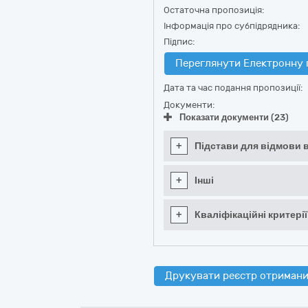
Остаточна пропозиція:
Інформація про субпідрядника:
Підпис:
Переглянути Електронну 
Дата та час подання пропозиції:
Документи:
Показати документи (23)
+
Підстави для відмови в
+
Інші
+
Кваліфікаційні критерії
Друкувати реєстр отримани