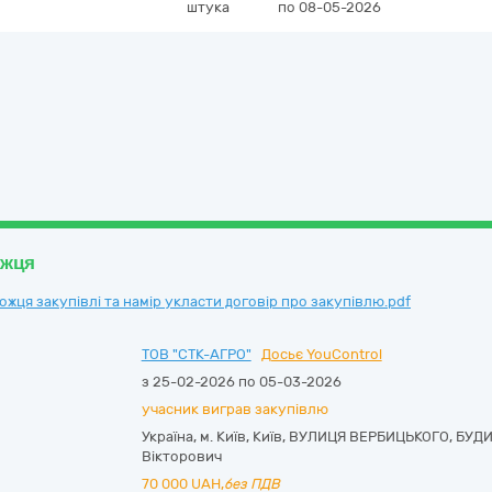
штука
по 08-05-2026
ожця
ця закупівлі та намір укласти договір про закупівлю.pdf
ТОВ "СТК-АГРО"
Досьє YouControl
з 25-02-2026 по 05-03-2026
учасник виграв закупівлю
Україна
,
м. Київ
,
Київ,
ВУЛИЦЯ ВЕРБИЦЬКОГО, БУДИН
Вікторович
70 000
UAH,
без ПДВ