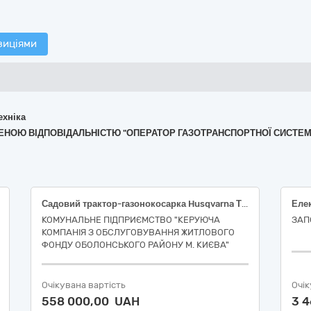
зиціями
ехніка
ЕЖЕНОЮ ВІДПОВІДАЛЬНІСТЮ "ОПЕРАТОР ГАЗОТРАНСПОРТНОЇ СИСТЕМ
Садовий трактор-газонокосарка Husqvarna ТС215 Т або еквівалент (ДК 021:2015: 16310000-1 — Косарки)
КОМУНАЛЬНЕ ПІДПРИЄМСТВО "КЕРУЮЧА
ЗАП
КОМПАНІЯ З ОБСЛУГОВУВАННЯ ЖИТЛОВОГО
ФОНДУ ОБОЛОНСЬКОГО РАЙОНУ М. КИЄВА"
Очікувана вартість
Очік
558 000,00 UAH
3 