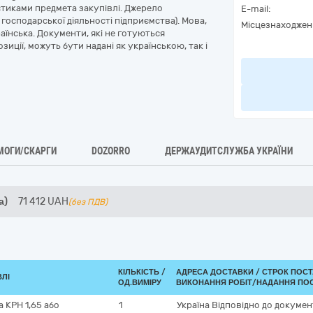
стиками предмета закупівлі. Джерело
E-mail:
господарської діяльності підприємства). Мова,
Місцезнаходжен
аїнська. Документи, які не готуються
иції, можуть бути надані як українською, так і
МОГИ/СКАРГИ
DOZORRO
ДЕРЖАУДИТСЛУЖБА УКРАЇНИ
а)
71 412
UAH
(без ПДВ)
КІЛЬКІСТЬ /
АДРЕСА ДОСТАВКИ /
СТРОК ПОСТ
ВЛІ
ОД.ВИМІРУ
ВИКОНАННЯ РОБІТ/НАДАННЯ ПОС
 КРН 1,65 або
1
Україна
Відповідно до докумен