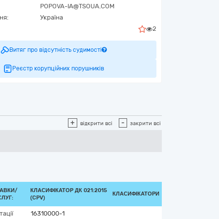
POPOVA-IA@TSOUA.COM
ня:
Україна
2
Витяг про відсутність судимості
Реєстр корупційних порушників
+
-
відкрити всі
закрити всі
АВКИ/
КЛАСИФІКАТОР ДК 021:2015
КЛАСИФІКАТОРИ
ЛУГ:
(CPV)
тації
16310000-1