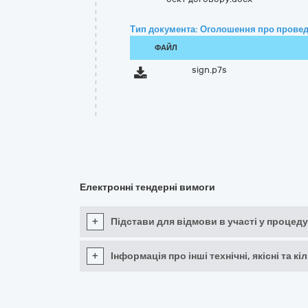
Тип документа: Оголошення про провед
ФАЙЛ
sign.p7s
Електронні тендерні вимоги
+
Підстави для відмови в участі у процеду
+
Інформація про інші технічні, якісні та 