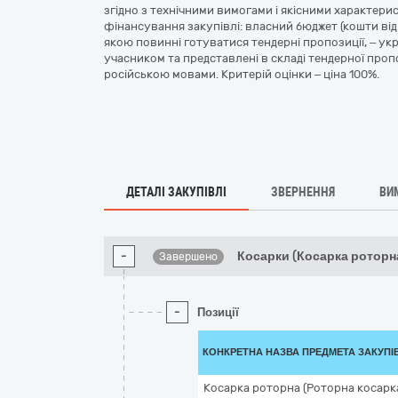
згідно з технічними вимогами і якісними характери
фінансування закупівлі: власний бюджет (кошти від 
якою повинні готуватися тендерні пропозиції, – укр
учасником та представлені в складі тендерної пропоз
російською мовами. Критерій оцінки – ціна 100%.
ДЕТАЛІ ЗАКУПІВЛІ
ЗВЕРНЕННЯ
ВИ
-
Косарки (Косарка роторн
Завершено
-
Позиції
КОНКРЕТНА НАЗВА ПРЕДМЕТА ЗАКУПІ
Косарка роторна (Роторна косарка