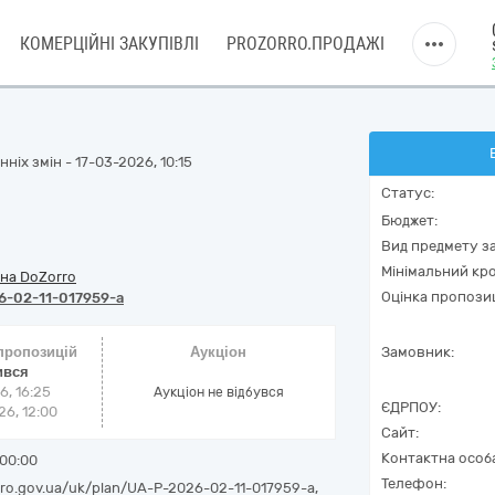
КОМЕРЦІЙНІ ЗАКУПІВЛІ
PROZORRO.ПРОДАЖІ
ніх змін - 17-03-2026, 10:15
Статус:
Бюджет:
Вид предмету за
Мінімальний кро
на DoZorro
Оцінка пропозиц
6-02-11-017959-a
 пропозицій
Аукціон
Замовник:
ився
6, 16:25
Аукціон не відбувся
ЄДРПОУ:
6, 12:00
Сайт:
Контактна особ
00:00
Телефон:
rro.gov.ua/uk/plan/UA-P-2026-02-11-017959-a,