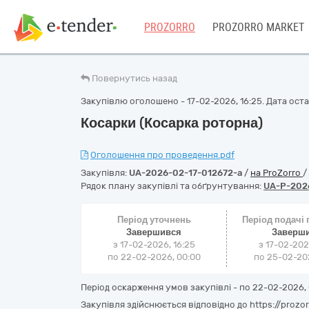
PROZORRO
PROZORRO MARKET
Повернутись назад
Закупівлю оголошено - 17-02-2026, 16:25. Дата остан
Косарки (Косарка роторна)
Оголошення про проведення.pdf
Закупівля:
UA-2026-02-17-012672-a
/
на ProZorro
/
Рядок плану закупівлі та обґрунтування:
UA-P-202
Період уточнень
Період подачі
Завершився
Заверш
з 17-02-2026, 16:25
з 17-02-202
по 22-02-2026, 00:00
по 25-02-202
Період оскарження умов закупівлі - по
22-02-2026, 
Закупівля здійснюється відповідно до https://prozo