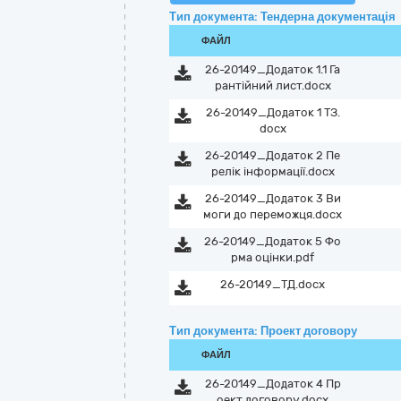
Тип документа: Тендерна документація
ФАЙЛ
26-20149_Додаток 1.1 Га
рантійний лист.docx
26-20149_Додаток 1 ТЗ.
docx
26-20149_Додаток 2 Пе
релік інформації.docx
26-20149_Додаток 3 Ви
моги до переможця.docx
26-20149_Додаток 5 Фо
рма оцінки.pdf
26-20149_ТД.docx
Тип документа: Проект договору
ФАЙЛ
26-20149_Додаток 4 Пр
оект договору.docx