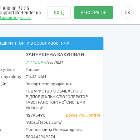
0 800 30 77 55
support@e-tender.ua
ВХІД
РЕЄСТРАЦІЯ
UK
Замовити дзвінок
ВІДКРИТІ ТОРГИ З ОСОБЛИВОСТЯМИ
ЗАВЕРШЕНА ЗАКУПІВЛЯ
71 412
UAH
(без ПДВ)
купівлі:
Товари
к аукціону:
714,12 UAH
ій:
За вартістю придбання
ТОВАРИСТВО З ОБМЕЖЕНОЮ
ВІДПОВІДАЛЬНІСТЮ "ОПЕРАТОР
ГАЗОТРАНСПОРТНОЇ СИСТЕМИ
УКРАЇНИ"
42795490
Досьє YouControl
https://tsoua.com/
а:
Попова Ірина Олександрівна
380442949274