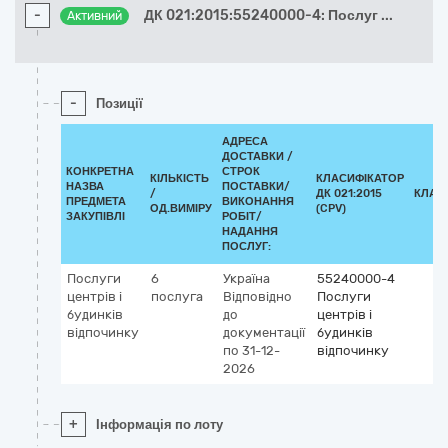
-
ДК 021:2015:55240000-4: Послуг
...
Активний
-
Позиції
АДРЕСА
ДОСТАВКИ /
КОНКРЕТНА
СТРОК
КІЛЬКІСТЬ
КЛАСИФІКАТОР
НАЗВА
ПОСТАВКИ/
/
ДК 021:2015
КЛАС
ПРЕДМЕТА
ВИКОНАННЯ
ОД.ВИМІРУ
(CPV)
ЗАКУПІВЛІ
РОБІТ/
НАДАННЯ
ПОСЛУГ:
Послуги
6
Україна
55240000-4
центрів і
послуга
Відповідно
Послуги
будинків
до
центрів і
відпочинку
документації
будинків
по 31-12-
відпочинку
2026
+
Інформація по лоту