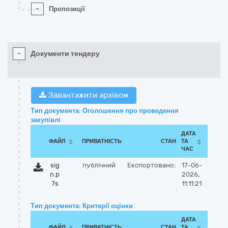
-
Пропозиції
-
Документи тендеру
Завантажити архівом
Тип документа: Оголошення про проведення
закупівлі
ДАТА
ФАЙЛ
ПРИВАТНІСТЬ
СТАН
ТА
ЧАС
sig
публічний
Експортовано:
17-06-
n.p
2026,
7s
11:11:21
Тип документа: Критерії оцінки
ДАТА
ФАЙЛ
ПРИВАТНІСТЬ
СТАН
ТА