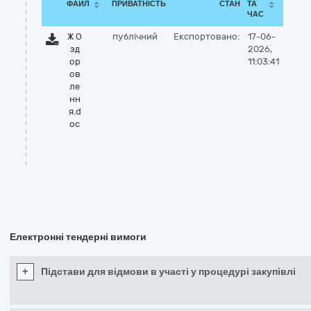
ФАЙЛ
ПРИВАТНІСТЬ
СТАН
ТА
ЧАС
Ж О
публічний
Експортовано:
17-06-
зд
2026,
ор
11:03:41
ов
ле
нн
я.d
oc
Електронні тендерні вимоги
+
Підстави для відмови в участі у процедурі закупівлі