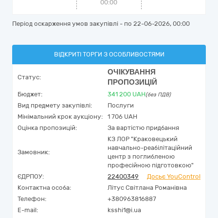
00:00
Період оскарження умов закупівлі - по
22-06-2026, 00:00
ВІДКРИТІ ТОРГИ З ОСОБЛИВОСТЯМИ
ОЧІКУВАННЯ
Статус:
ПРОПОЗИЦІЙ
Бюджет:
341 200
UAH
(без ПДВ)
Вид предмету закупівлі:
Послуги
Мінімальний крок аукціону:
1 706 UAH
Оцінка пропозицій:
За вартістю придбання
КЗ ЛОР "Краковецький
навчально-реабілітаційний
Замовник:
центр з поглибленою
професійною підготовкою"
ЄДРПОУ:
22400349
Досьє YouControl
Контактна особа:
Літус Світлана Романівна
Телефон:
+380963816887
E-mail:
ksshi1@i.ua