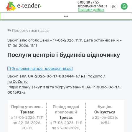
0 800 30 77 55
support@e-tender.ua
UK
Замовити дзвінок
Повернутись назад
Закупівлю оголошено - 17-06-2026, 11:11. Дата останніх змін -
17-06-2026, 11:11
Послуги центрів і будинків відпочинку
Оголошення про проведення.pdf
Закупівля:
UA-2026-06-17-003444-a
/
на ProZorro
/
на DoZorro
Рядок плану закупівлі та обґрунтування:
UA-P-2026-06-17-
001592-a
Період уточнень
Період подачі
Аукціон
Триває
пропозицій
Очікується
з 17-06-2026, 11:11
Триває
з
25-06-2026,
по 22-06-2026,
з 17-06-2026, 11:11
14:54
00:00
по 25-06-2026,