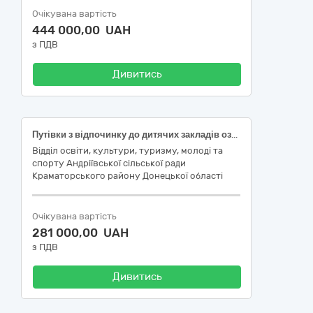
Очікувана вартість
444 000,00 UAH
з ПДВ
Дивитись
Путівки з відпочинку до дитячих закладів оздоровлення та відпочинку Закарпатської області для дітей громади
Відділ освіти, культури, туризму, молоді та
спорту Андріївської сільської ради
Краматорського району Донецької області
Очікувана вартість
281 000,00 UAH
з ПДВ
Дивитись