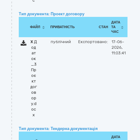
c
Тип документа: Проект договору
ДАТА
ФАЙЛ
ПРИВАТНІСТЬ
СТАН
ТА
ЧАС
Ж Д
публічний
Експортовано:
17-06-
од
2026,
ат
11:03:41
ок
_3
Пр
оє
кт
дог
ов
ор
у.d
oc
x
Тип документа: Тендерна документація
ДАТА