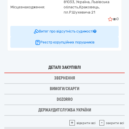
81033,
Україна
,
Львівська
Місцезнаходження:
область,
Краковець,
пл.Р.Шухевича 21
0
Витяг про відсутність судимості
Реєстр корупційних порушників
ДЕТАЛІ ЗАКУПІВЛІ
ЗВЕРНЕННЯ
ВИМОГИ/СКАРГИ
DOZORRO
ДЕРЖАУДИТСЛУЖБА УКРАЇНИ
+
-
відкрити всі
закрити всі