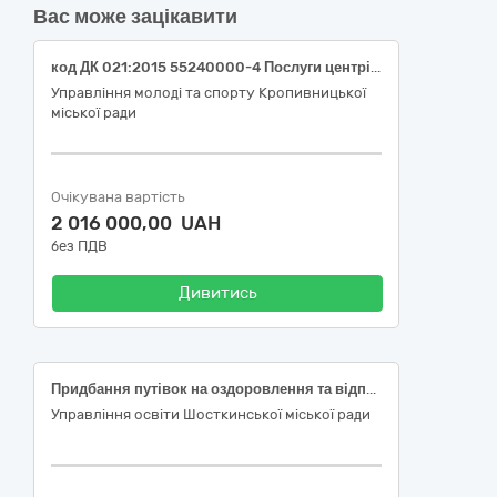
Вас може зацікавити
код ДК 021:2015 55240000-4 Послуги центрів і будинків відпочинку (послуги з оздоровлення дітей, які потребують особливої соціальної уваги та підтримки)
Управління молоді та спорту Кропивницької
міської ради
Очікувана вартість
2 016 000,00 UAH
без ПДВ
Дивитись
Придбання путівок на оздоровлення та відпочинок дітей які потребують особливої соціальної уваги та підтримки (18 путівок до Івано-Франківської області)
Управління освіти Шосткинської міської ради