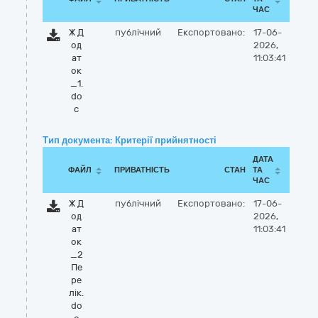
ЧАС
Ж Д
публічний
Експортовано:
17-06-
од
2026,
ат
11:03:41
ок
_1.
do
c
Тип документа: Критерії прийнятності
ДАТА
ФАЙЛ
ПРИВАТНІСТЬ
СТАН
ТА
ЧАС
Ж Д
публічний
Експортовано:
17-06-
од
2026,
ат
11:03:41
ок
_2
Пе
ре
лік.
do