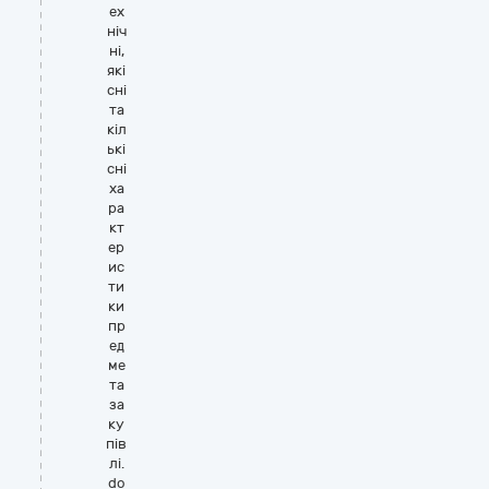
ех
ніч
ні,
які
сні
та
кіл
ькі
сні
ха
ра
кт
ер
ис
ти
ки
пр
ед
ме
та
за
ку
пів
лі.
do