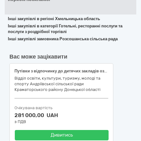
Інші закупівлі в регіоні Хмельницька область
Інші закупівлі в категорії Готельні, ресторанні послуги та
послуги з роздрібної торгівлі
Інші закупівлі замовника Розсошанська сільська рада
Вас може зацікавити
Путівки з відпочинку до дитячих закладів оздоровлення та відпочинку Закарпатської області для дітей громади
Відділ освіти, культури, туризму, молоді та
спорту Андріївської сільської ради
Краматорського району Донецької області
Очікувана вартість
281 000,00 UAH
з ПДВ
Дивитись