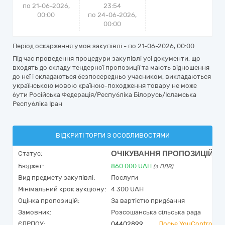
по 21-06-2026,
23:54
00:00
по 24-06-2026,
00:00
Період оскарження умов закупівлі - по
21-06-2026, 00:00
Під час проведення процедури закупівлі усі документи, що
входять до складу тендерної пропозиції та мають відношення
до неї і складаються безпосередньо учасником, викладаються
українською мовою країною-походження товару не може
бути Російська Федерація/Республіка Білорусь/Ісламська
Республіка Іран
ВІДКРИТІ ТОРГИ З ОСОБЛИВОСТЯМИ
ОЧІКУВАННЯ ПРОПОЗИЦІЙ
Статус:
Бюджет:
860 000
UAH
(з ПДВ)
Вид предмету закупівлі:
Послуги
Мінімальний крок аукціону:
4 300 UAH
Оцінка пропозицій:
За вартістю придбання
Замовник:
Розсошанська сільська рада
ЄДРПОУ:
04402899
Досьє YouControl