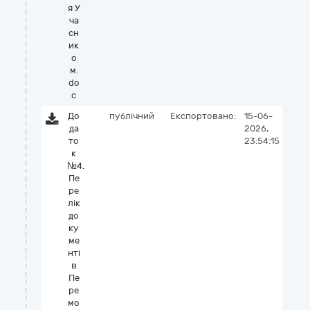
я У
ча
сн
ик
о
м.
do
c
До
публічний
Експортовано:
15-06-
да
2026,
то
23:54:15
к
№4.
Пе
ре
лік
до
ку
ме
нті
в
Пе
ре
мо