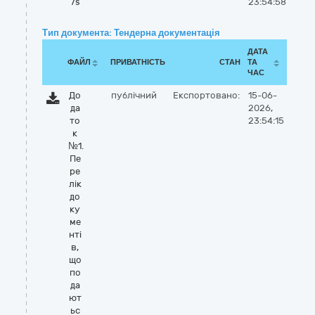
7s
23:54:58
Тип документа: Тендерна документація
ДАТА
ФАЙЛ
ПРИВАТНІСТЬ
СТАН
ТА
ЧАС
До
публічний
Експортовано:
15-06-
да
2026,
то
23:54:15
к
№1.
Пе
ре
лік
до
ку
ме
нті
в,
що
по
да
ют
ьс