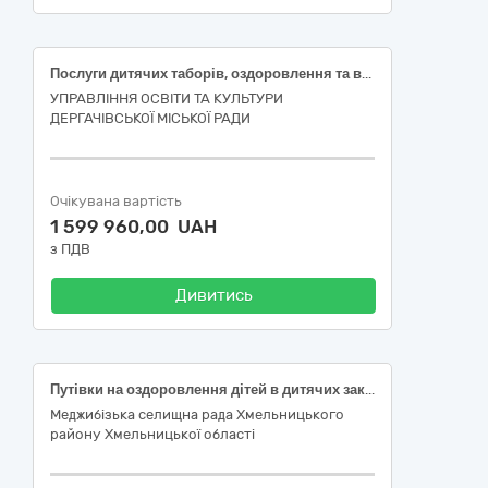
Послуги дитячих таборів, оздоровлення та відпочинку в межах Закарпатської області
УПРАВЛІННЯ ОСВІТИ ТА КУЛЬТУРИ
ДЕРГАЧІВСЬКОЇ МІСЬКОЇ РАДИ
Очікувана вартість
1 599 960,00 UAH
з ПДВ
Дивитись
Путівки на оздоровлення дітей в дитячих закладах оздоровлення та відпочинку в межах Хмельницької області
Меджибізька селищна рада Хмельницького
району Хмельницької області