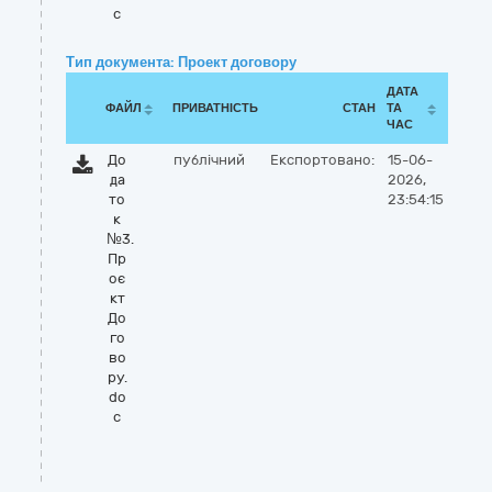
c
Тип документа: Проект договору
ДАТА
ФАЙЛ
ПРИВАТНІСТЬ
СТАН
ТА
ЧАС
До
публічний
Експортовано:
15-06-
да
2026,
то
23:54:15
к
№3.
Пр
оє
кт
До
го
во
ру.
do
c