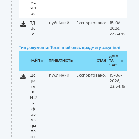
жц
я.d
oc
ТД.
публічний
Експортовано:
15-06-
do
2026,
c
23:54:15
Тип документа: Технічний опис предмету закупівлі
ДАТА
ФАЙЛ
ПРИВАТНІСТЬ
СТАН
ТА
ЧАС
До
публічний
Експортовано:
15-06-
да
2026,
то
23:54:15
к
№2.
Ін
ф
ор
ма
ція
пр
о т