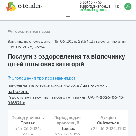
0 800 30 77 55
support@e-tender.ua
UK
Замовити дзвінок
Повернутись назад
Закупівлю оголошено - 15-06-2026, 23:54. Дата останніх змін
- 15-06-2026, 23:54
Послуги з оздоровлення та відпочинку
дітей пільгових категорій
Оголошення про проведення.pdf
Закупівля:
UA-2026-06-15-013672-a
/
на ProZorro
/
на DoZorro
Рядок плану закупівлі та обґрунтування:
UA-P-2026-06-15-
016871-a
Період уточнень
Період подачі
Аукціон
Триває
пропозицій
Очікується
з 15-06-2026,
Триває
з
24-06-2026, 11:00
23:54
з 15-06-2026,