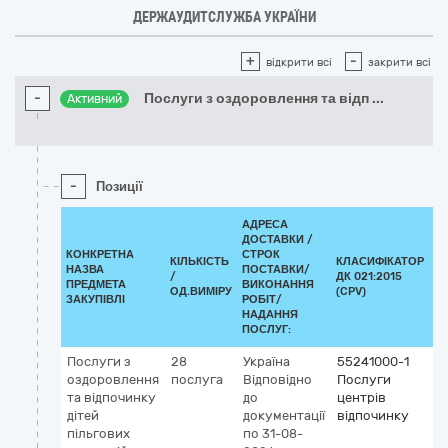
ДЕРЖАУДИТСЛУЖБА УКРАЇНИ
+
-
відкрити всі
закрити всі
-
Послуги з оздоровлення та відп
...
Активний
-
Позиції
АДРЕСА
ДОСТАВКИ /
КОНКРЕТНА
СТРОК
КІЛЬКІСТЬ
КЛАСИФІКАТОР
НАЗВА
ПОСТАВКИ/
/
ДК 021:2015
К
ПРЕДМЕТА
ВИКОНАННЯ
ОД.ВИМІРУ
(CPV)
ЗАКУПІВЛІ
РОБІТ/
НАДАННЯ
ПОСЛУГ:
Послуги з
28
Україна
55241000-1
оздоровлення
послуга
Відповідно
Послуги
та відпочинку
до
центрів
дітей
документації
відпочинку
пільгових
по 31-08-