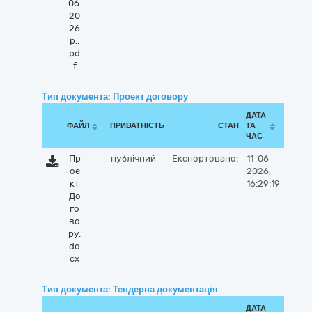
06.
20
26
р..
pd
f
Тип документа: Проект договору
ДАТА
ФАЙЛ
ПРИВАТНІСТЬ
СТАН
ТА
ЧАС
Пр
публічний
Експортовано:
11-06-
оє
2026,
кт
16:29:19
До
го
во
ру.
do
cx
Тип документа: Тендерна документація
ДАТА