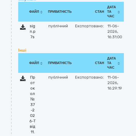
ДАТА
ФАЙЛ
ПРИВАТНІСТЬ
СТАН
ТА
ЧАС
sig
публічний
Експортовано:
11-06-
n.p
2026,
7s
16:31:00
Інші
ДАТА
ФАЙЛ
ПРИВАТНІСТЬ
СТАН
ТА
ЧАС
Пр
публічний
Експортовано:
11-06-
от
2026,
ок
16:29:19
ол
№
37
-2
02
6-Т
від
11.