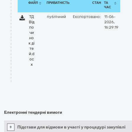
ФАЙЛ
ПРИВАТНІСТЬ
СТАН
ТА
ЧАС
ТД
публічний
Експортовано:
11-06-
Від
2026,
по
16:29:19
чи
но
к ді
те
й.d
oc
x
Електронні тендерні вимоги
+
Підстави для відмови в участі у процедурі закупівлі