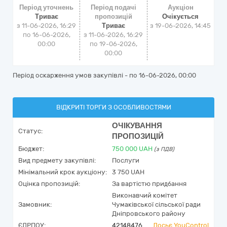
Період уточнень
Період подачі
Аукціон
Триває
пропозицій
Очікується
з 11-06-2026, 16:29
Триває
з
19-06-2026, 14:45
по 16-06-2026,
з 11-06-2026, 16:29
00:00
по 19-06-2026,
00:00
Період оскарження умов закупівлі - по
16-06-2026, 00:00
ВІДКРИТІ ТОРГИ З ОСОБЛИВОСТЯМИ
ОЧІКУВАННЯ
Статус:
ПРОПОЗИЦІЙ
Бюджет:
750 000
UAH
(з ПДВ)
Вид предмету закупівлі:
Послуги
Мінімальний крок аукціону:
3 750 UAH
Оцінка пропозицій:
За вартістю придбання
Виконавчий комітет
Замовник:
Чумаківської сільської ради
Дніпровського району
ЄДРПОУ:
42148476
Досьє YouControl