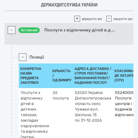
ДЕРЖАУДИТСЛУЖБА УКРАЇНИ
+
-
відкрити всі
закрити всі
-
Послуги з відпочинку дітей в д
...
Активний
-
Позиції
КОНКРЕТНА
АДРЕСА ДОСТАВКИ /
КІЛЬКІСТЬ
КЛАСИФІКАТ
НАЗВА
СТРОК ПОСТАВКИ/
/
ДК 021:2015
ПРЕДМЕТА
ВИКОНАННЯ РОБІТ/
ОД.ВИМІРУ
(CPV)
ЗАКУПІВЛІ
НАДАННЯ ПОСЛУГ:
Послуги з
26
52020
Україна
55240000-
відпочинку
послуга
Дніпропетровська
Послуги
дітей в
область
село
центрів і
дитячих
Чумаки
вул.
будинків
таборах,
Шкільна, 13
відпочинку
закладах
по 31-12-2026
оздоровлення
та відпочинку
(дитячі