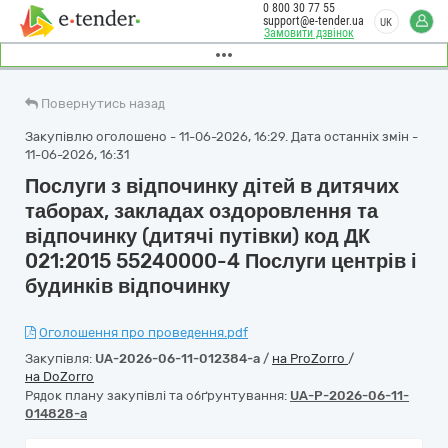
0 800 30 77 55
support@e-tender.ua
UK
Замовити дзвінок
Повернутись назад
Закупівлю оголошено - 11-06-2026, 16:29. Дата останніх змін -
11-06-2026, 16:31
Послуги з відпочинку дітей в дитячих
таборах, закладах оздоровлення та
відпочинку (дитячі путівки) код ДК
021:2015 55240000-4 Послуги центрів і
будинків відпочинку
Оголошення про проведення.pdf
Закупівля:
UA-2026-06-11-012384-a
/
на ProZorro
/
на DoZorro
Рядок плану закупівлі та обґрунтування:
UA-P-2026-06-11-
014828-a