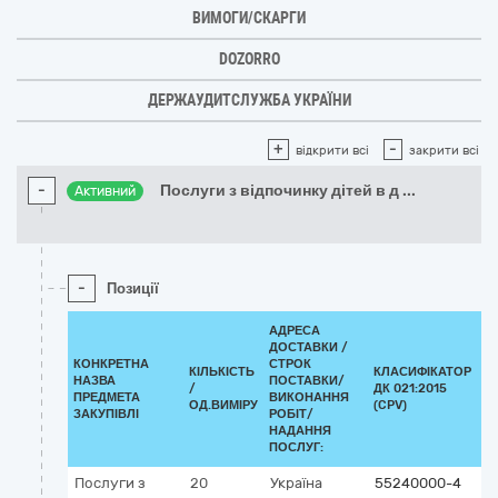
ВИМОГИ/СКАРГИ
DOZORRO
ДЕРЖАУДИТСЛУЖБА УКРАЇНИ
+
-
відкрити всі
закрити всі
-
Послуги з відпочинку дітей в д
...
Активний
-
Позиції
АДРЕСА
ДОСТАВКИ /
КОНКРЕТНА
СТРОК
КІЛЬКІСТЬ
КЛАСИФІКАТОР
НАЗВА
ПОСТАВКИ/
/
ДК 021:2015
К
ПРЕДМЕТА
ВИКОНАННЯ
ОД.ВИМІРУ
(CPV)
ЗАКУПІВЛІ
РОБІТ/
НАДАННЯ
ПОСЛУГ:
Послуги з
20
Україна
55240000-4