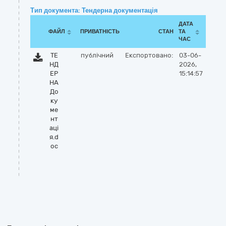
Тип документа: Тендерна документація
ДАТА
ФАЙЛ
ПРИВАТНІСТЬ
СТАН
ТА
ЧАС
ТЕ
публічний
Експортовано:
03-06-
НД
2026,
ЕР
15:14:57
НА
До
ку
ме
нт
аці
я.d
oc