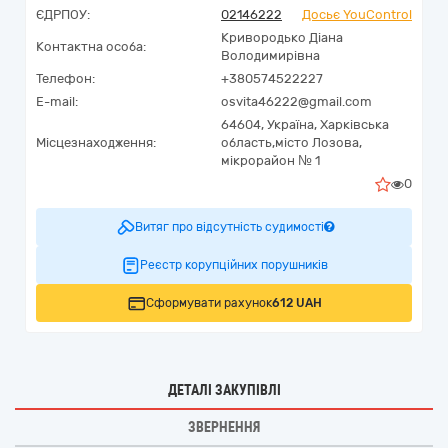
ЄДРПОУ:
02146222
Досьє YouControl
Кривородько Діана
Контактна особа:
Володимирівна
Телефон:
+380574522227
E-mail:
osvita46222@gmail.com
64604,
Україна
,
Харківська
Місцезнаходження:
область,
місто Лозова,
мікрорайон № 1
0
Витяг про відсутність судимості
Реєстр корупційних порушників
Сформувати рахунок
612 UAH
ДЕТАЛІ ЗАКУПІВЛІ
ЗВЕРНЕННЯ