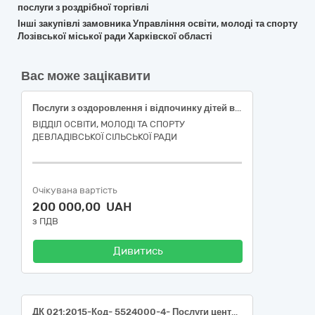
послуги з роздрібної торгівлі
Інші закупівлі замовника Управління освіти, молоді та спорту
Лозівської міської ради Харківскої області
Вас може зацікавити
Послуги з оздоровлення і відпочинку дітей в дитячих закладах оздоровлення та відпочинку у Закарпатській області
ВІДДІЛ ОСВІТИ, МОЛОДІ ТА СПОРТУ
ДЕВЛАДІВСЬКОЇ СІЛЬСЬКОЇ РАДИ
Очікувана вартість
200 000,00 UAH
з ПДВ
Дивитись
ДК 021:2015-Код- 5524000-4- Послуги центрів і будинків відпочинку, (Послуги з відпочинку дітей в дитячих таборах, закладах оздоровлення та відпочинку, дитячі путівки)