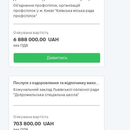
Об'єднання профспілок, організацій
профспілок у м. Києві "Киівська міська рада
профспілок"
Очікувана вартість
6 888 000,00 UAH
без ПДВ
Дивитись
Послуги з оздоровлення та відпочинку вихованців закладів освіти, які перебувають на повному державному утриманні (дітей-сиріт та дітей позбавлених батьківського піклування), в дитячих закладах оздоровлення та відпочинку Код за ДК 021:2015:55240000-4 Послуги центрів і будинків відпочинку
Комунальний заклад Львівської обласної ради
"Добромильська спеціальна школа"
Очікувана вартість
703 800,00 UAH
без ПДВ