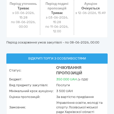
Період уточнень
Період подачі
Аукціон
Триває
пропозицій
Очікується
з 03-06-2026,
Триває
з
12-06-2026, 15:49
15:28
з 03-06-2026,
по 08-06-2026,
15:28
00:00
по 11-06-2026,
12:00
Період оскарження умов закупівлі - по
08-06-2026, 00:00
ВІДКРИТІ ТОРГИ З ОСОБЛИВОСТЯМИ
ОЧІКУВАННЯ
Статус:
ПРОПОЗИЦІЙ
Бюджет:
350 000
UAH
(з ПДВ)
Вид предмету закупівлі:
Послуги
Мінімальний крок аукціону:
3 500 UAH
Оцінка пропозицій:
За вартістю придбання
Управління освіти, молоді та
Замовник:
спорту Лозівської міської
ради Харківскої області