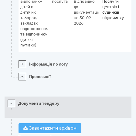
відпочинку
послуга
Відповідно
Послуги
дітей в
до
центрів і
дитячих
документації
будинків
таборах,
по 30-09-
відпочинку
закладах
2026
оздоровлення
та відпочинку
(дитячі
путівки)
+
Інформація по лоту
-
Пропозиції
-
Документи тендеру
Завантажити архівом