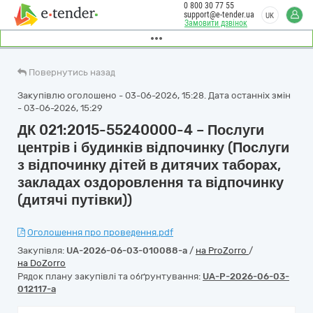
0 800 30 77 55
support@e-tender.ua
UK
Замовити дзвінок
Повернутись назад
Закупівлю оголошено - 03-06-2026, 15:28. Дата останніх змін
- 03-06-2026, 15:29
ДК 021:2015-55240000-4 – Послуги
центрів і будинків відпочинку (Послуги
з відпочинку дітей в дитячих таборах,
закладах оздоровлення та відпочинку
(дитячі путівки))
Оголошення про проведення.pdf
Закупівля:
UA-2026-06-03-010088-a
/
на ProZorro
/
на DoZorro
Рядок плану закупівлі та обґрунтування:
UA-P-2026-06-03-
012117-a