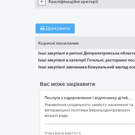
+
Кваліфікаційні критерії
Друкувати
Корисні посилання
Інші закупівлі в регіоні Дніпропетровська област
Інші закупівлі в категорії Готельні, ресторанні по
Інші закупівлі замовника Комунальний заклад ос
Вас може зацікавити
Послуга з оздоровлення і відпочинку дітей, які потребують особливої cоціальної уваги та підтримки в дитячих закладах, що містяться в Державному реєстрі майнових об’єктів оздоровлення та відпочинку дітей (код ДК 021:2015 – 55240000-4 Послуги центрів і будинків відпочинку)
Управління соціального захисту населення та
ветеранської політики Верхньодніпровської
міської ради
Очікувана вартість