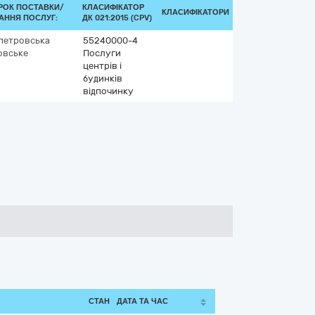
РОК ПОСТАВКИ/
КЛАСИФІКАТОР
КЛАСИФІКАТОРИ
АННЯ ПОСЛУГ:
ДК 021:2015 (CPV)
петровська
55240000-4
овське
Послуги
центрів і
будинків
відпочинку
СТАН
ДАТА ТА ЧАС