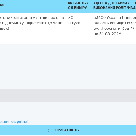
КІЛЬКІСТЬ /
АДРЕСА ДОСТАВКИ /
СТ
ВЛІ
ОД.ВИМІРУ
ВИКОНАННЯ РОБІТ/НАД
гових категорій у літній період в
30
53600
Україна
Дніпро
 відпочинку, віднесених до зони
штука
область
селище Покр
івок)
вул.Перемоги, буд 77
по 31-08-2026
ення закупівлі
ПРИВАТНІСТЬ