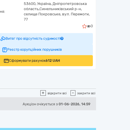
53600,
Україна
,
Дніпропетровська
область,
Синельниківський р-н,
ня:
селище Покровське,
вул. Перемоги,
77
0
Витяг про відсутність судимості
Реєстр корупційних порушників
Сформувати рахунок
612 UAH
+
-
відкрити всі
закрити всі
Аукціон
очікується
з
01-06-2026, 14:59