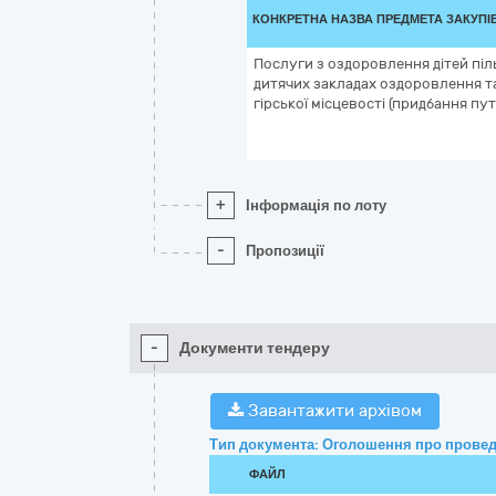
КОНКРЕТНА НАЗВА ПРЕДМЕТА ЗАКУПІ
Послуги з оздоровлення дітей піль
дитячих закладах оздоровлення та
гірської місцевості (придбання пут
+
Інформація по лоту
-
Пропозиції
-
Документи тендеру
Завантажити архівом
Тип документа: Оголошення про провед
ФАЙЛ