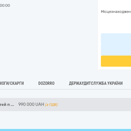
00:00
Місцезнаходжен
МОГИ/СКАРГИ
DOZORRO
ДЕРЖАУДИТСЛУЖБА УКРАЇНИ
тей п
...
990 000
UAH
(з ПДВ)