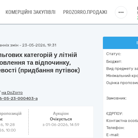
КОМЕРЦІЙНІ ЗАКУПІВЛІ
PROZORRO.ПРОДАЖІ
нніх змін - 23-05-2026, 19:31
ьгових категорій у літній
Статус:
овлення та відпочинку,
Бюджет:
Вид предмету за
евості (придбання путівок)
Мінімальний кро
Оцінка пропозиц
/
на DoZorro
Замовник:
6-05-23-000403-a
 пропозицій
Аукціон
ЄДРПОУ:
ає
Очікується
Контактна особ
6, 19:28
з
01-06-2026, 14:59
Телефон:
6, 10:00
E-mail: