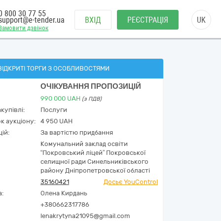
0 800 30 77 55
support@e-tender.ua
ВХІД
РЕЄСТРАЦІЯ
UK
Замовити дзвінок
ВІДКРИТІ ТОРГИ З ОСОБЛИВОСТЯМИ
ОЧІКУВАННЯ ПРОПОЗИЦІЙ
990 000
UAH
(з ПДВ)
купівлі:
Послуги
к аукціону:
4 950 UAH
ій:
За вартістю придбання
Комунальний заклад освіти
“Покровський ліцей” Покровської
селищної ради Синельниківського
району Дніпропетровської області
35160421
Досьє YouControl
а:
Олена Кирдань
+380662317786
lenakrytyna21095@gmail.com