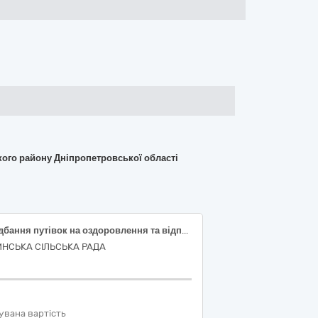
кого району Дніпропетровської області
Придбання путівок на оздоровлення та відпочинок дітей в дитячому закладі оздоровлення і відпочинку у Закарпатській області
ИНСЬКА СІЛЬСЬКА РАДА
увана вартість