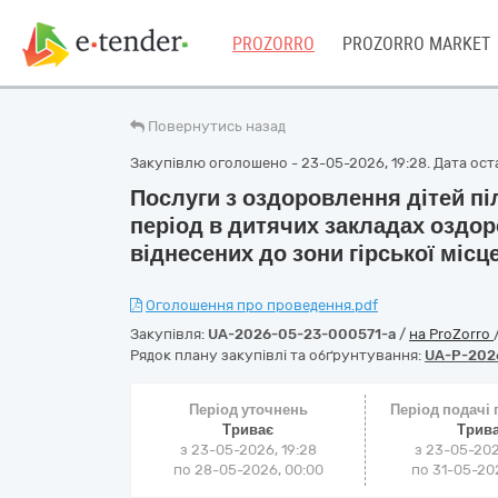
PROZORRO
PROZORRO MARKET
Повернутись назад
Закупівлю оголошено - 23-05-2026, 19:28. Дата оста
Послуги з оздоровлення дітей піл
період в дитячих закладах оздор
віднесених до зони гірської місц
Оголошення про проведення.pdf
Закупівля:
UA-2026-05-23-000571-a
/
на ProZorro
Рядок плану закупівлі та обґрунтування:
UA-P-202
Період уточнень
Період подачі
Триває
Трив
з 23-05-2026, 19:28
з 23-05-202
по 28-05-2026, 00:00
по 31-05-202