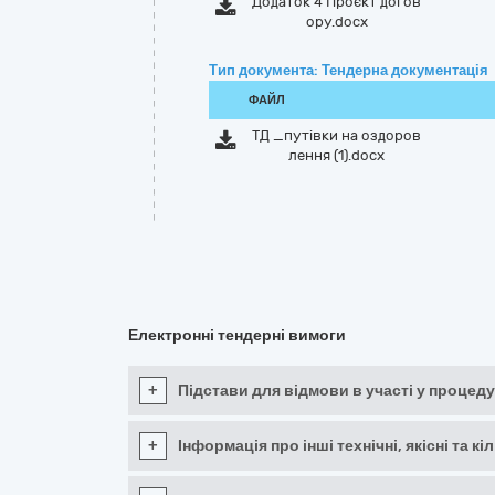
Додаток 4 Проєкт догов
ору.docx
Тип документа: Тендерна документація
ФАЙЛ
ТД _путівки на оздоров
лення (1).docx
Електронні тендерні вимоги
+
Підстави для відмови в участі у процеду
+
Інформація про інші технічні, якісні та 