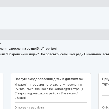
ь
слуги та послуги з роздрібної торгівлі
віти “Покровський ліцей” Покровської селищної ради Синельниківсь
Послуги з оздоровлення дітей в дитячих закладах оздоровлення та відпочинку на території Волинської, Закарпатської, Івано-Франківської, Львівської, Рівненської, Тернопільської, Хмельницької та Чернівецької областей
Управління соціального захисту населення
ТЯГ
Рубіжанської міської військової адміністрації
Сіверськодонецького району Луганської
області
Очікувана вартість
Очік