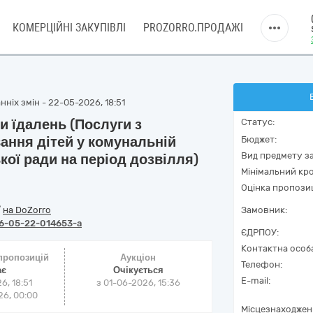
КОМЕРЦІЙНІ ЗАКУПІВЛІ
PROZORRO.ПРОДАЖІ
ніх змін - 22-05-2026, 18:51
и їдалень (Послуги з
Статус:
вання дітей у комунальній
Бюджет:
Вид предмету за
кої ради на період дозвілля)
Мінімальний кро
Оцінка пропозиц
/
на DoZorro
Замовник:
6-05-22-014653-a
ЄДРПОУ:
Контактна особ
 пропозицій
Аукціон
Телефон:
ає
Очікується
E-mail:
6, 18:51
з
01-06-2026, 15:36
6, 00:00
Місцезнаходжен