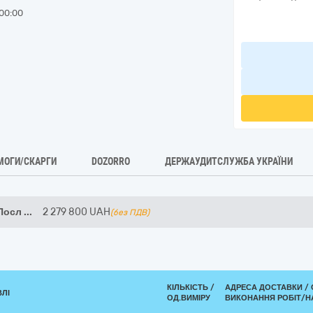
00:00
МОГИ/СКАРГИ
DOZORRO
ДЕРЖАУДИТСЛУЖБА УКРАЇНИ
 Посл
...
2 279 800
UAH
(без ПДВ)
КІЛЬКІСТЬ /
АДРЕСА ДОСТАВКИ /
ВЛІ
ОД.ВИМІРУ
ВИКОНАННЯ РОБІТ/Н