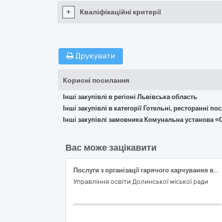
+
Кваліфікаційні критерії
Друкувати
Корисні посилання
Інші закупівлі в регіоні Львівська область
Інші закупівлі в категорії Готельні, ресторанні по
Інші закупівлі замовника Комунальна установа «С
Вас може зацікавити
Послуги з організації гарячого харчування вихованців Тяпчанського ліцею ім. О. Дучимінської
Управління освіти Долинської міської ради