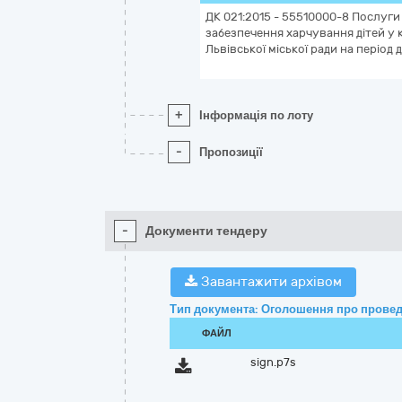
ДК 021:2015 - 55510000-8 Послуги ї
забезпечення харчування дітей у 
Львівської міської ради на період 
+
Інформація по лоту
-
Пропозиції
-
Документи тендеру
Завантажити архівом
Тип документа: Оголошення про провед
ФАЙЛ
sign.p7s