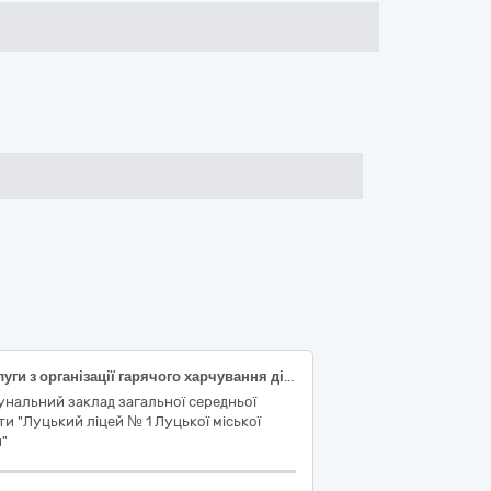
Послуги з організації гарячого харчування дітей таборів з денним перебуванням для комунального закладу загальної середньої освіти «Луцький ліцей № 1 Луцької міської ради»
нальний заклад загальної середньої
ти "Луцький ліцей № 1 Луцької міської
"