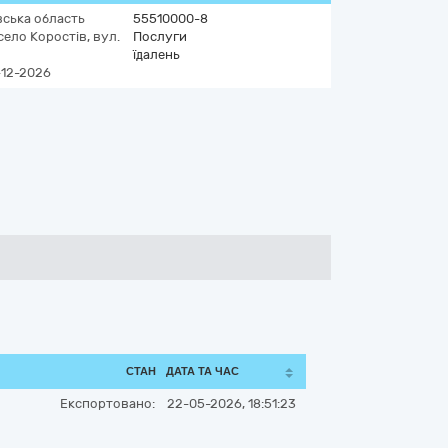
вська область
55510000-8
село Коростів, вул.
Послуги
їдалень
-12-2026
СТАН
ДАТА ТА ЧАС
Експортовано:
22-05-2026, 18:51:23