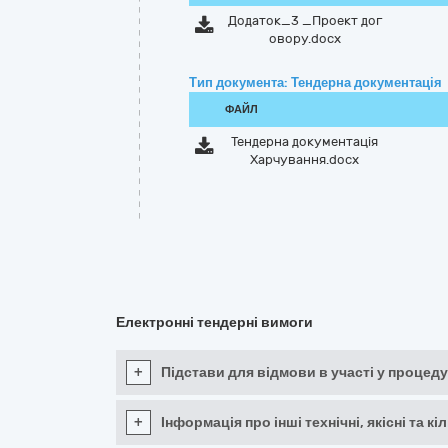
Додаток_3 _Проект дог
овору.docx
Тип документа: Тендерна документація
ФАЙЛ
Тендерна документація
Харчування.docx
Електронні тендерні вимоги
+
Підстави для відмови в участі у процеду
+
Інформація про інші технічні, якісні та 