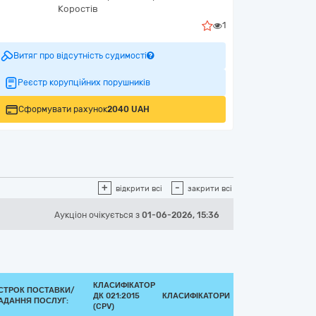
Коростів
1
Витяг про відсутність судимості
Реєстр корупційних порушників
Сформувати рахунок
2040 UAH
+
-
відкрити всі
закрити всі
Аукціон
очікується
з
01-06-2026, 15:36
КЛАСИФІКАТОР
СТРОК ПОСТАВКИ/
ДК 021:2015
КЛАСИФІКАТОРИ
АДАННЯ ПОСЛУГ:
(CPV)