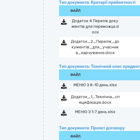
Тип документа: Критерії прийнятності
ФАЙЛ
Додаток 4 Перелік доку
ментів для переможця.d
ocx
Додаток_2_Перелік_до
кументів_для_учасник
а_харчування.docx
Тип документа: Технічний опис предмету
ФАЙЛ
МЕНЮ З 8-10 день.xlsx
Додаток_1_Технічна_сп
ецифікація.docx
МЕНЮ З 1-7 день.xlsx
Тип документа: Проект договору
ФАЙЛ