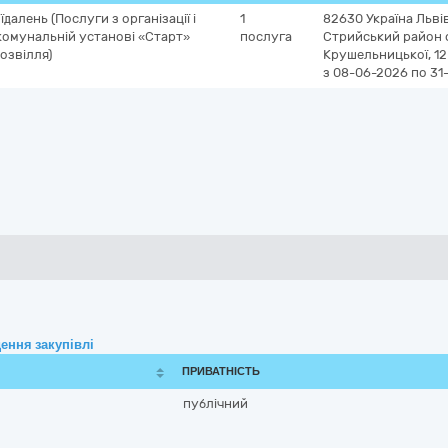
далень (Послуги з організації і
1
82630
Україна
Льві
комунальній установі «Старт»
послуга
Стрийський район
дозвілля)
Крушельницької, 12
з 08-06-2026
по 31
ення закупівлі
ПРИВАТНІСТЬ
публічний