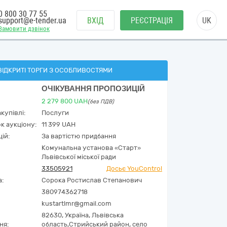
0 800 30 77 55
support@e-tender.ua
ВХІД
РЕЄСТРАЦІЯ
UK
Замовити дзвінок
ВІДКРИТІ ТОРГИ З ОСОБЛИВОСТЯМИ
ОЧІКУВАННЯ ПРОПОЗИЦІЙ
2 279 800
UAH
(без ПДВ)
купівлі:
Послуги
к аукціону:
11 399 UAH
ій:
За вартістю придбання
Комунальна установа «Старт»
Львівської міської ради
33505921
Досьє YouControl
а:
Сорока Ростислав Степанович
380974362718
kustartlmr@gmail.com
82630,
Україна
,
Львівська
ня:
область,
Стрийський район,
село