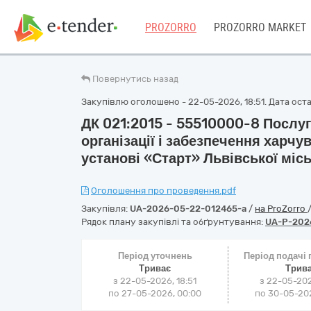
PROZORRO
PROZORRO MARKET
Повернутись назад
Закупівлю оголошено - 22-05-2026, 18:51. Дата остан
ДК 021:2015 - 55510000-8 Послуг
організації і забезпечення харчу
установі «Старт» Львівської місь
Оголошення про проведення.pdf
Закупівля:
UA-2026-05-22-012465-a
/
на ProZorro
Рядок плану закупівлі та обґрунтування:
UA-P-202
Період уточнень
Період подачі
Триває
Трив
з 22-05-2026, 18:51
з 22-05-202
по 27-05-2026, 00:00
по 30-05-202