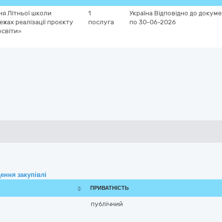
ня Літньої школи
1
Україна
Відповідно до докуме
жах реалізації проєкту
послуга
по 30-06-2026
освіти»
ення закупівлі
ПРИВАТНІСТЬ
публічний