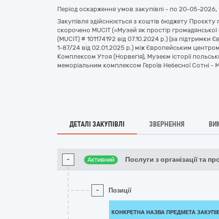
Період оскарження умов закупівлі - по
20-05-2026, 
Закупівля здійснюється з коштів бюджету Проєкту пі
скорочено MUCIT («Музей як простір громадянської 
(MUCIT) # 101174192 від 07.10.2024 р.) (за підтримк
1-87/24 від 02.01.2025 р.) між Європейським центро
Комплексом Утоя (Норвегія), Музеєм історії польськ
меморіальним комплексом Героїв Небесної Сотні - Му
ДЕТАЛІ ЗАКУПІВЛІ
ЗВЕРНЕННЯ
ВИ
-
Послуги з організації та пр
Активний
-
Позиції
КОНКРЕТНА НАЗВА ПРЕДМЕТА ЗАКУПІ