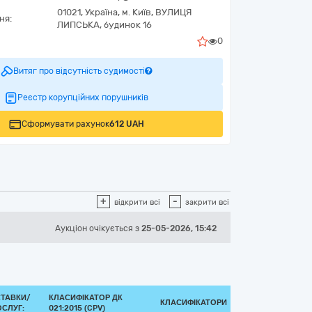
01021,
Україна
,
м. Київ,
ВУЛИЦЯ
ня:
ЛИПСЬКА, будинок 16
0
Витяг про відсутність судимості
Реєстр корупційних порушників
Сформувати рахунок
612 UAH
+
-
відкрити всі
закрити всі
Аукціон
очікується
з
25-05-2026, 15:42
СТАВКИ/
КЛАСИФІКАТОР ДК
КЛАСИФІКАТОРИ
СЛУГ:
021:2015 (CPV)