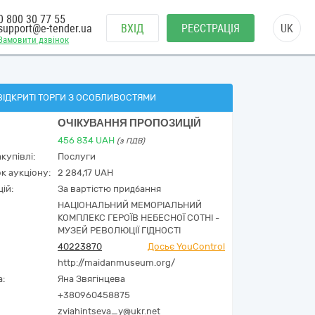
0 800 30 77 55
support@e-tender.ua
ВХІД
РЕЄСТРАЦІЯ
UK
Замовити дзвінок
ВІДКРИТІ ТОРГИ З ОСОБЛИВОСТЯМИ
ОЧІКУВАННЯ ПРОПОЗИЦІЙ
456 834
UAH
(з ПДВ)
купівлі:
Послуги
к аукціону:
2 284,17 UAH
ій:
За вартістю придбання
НАЦІОНАЛЬНИЙ МЕМОРІАЛЬНИЙ
КОМПЛЕКС ГЕРОЇВ НЕБЕСНОЇ СОТНІ -
МУЗЕЙ РЕВОЛЮЦІЇ ГІДНОСТІ
40223870
Досьє YouControl
http://maidanmuseum.org/
а:
Яна Звягінцева
+380960458875
zviahintseva_y@ukr.net