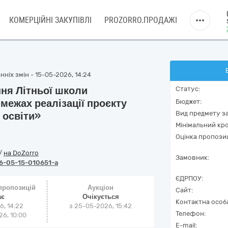
КОМЕРЦІЙНІ ЗАКУПІВЛІ
PROZORRO.ПРОДАЖІ
ніх змін - 15-05-2026, 14:24
ння Літньої школи
Статус:
ежах реалізації проєкту
Бюджет:
Вид предмету за
 освіти»
Мінімальний кро
Оцінка пропозиц
/
на DoZorro
Замовник:
6-05-15-010651-a
ЄДРПОУ:
 пропозицій
Аукціон
Сайт:
ає
Очікується
Контактна особ
6, 14:22
з
25-05-2026, 15:42
Телефон:
6, 10:00
E-mail: