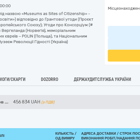
00:00
Місцезнаходжен
д назвою «Museums as Sites of Citizenship» -
освіти») відповідно до Грантової угоди (Проєкт
и Європейського Союзу); Угоди про Консорціум (#
м Вергеланда (Норвегія), меморіальним
их євреїв – POLIN (Польща), та Національним
зеєм Революції Гідності (Україна)
МОГИ/СКАРГИ
DOZORRO
ДЕРЖАУДИТСЛУЖБА УКРАЇНИ
ов
...
456 834
UAH
(з ПДВ)
КІЛЬКІСТЬ /
АДРЕСА ДОСТАВКИ /
СТРОК ПО
ВЛІ
ОД.ВИМІРУ
ВИКОНАННЯ РОБІТ/НАДАННЯ ПО