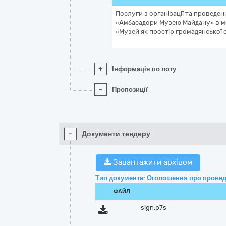
Послуги з організації та проведен
«Амбасадори Музею Майдану» в ме
«Музей як простір громадянської 
+
Інформація по лоту
-
Пропозиції
-
Документи тендеру
Завантажити архівом
Тип документа: Оголошення про провед
ФАЙЛ
sign.p7s