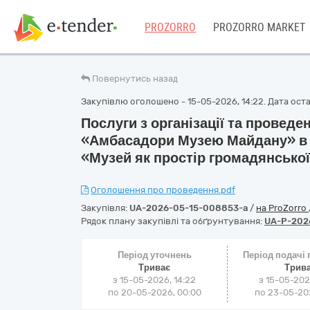
PROZORRO
PROZORRO MARKET
Повернутись назад
Закупівлю оголошено - 15-05-2026, 14:22. Дата остан
Послуги з організації та проведе
«Амбасадори Музею Майдану» в м
«Музей як простір громадянської
Оголошення про проведення.pdf
Закупівля:
UA-2026-05-15-008853-a
/
на ProZorro
Рядок плану закупівлі та обґрунтування:
UA-P-202
Період уточнень
Період подачі
Триває
Трив
з 15-05-2026, 14:22
з 15-05-202
по 20-05-2026, 00:00
по 23-05-202