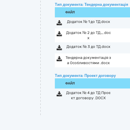
Тип документа: Тендерна документація
ФАЙЛ
Додаток № 1 до ТД.docx
Додаток № 2 до ТД_.doc
x
Додаток № 3 до ТД.docx
Тендерна документація з
а Особливостями .docx
Тип документа: Проект договору
ФАЙЛ
Додаток № 4 до ТД Проє
кт договору .DOCX