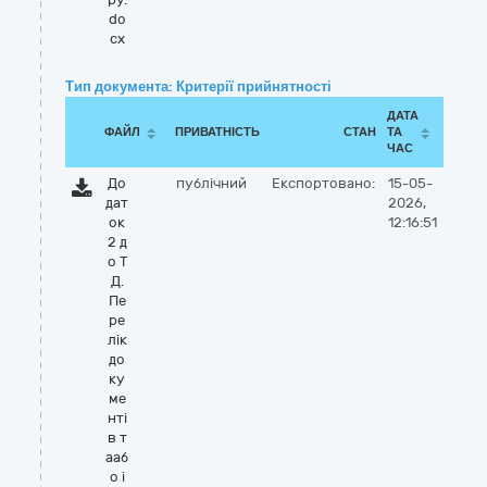
do
cx
Тип документа: Критерії прийнятності
ДАТА
ФАЙЛ
ПРИВАТНІСТЬ
СТАН
ТА
ЧАС
До
публічний
Експортовано:
15-05-
дат
2026,
ок
12:16:51
2 д
о Т
Д.
Пе
ре
лік
до
ку
ме
нті
в т
ааб
о і