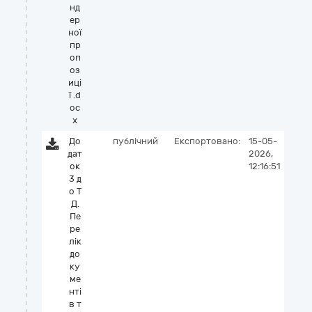
нд
ер
ної
пр
оп
оз
иці
ї .d
oc
x
До
публічний
Експортовано:
15-05-
дат
2026,
ок
12:16:51
3 д
о Т
Д.
Пе
ре
лік
до
ку
ме
нті
в т