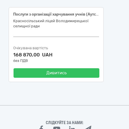
Послуги з організації харчування учнів (Аутсорсинг) (код ДК 021:2015 – 55320000-9 Послуги з організації харчування)
Красносільський ліцей Володимирецької
селищної ради
Очікувана вартість
168 870,00 UAH
без ПДВ
Дивитись
СЛІДКУЙТЕ ЗА НАМИ: