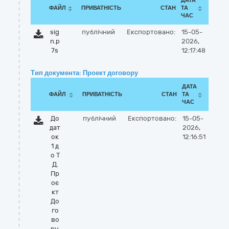
ДАТА
ФАЙЛ
ПРИВАТНІСТЬ
СТАН
ТА
ЧАС
sig
публічний
Експортовано:
15-05-
n.p
2026,
7s
12:17:48
Тип документа: Проект договору
ДАТА
ФАЙЛ
ПРИВАТНІСТЬ
СТАН
ТА
ЧАС
До
публічний
Експортовано:
15-05-
дат
2026,
ок
12:16:51
1 д
о Т
Д.
Пр
оє
кт
До
го
во
ру.