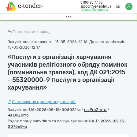
0 800 30 77 55
support@e-tender.ua
UK
Замовити дзвінок
Повернутись назад
Закупівлю оголошено - 15-05-2026, 12:16. Дата останніх змін -
15-05-2026, 12:17
«Послуги з організації харчування
учасників релігіозного обряду поминок
(поминальна трапеза), код ДК 021:2015
- 55320000-9 Послуги з організації
харчування»
Оголошення про проведення.pdf
Закупівля:
UA-2026-05-15-006031-a
/
на ProZorro
/
на DoZorro
Рядок плану закупівлі та обґрунтування:
UA-P-2026-05-15-
007568-a