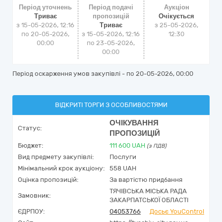
Період уточнень
Період подачі
Аукціон
Триває
пропозицій
Очікується
з 15-05-2026, 12:16
Триває
з
25-05-2026,
по 20-05-2026,
з 15-05-2026, 12:16
12:30
00:00
по 23-05-2026,
00:00
Період оскарження умов закупівлі - по
20-05-2026, 00:00
ВІДКРИТІ ТОРГИ З ОСОБЛИВОСТЯМИ
ОЧІКУВАННЯ
Статус:
ПРОПОЗИЦІЙ
Бюджет:
111 600
UAH
(з ПДВ)
Вид предмету закупівлі:
Послуги
Мінімальний крок аукціону:
558 UAH
Оцінка пропозицій:
За вартістю придбання
ТЯЧІВСЬКА МІСЬКА РАДА
Замовник:
ЗАКАРПАТСЬКОЇ ОБЛАСТІ
ЄДРПОУ:
04053766
Досьє YouControl