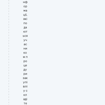
нф
ор
ма
ції,
які
по
да
ют
ься
уч
ас
ни
ко
м п
ро
це
ду
ри
зак
упі
влі
у с
кл
аді
те