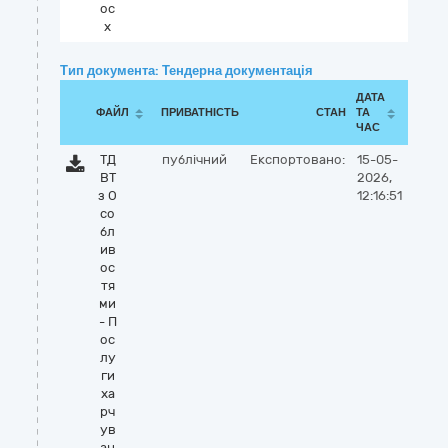
oc
x
Тип документа: Тендерна документація
ДАТА
ФАЙЛ
ПРИВАТНІСТЬ
СТАН
ТА
ЧАС
ТД
публічний
Експортовано:
15-05-
ВТ
2026,
з О
12:16:51
со
бл
ив
ос
тя
ми
- П
ос
лу
ги
ха
рч
ув
ан