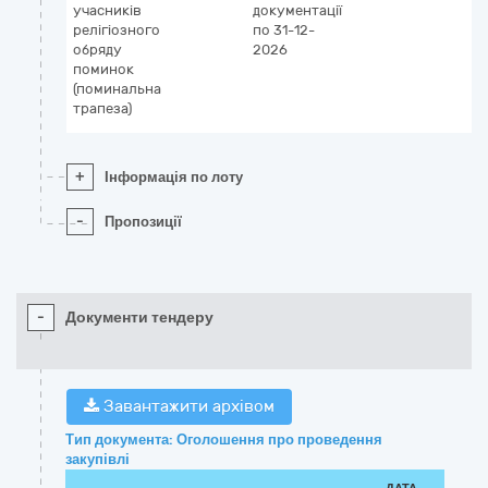
учасників
документації
релігіозного
по 31-12-
обряду
2026
поминок
(поминальна
трапеза)
+
Інформація по лоту
-
Пропозиції
-
Документи тендеру
Завантажити архівом
Тип документа: Оголошення про проведення
закупівлі