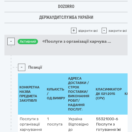
DOZORRO
ДЕРЖАУДИТСЛУЖБА УКРАЇНИ
+
-
відкрити всі
закрити всі
-
«Послуги з організації харчува
...
Активний
-
Позиції
АДРЕСА
ДОСТАВКИ /
КОНКРЕТНА
СТРОК
КІЛЬКІСТЬ
КЛАСИФІКАТОР
НАЗВА
ПОСТАВКИ/
/
ДК 021:2015
КЛА
ПРЕДМЕТА
ВИКОНАННЯ
ОД.ВИМІРУ
(CPV)
ЗАКУПІВЛІ
РОБІТ/
НАДАННЯ
ПОСЛУГ:
Послуги з
1
Україна
55321000-6
організації
послуга
Відповідно
Послуги з
харчування
до
готування їжі