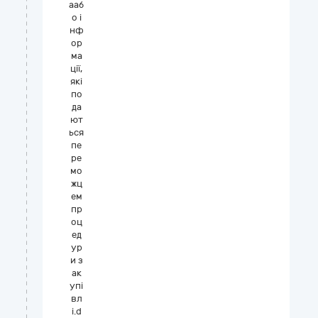
ааб
о і
нф
ор
ма
ції,
які
по
да
ют
ься
пе
ре
мо
жц
ем
пр
оц
ед
ур
и з
ак
упі
вл
і.d