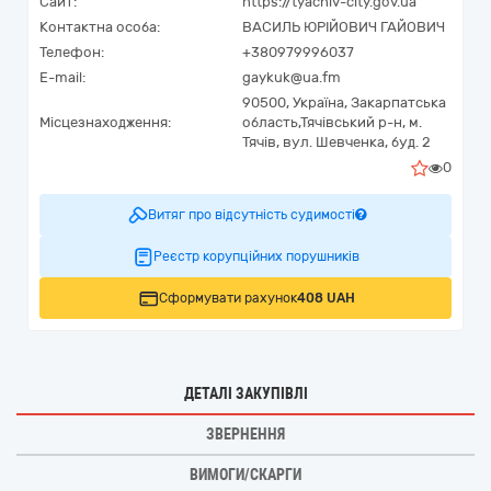
Сайт:
https://tyachiv-city.gov.ua
Контактна особа:
ВАСИЛЬ ЮРІЙОВИЧ ГАЙОВИЧ
Телефон:
+380979996037
E-mail:
gaykuk@ua.fm
90500,
Україна
,
Закарпатська
Місцезнаходження:
область,
Тячівський р-н, м.
Тячів,
вул. Шевченка, буд. 2
0
Витяг про відсутність судимості
Реєстр корупційних порушників
Сформувати рахунок
408 UAH
ДЕТАЛІ ЗАКУПІВЛІ
ЗВЕРНЕННЯ
ВИМОГИ/СКАРГИ