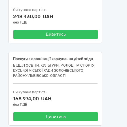
Очікувана вартість
248 430,00 UAH
без ПДВ
Дивитись
Послуги з організації харчування дітей згідно Програми "Літнього дозвілля дітей "Веселе літо - щасливі лелечі діти 2026" Буської міської територіальної громади Золочівського району Львівської області"
ВІДДІЛ ОСВІТИ, КУЛЬТУРИ, МОЛОДІ ТА СПОРТУ
БУСЬКОЇ МІСЬКОЇ РАДИ ЗОЛОЧІВСЬКОГО
РАЙОНУ ЛЬВІВСЬКОЇ ОБЛАСТІ
Очікувана вартість
168 974,00 UAH
без ПДВ
Дивитись