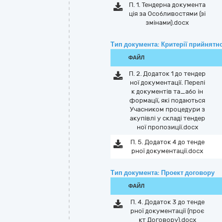
П. 1. Тендерна документа
ція за Особливостями (зі
змінами).docx
Тип документа: Критерії прийнятно
ФАЙЛ
П. 2. Додаток 1 до тендер
ної документації. Перелі
к документів та_або ін
формації, які подаються
Учасником процедури з
акупівлі у складі тендер
ної пропозиції.docx
П. 5. Додаток 4 до тенде
рної документації.docx
Тип документа: Проект договору
ФАЙЛ
П. 4. Додаток 3 до тенде
рної документації (проє
кт Договору).docx