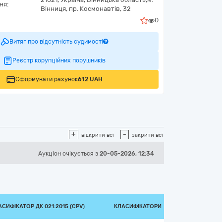
ня:
Вінниця,
пр. Космонавтів, 32
0
Витяг про відсутність судимості
Реєстр корупційних порушників
Сформувати рахунок
612 UAH
+
-
відкрити всі
закрити всі
Аукціон
очікується
з
20-05-2026, 12:34
СИФІКАТОР ДК 021:2015 (CPV)
КЛАСИФІКАТОРИ