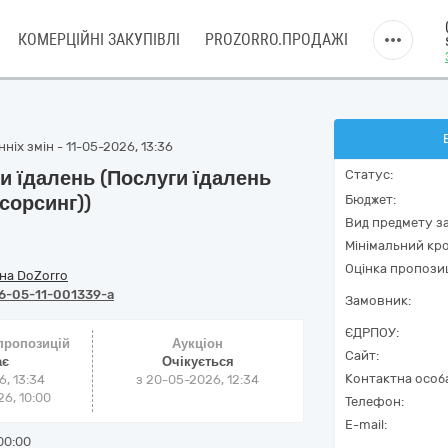
КОМЕРЦІЙНІ ЗАКУПІВЛІ
PROZORRO.ПРОДАЖІ
ніх змін - 11-05-2026, 13:36
и їдалень (Послуги їдалень
Статус:
сорсинг))
Бюджет:
Вид предмету за
Мінімальний кро
Оцінка пропозиц
на DoZorro
6-05-11-001339-a
Замовник:
ЄДРПОУ:
 пропозицій
Аукціон
Сайт:
ає
Очікується
Контактна особ
6, 13:34
з
20-05-2026, 12:34
6, 10:00
Телефон:
E-mail:
00:00