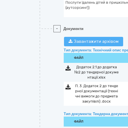
Послуги їдалень дітей в пришкіль
(аутсорсинг))
-
Документи
Завантажити архівом
Тип документа: Технічний опис пре
ФАЙЛ
Додаток 2.1 до додатка
№2 до тендерної докуме
нтації.xlsx
П. 3. Додаток 2 до тенде
рної документації (техні
чні вимоги до предмета
закупівлі) .docx
Тип документа: Тендерна документ
ФАЙЛ