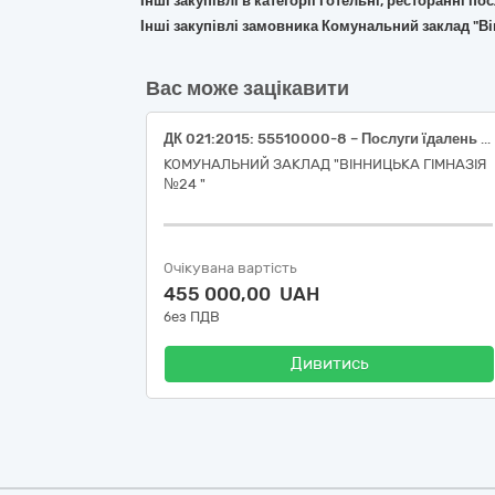
Інші закупівлі в категорії Готельні, ресторанні по
Інші закупівлі замовника Комунальний заклад "В
Вас може зацікавити
ДК 021:2015: 55510000-8 – Послуги їдалень (Послуги їдалень дітей в пришкільному таборі (аутсорсинг))
КОМУНАЛЬНИЙ ЗАКЛАД "ВІННИЦЬКА ГІМНАЗІЯ
№24 "
Очікувана вартість
455 000,00 UAH
без ПДВ
Дивитись