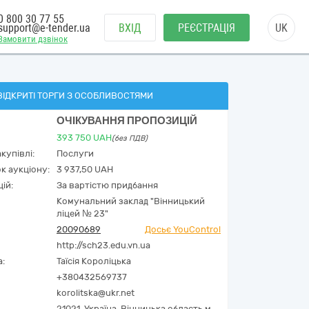
0 800 30 77 55
support@e-tender.ua
ВХІД
РЕЄСТРАЦІЯ
UK
Замовити дзвінок
ВІДКРИТІ ТОРГИ З ОСОБЛИВОСТЯМИ
ОЧІКУВАННЯ ПРОПОЗИЦІЙ
393 750
UAH
(без ПДВ)
купівлі:
Послуги
к аукціону:
3 937,50 UAH
ій:
За вартістю придбання
Комунальний заклад "Вінницький
ліцей № 23"
20090689
Досьє YouControl
http://sch23.edu.vn.ua
а:
Таїсія Короліцька
+380432569737
korolitska@ukr.net
21021,
Україна
,
Вінницька область,
м.