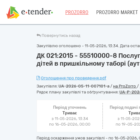
PROZORRO
PROZORRO MARKET
Повернутись назад
Закупівлю оголошено - 11-05-2026, 13:34. Дата остан
ДК 021:2015 - 55510000-8 Послуг
дітей в пришкільному таборі (аут
Оголошення про проведення.pdf
Закупівля:
UA-2026-05-11-007101-a
/
на ProZorro
/
Рядок плану закупівлі та обґрунтування:
UA-P-202
Період уточнень
Період подачі
Триває
Трив
з 11-05-2026, 13:34
з 11-05-202
по 16-05-2026, 00:00
по 19-05-202
Період оскарження умов закупівлі - по
16-05-2026, 