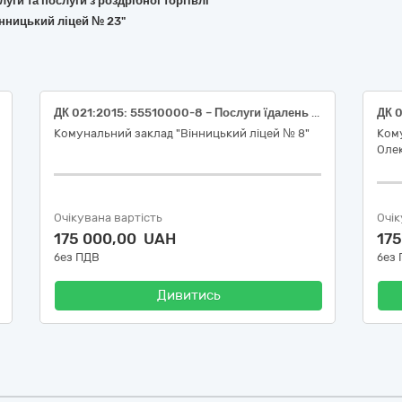
слуги та послуги з роздрібної торгівлі
інницький ліцей № 23"
ДК 021:2015: 55510000-8 – Послуги їдалень (Послуги їдалень дітей в пришкільному таборі (аутсорсинг))
Комунальний заклад "Вінницький ліцей № 8"
Кому
Оле
Очікувана вартість
Очік
175 000,00 UAH
17
без ПДВ
без
Дивитись