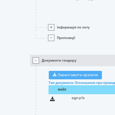
+
Інформація по лоту
-
Пропозиції
-
Документи тендеру
Завантажити архівом
Тип документа: Оголошення про провед
ФАЙЛ
sign.p7s