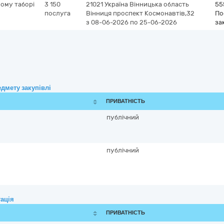
ному таборі
3 150
21021
Україна
Вінницька область
55
послуга
Вінниця
проспект Космонавтів,32
По
з 08-06-2026
по 25-06-2026
за
дмету закупівлі
ПРИВАТНІСТЬ
публічний
публічний
ація
ПРИВАТНІСТЬ