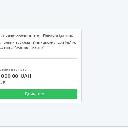
ДК 021:2015: 55510000-8 – Послуги їдалень (Послуги їдалень дітей в пришкільному таборі (аутсорсинг))
нальний заклад "Вінницький ліцей №7 ім.
ксандра Сухомовського"
увана вартість
5 000,00 UAH
 ПДВ
Дивитись