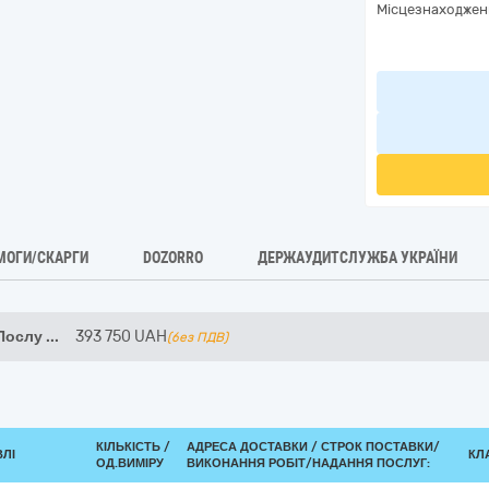
Місцезнаходжен
МОГИ/СКАРГИ
DOZORRO
ДЕРЖАУДИТСЛУЖБА УКРАЇНИ
 Послу
...
393 750
UAH
(без ПДВ)
КІЛЬКІСТЬ /
АДРЕСА ДОСТАВКИ /
СТРОК ПОСТАВКИ/
ВЛІ
КЛА
ОД.ВИМІРУ
ВИКОНАННЯ РОБІТ/НАДАННЯ ПОСЛУГ: