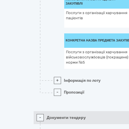
ЗАКУПІВЛІ
Послуги з організації харчування
пацієнтів
КОНКРЕТНА НАЗВА ПРЕДМЕТА ЗАКУПІ
Послуги з організації харчування
військовослужбовців (покращене) 
норми №5
+
Інформація по лоту
-
Пропозиції
-
Документи тендеру