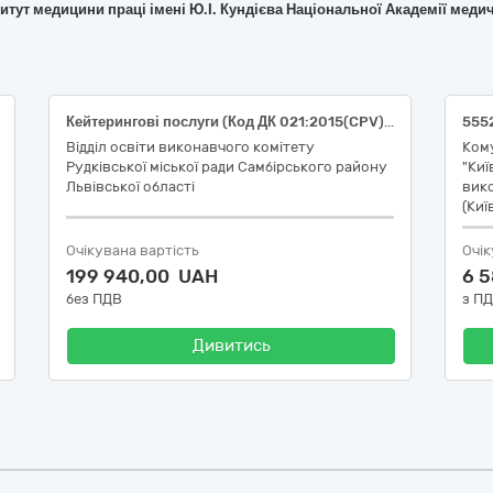
титут медицини праці імені Ю.І. Кундієва Національної Академії меди
Кейтерингові послуги (Код ДК 021:2015(CPV): 55520000-1-Кейтерингові послуги)
555
Відділ освіти виконавчого комітету
Ком
Рудківської міської ради Самбірського району
"Киї
Львівської області
вико
(Киї
Очікувана вартість
Очік
199 940,00 UAH
6 
без ПДВ
з П
Дивитись