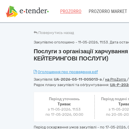
PROZORRO
PROZORRO MARKET
Повернутись назад
Закупівлю оголошено - 11-05-2026, 11:53. Дата останн
Послуги з організації харчуванн
КЕЙТЕРИНГОВІ ПОСЛУГИ)
Оголошення про проведення.pdf
Закупівля:
UA-2026-05-11-005013-a
/
на ProZorro
Рядок плану закупівлі та обґрунтування:
UA-P-202
Період уточнень
Період подачі
Триває
Трив
з 11-05-2026, 11:53
з 11-05-202
по 17-05-2026, 00:00
по 20-05-202
Період оскарження умов закупівлі - по
17-05-2026, 