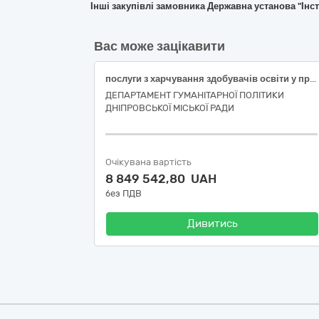
Інші закупівлі замовника Державна установа "Інс
Вас може зацікавити
послуги з харчування здобувачів освіти у пристосованих дитячих таборах відпочинку з денним перебуванням на базі підпорядкованих закладів освіти м. Дніпра
ДЕПАРТАМЕНТ ГУМАНІТАРНОЇ ПОЛІТИКИ
ДНІПРОВСЬКОЇ МІСЬКОЇ РАДИ
Очікувана вартість
8 849 542,80 UAH
без ПДВ
Дивитись