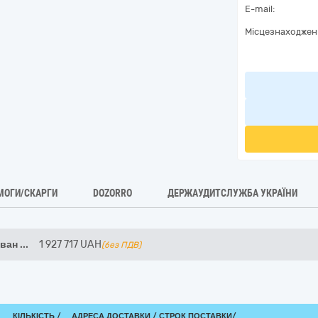
E-mail:
Місцезнаходжен
МОГИ/СКАРГИ
DOZORRO
ДЕРЖАУДИТСЛУЖБА УКРАЇНИ
уван
...
1 927 717
UAH
(без ПДВ)
КІЛЬКІСТЬ /
АДРЕСА ДОСТАВКИ /
СТРОК ПОСТАВКИ/