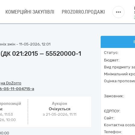
КОМЕРЦІЙНІ ЗАКУПІВЛІ
PROZORRO.ПРОДАЖІ
іх змін - 11-05-2026, 12:01
я (ДК 021:2015 — 55520000-1
Статус:
Бюджет:
Вид предмету за
Мінімальний кро
Оцінка пропозиц
/
на DoZorro
6-05-11-004715-a
Замовник:
 пропозицій
Аукціон
ає
Очікується
ЄДРПОУ:
6, 11:53
з
21-05-2026, 11:11
Сайт:
6, 10:00
Контактна особ
Телефон:
00:00