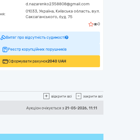
d.nazarenko2358808@gmail.com
01033,
Україна
,
Київська область,
вул.
ня:
Саксаганського, буд. 75
0
Витяг про відсутність судимості
Реєстр корупційних порушників
Сформувати рахунок
2040 UAH
+
-
відкрити всі
закрити всі
Аукціон
очікується
з
21-05-2026, 11:11