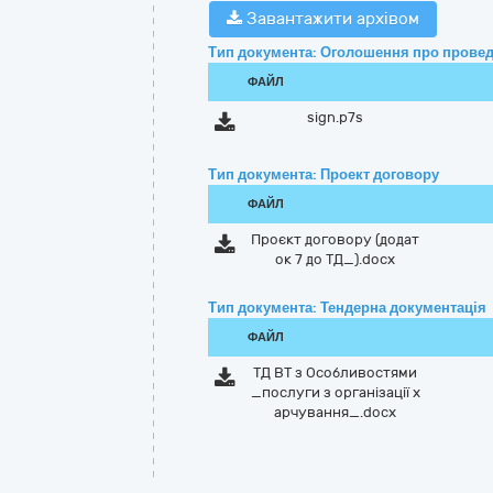
Завантажити архівом
Тип документа: Оголошення про провед
ФАЙЛ
sign.p7s
Тип документа: Проект договору
ФАЙЛ
Проєкт договору (додат
ок 7 до ТД_).docx
Тип документа: Тендерна документація
ФАЙЛ
ТД ВТ з Особливостями
_послуги з організації х
арчування_.docx