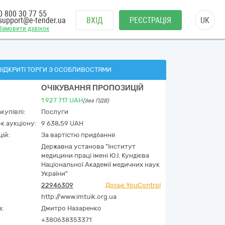
0 800 30 77 55
support@e-tender.ua
ВХІД
РЕЄСТРАЦІЯ
UK
Замовити дзвінок
ВІДКРИТІ ТОРГИ З ОСОБЛИВОСТЯМИ
ОЧІКУВАННЯ ПРОПОЗИЦІЙ
1 927 717
UAH
(без ПДВ)
купівлі:
Послуги
к аукціону:
9 638,59 UAH
ій:
За вартістю придбання
Державна установа "Інститут
медицини праці імені Ю.І. Кундієва
Національної Академії медичних наук
України"
22946309
Досьє YouControl
http://www.imtuik.org.ua
а:
Дмитро Назаренко
+380638353371