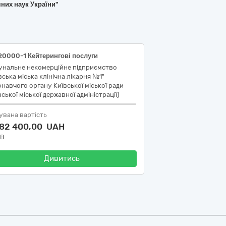
чних наук України"
20000-1 Кейтерингові послуги
унальне некомерційне підприємство
вська міська клінічна лікарня №1"
навчого органу Київської міської ради
вської міської державної адміністрації)
увана вартість
582 400,00 UAH
ДВ
Дивитись