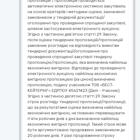
пропозицій / пропозицій проводиться
автоматично електронною системою закупівель
на основі критеріїв і методики оцінки, зазначеної
замовником у тендерній документації/
оголошенні про проведення спрощеної закупівлі,
шляхом застосування електронного аукціону.
Згідно з частиною дев’ятою статті 29 Закону,
після оцінки тендерних пропозицій/пропозицій
замовник розглядає на відповідність вимогам
тендерної документації/оголошення про
проведення спрощеної закупівлі тендерну
пропозицію/пропозицію, яка визначена найбільш
економічно вигідною. Відповідно до проведеного
електронного аукціону найбільш економічно
вигідною пропозицією (за ціною) визначено
пропозицію, подану учасником ТОВ «БЕСТ-
КЕЙТЕРІНГ» ЄДРПОУ 45621423 (Далі - Учасник).
Згідно з частиною десятою статті 29 Закону
строк розгляду тендерної пропозиції/пропозиції,
що за результатами оцінки визначена найбільш
економічно вигідною, не повинен перевищувати
п’яти робочих днів з дня визначення найбільш
економічно вигідної пропозиції. Такий строк може
бути аргументовано продовжено замовником до
20 робочих днів. У разі продовження строку