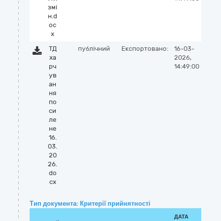
змі
н.d
oc
x
ТД
публічний
Експортовано:
16-03-
ха
2026,
рч
14:49:00
ув
ан
ня
по
си
ле
не
16.
03.
20
26.
do
cx
Тип документа: Критерії прийнятності
ДАТА