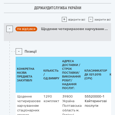
ДЕРЖАУДИТСЛУЖБА УКРАЇНИ
+
-
відкрити всі
закрити всі
-
Щоденне чотириразове харчуванн
...
Не відбувся
-
Позиції
АДРЕСА
ДОСТАВКИ /
КОНКРЕТНА
СТРОК
КІЛЬКІСТЬ
КЛАСИФІКАТОР
НАЗВА
ПОСТАВКИ/
/
ДК 021:2015
КЛ
ПРЕДМЕТА
ВИКОНАННЯ
ОД.ВИМІРУ
(CPV)
ЗАКУПІВЛІ
РОБІТ/
НАДАННЯ
ПОСЛУГ:
Щоденне
1 290
39800
55520000-1
чотириразове
комплект
Україна
Кейтерингові
харчуванням
Полтавська
послуги
стаціонарних
область
м.
хворих
Горішні