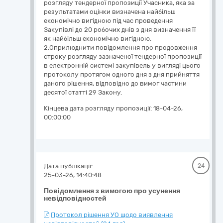
розгляду тендерної пропозиції Учасника, яка за
результатами оцінки визначена найбільш
економічно вигідною під час проведення
Закупівлі до 20 робочих днів з дня визначення її
як найбільш економічно вигідною.
2.Оприлюднити повідомлення про продовження
строку розгляду зазначеної тендерної пропозиції
в електронній системі закупівель у вигляді цього
протоколу протягом одного дня з дня прийняття
даного рішення, відповідно до вимог частини
десятої статті 29 Закону.
Кінцева дата розгляду пропозиції:
18-04-26,
00:00:00
Дата публікації:
24
25-03-26, 14:40:48
Повідомлення з вимогою про усунення
невідповідностей
Протокол рішення УО щодо виявлення