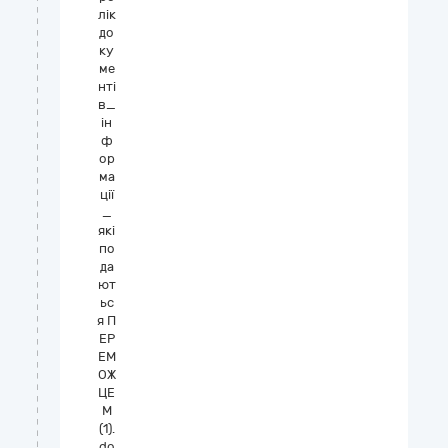
лік
до
ку
ме
нті
в_
ін
ф
ор
ма
ції
_
які
по
да
ют
ьс
я П
ЕР
ЕМ
ОЖ
ЦЕ
М
(1).
do