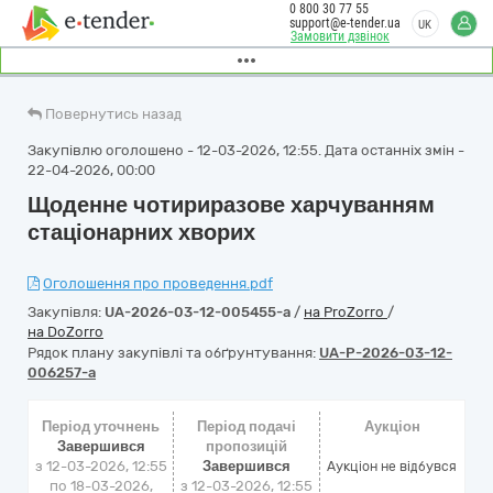
0 800 30 77 55
support@e-tender.ua
UK
Замовити дзвінок
Повернутись назад
Закупівлю оголошено - 12-03-2026, 12:55. Дата останніх змін -
22-04-2026, 00:00
Щоденне чотириразове харчуванням
стаціонарних хворих
Оголошення про проведення.pdf
Закупівля:
UA-2026-03-12-005455-a
/
на ProZorro
/
на DoZorro
Рядок плану закупівлі та обґрунтування:
UA-P-2026-03-12-
006257-a
Період уточнень
Період подачі
Аукціон
Завершився
пропозицій
з 12-03-2026, 12:55
Завершився
Аукціон не відбувся
по 18-03-2026,
з 12-03-2026, 12:55