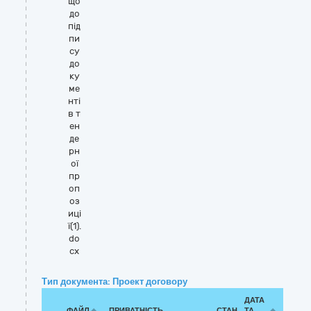
що
до
під
пи
су
до
ку
ме
нті
в т
ен
де
рн
ої
пр
оп
оз
иці
ї(1).
do
cx
Тип документа: Проект договору
ДАТА
ФАЙЛ
ПРИВАТНІСТЬ
СТАН
ТА