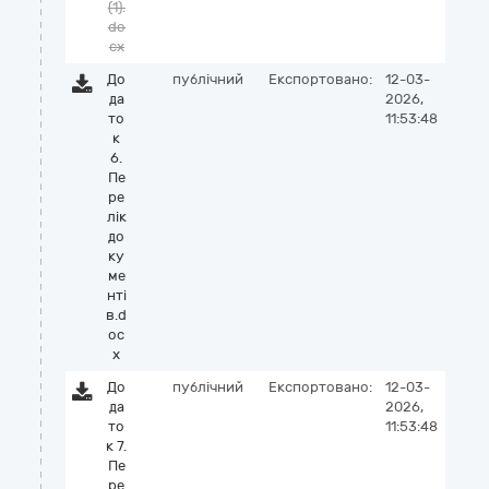
(1).
do
cx
До
публічний
Експортовано:
12-03-
да
2026,
то
11:53:48
к
6.
Пе
ре
лік
до
ку
ме
нті
в.d
oc
x
До
публічний
Експортовано:
12-03-
да
2026,
то
11:53:48
к 7.
Пе
ре