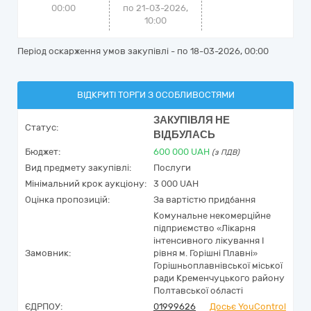
00:00
по 21-03-2026,
10:00
Період оскарження умов закупівлі - по
18-03-2026, 00:00
ВІДКРИТІ ТОРГИ З ОСОБЛИВОСТЯМИ
ЗАКУПІВЛЯ НЕ
Статус:
ВІДБУЛАСЬ
Бюджет:
600 000
UAH
(з ПДВ)
Вид предмету закупівлі:
Послуги
Мінімальний крок аукціону:
3 000 UAH
Оцінка пропозицій:
За вартістю придбання
Комунальне некомерційне
підприємство «Лікарня
інтенсивного лікування І
Замовник:
рівня м. Горішні Плавні»
Горішньоплавнівської міської
ради Кременчуцького району
Полтавської області
ЄДРПОУ:
01999626
Досьє YouControl