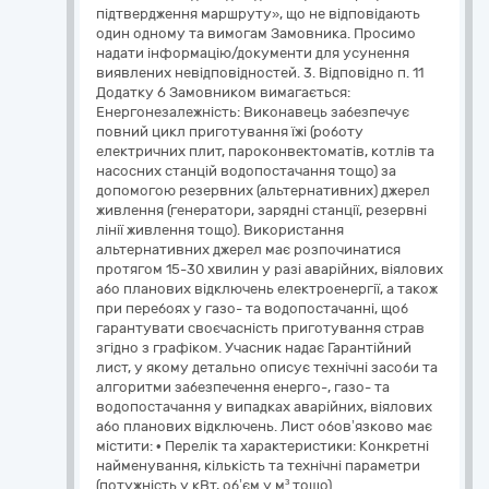
підтвердження маршруту», що не відповідають
один одному та вимогам Замовника. Просимо
надати інформацію/документи для усунення
виявлених невідповідностей. 3. Відповідно п. 11
Додатку 6 Замовником вимагається:
Енергонезалежність: Виконавець забезпечує
повний цикл приготування їжі (роботу
електричних плит, пароконвектоматів, котлів та
насосних станцій водопостачання тощо) за
допомогою резервних (альтернативних) джерел
живлення (генератори, зарядні станції, резервні
лінії живлення тощо). Використання
альтернативних джерел має розпочинатися
протягом 15-30 хвилин у разі аварійних, віялових
або планових відключень електроенергії, а також
при перебоях у газо- та водопостачанні, щоб
гарантувати своєчасність приготування страв
згідно з графіком. Учасник надає Гарантійний
лист, у якому детально описує технічні засоби та
алгоритми забезпечення енерго-, газо- та
водопостачання у випадках аварійних, віялових
або планових відключень. Лист обов’язково має
містити: • Перелік та характеристики: Конкретні
найменування, кількість та технічні параметри
(потужність у кВт, об’єм у м³ тощо)