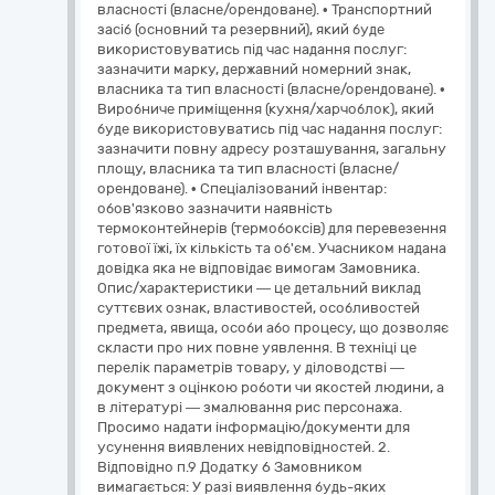
власності (власне/орендоване). • Транспортний
засіб (основний та резервний), який буде
використовуватись під час надання послуг:
зазначити марку, державний номерний знак,
власника та тип власності (власне/орендоване). •
Виробниче приміщення (кухня/харчоблок), який
буде використовуватись під час надання послуг:
зазначити повну адресу розташування, загальну
площу, власника та тип власності (власне/
орендоване). • Спеціалізований інвентар:
обов'язково зазначити наявність
термоконтейнерів (термобоксів) для перевезення
готової їжі, їх кількість та об'єм. Учасником надана
довідка яка не відповідає вимогам Замовника.
Опис/характеристики — це детальний виклад
суттєвих ознак, властивостей, особливостей
предмета, явища, особи або процесу, що дозволяє
скласти про них повне уявлення. В техніці це
перелік параметрів товару, у діловодстві —
документ з оцінкою роботи чи якостей людини, а
в літературі — змалювання рис персонажа.
Просимо надати інформацію/документи для
усунення виявлених невідповідностей. 2.
Відповідно п.9 Додатку 6 Замовником
вимагається: У разі виявлення будь-яких