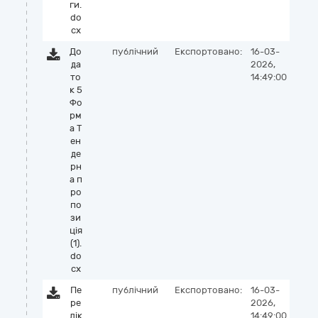
ги.
do
cx
До
публічний
Експортовано:
16-03-
да
2026,
то
14:49:00
к 5
Фо
рм
а Т
ен
де
рн
а п
ро
по
зи
ція
(1).
do
cx
Пе
публічний
Експортовано:
16-03-
ре
2026,
лік
14:49:00