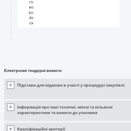
го
во
ру.
do
cx
Електронні тендерні вимоги
+
Підстави для відмови в участі у процедурі закупівлі
+
Інформація про інші технічні, якісні та кількісні
характеристики та вимоги до учасника
+
Кваліфікаційні критерії