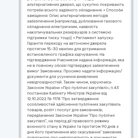
альтернативних джерел, що сукупно покривають
потреби всього задіяного обладнання. • Способи
заміщення: Опис альтернативних методів
забезпечення (наприклад, дублювання газового
обладнання електричним, наявність
накопичувальних резервуарів з системою
підтримки тиску тощо). • Регламент запуску:
Гарантія переходу на автономні джерела
протягом 15–30 хвилин для дотримання
встановленого графіка харчування. На
підтвердження Учасником надана інформація, яка
не в повному обсязі підтверджує забезпечення
вимог Замовника. Просимо надати інформацію/
документи для усунення виявлених
невідповідностей. Таким чином, керуючись
Законом України «Про публічні закупівлі», п.43
постанови Кабінету Міністрів України від
12.10.2022 № 1178 “Про затвердження
особливостей здійснення публічних закупівель
товарів, робіт і послуг для замовників,
передбачених Законом України “Про публічні
закупівлі”, на період дії правового режиму
воєнного стану в Україні та протягом 90 днів з
дня його припинення або скасування” замовник
повідомляє про невідповідність в документах