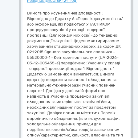
невідповідностей (24 год)
Вимога про усунення невідповідності :
Відповідно до Додатку 6 «Перелік документів та/
або інформації, які подаються УЧАСНИКОМ
процедури закупівлі у складі тендерної
пропозиції (для юридичних осіб)» до тендерної
документації закупівлі Щоденне чотириразове
харчуванням стаціонарних хворих, за кодом ДК
021:2015 Єдиного закупівельного словника -
55520000-1 - Кейтерингові послуги (UA-2026-
03-12-005455-a) передбачено: Учасник у складі
тендерної пропозиції подає: 1. Відповідно п. 1
Додатку 6 Замовником вимагається: Вимога
щодо підтвердження наявності обладнання та
матеріально-технічної бази Учасник повинен
надати: 1. Довідка у довільній формі про
наявність в Учасника процедури закупівлі
обладнання та матеріально-технічної бази,
необхідних для надання послуг за предметом
закупівлі. Довідка повинна містити: • Перелік
виробничого обладнання: (плити, духові шафи,
холодильне обладнання, прилади для
подрібнення овочів/м’яса тощо) із зазначенням
опису/характеристик, кількості, власника та тип