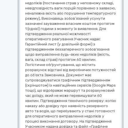
недоліків (постачання страв у неповному складі,
невідповідність ваги порцій порівняно з заявкою,
неналежна якість або порушення температурного
режиму), Виконавець зобов’язаний усунути
зазначені зауваження власним коштом протягом
1 (однієї) години з моменту їх виявлення. Для
підтвердження реальної можливості
оперативного реагування Учасник надає:
Гарантійний лист (у довільній формі) з
підтвердженням беззаперечного зобов'язання
щодо виправлення будь-яких недоліків (якість,
вага, склад страв) протягом 60 хвилин.
Логістичне обґрунтування, що містить
розрахунок відстані від виробничих потужностей
до об'єкта Замовника. Документ має
супроводжуватися графічним підтвердженням
(скріншотом) із навігаційних сервісів (Google Maps
тощо), що відображає маршрут та розрахунковий
час доїзду, який не може перевищувати 60
хвилин. Підтвердження технічного резерву: копію
наказу або довідку про наявність резервного
авто та водія, що перебувають у стані готовності
для оперативного виправлення недоліків у
процесі виконання договору. На підтвердження
Учасником надана довідка та файл «Графічне