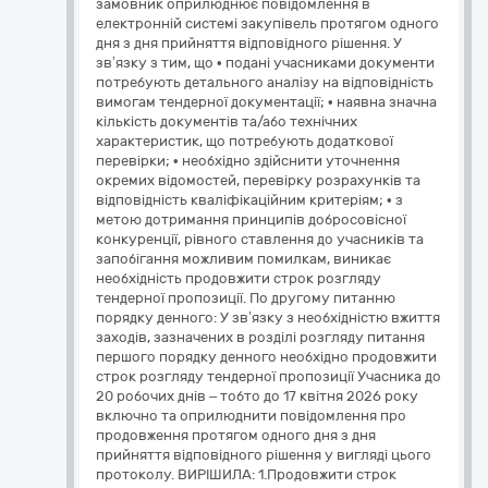
замовник оприлюднює повідомлення в
електронній системі закупівель протягом одного
дня з дня прийняття відповідного рішення. У
зв’язку з тим, що • подані учасниками документи
потребують детального аналізу на відповідність
вимогам тендерної документації; • наявна значна
кількість документів та/або технічних
характеристик, що потребують додаткової
перевірки; • необхідно здійснити уточнення
окремих відомостей, перевірку розрахунків та
відповідність кваліфікаційним критеріям; • з
метою дотримання принципів добросовісної
конкуренції, рівного ставлення до учасників та
запобігання можливим помилкам, виникає
необхідність продовжити строк розгляду
тендерної пропозиції. По другому питанню
порядку денного: У зв’язку з необхідністю вжиття
заходів, зазначених в розділі розгляду питання
першого порядку денного необхідно продовжити
строк розгляду тендерної пропозиції Учасника до
20 робочих днів – тобто до 17 квітня 2026 року
включно та оприлюднити повідомлення про
продовження протягом одного дня з дня
прийняття відповідного рішення у вигляді цього
протоколу. ВИРІШИЛА: 1.Продовжити строк