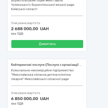
Бориспільський ліцей імені Павла
Чубинського Бориспільської міської ради
Київської області
Очікувана вартість
2 688 000,00 UAH
без ПДВ
Дивитись
Кейтерингові послуги (Послуги з організації харчування у КНП «Миколаївська обласна дитяча клінічна лікарня» Миколаївської обласної ради)
Комунальне некомерційне підприємство
"Миколаївська обласна дитяча клінічна
лікарня" Миколаївської обласної ради
Очікувана вартість
6 850 000,00 UAH
без ПДВ