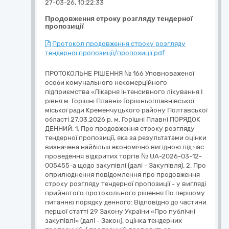
27-03-26, 10:22:33
Продовження строку розгляду тендерної
пропозиції
Протокол продовження строку розгляду
тендерної пропозиції/пропозиції.pdf
ПРОТОКОЛЬНЕ РІШЕННЯ № 166 Уповноваженої
особи комунального некомерційного
підприємства «Лікарня інтенсивного лікування І
рівня м. Горішні Плавні» Горішньоплавнівської
міської ради Кременчуцького району Полтавської
області 27.03.2026 р. м. Горішні Плавні ПОРЯДОК
ДЕННИЙ: 1. Про продовження строку розгляду
тендерної пропозиції, яка за результатами оцінки
визначена найбільш економічно вигідною під час
проведення відкритих торгів № UA-2026-03-12-
005455-a щодо закупівлі (далі - Закупівля). 2. Про
оприлюднення повідомлення про продовження
строку розгляду тендерної пропозиції - у вигляді
прийнятого протокольного рішення По першому
питанню порядку денного: Відповідно до частини
першої статті 29 Закону України «Про публічні
закупівлі» (далі - Закон), оцінка тендерних