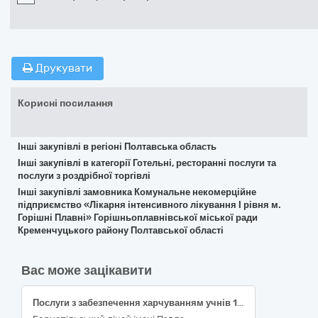
Друкувати
Корисні посилання
Інші закупівлі в регіоні Полтавська область
Інші закупівлі в категорії Готельні, ресторанні послуги та
послуги з роздрібної торгівлі
Інші закупівлі замовника Комунальне некомерційне
підприємство «Лікарня інтенсивного лікування І рівня м.
Горішні Плавні» Горішньоплавнівської міської ради
Кременчуцького району Полтавської області
Вас може зацікавити
Послуги з забезпечення харчуванням учнів 1-4 та 5-9 класів (кейтеринг) Бориспільського ліцею ім. П.Чубинського