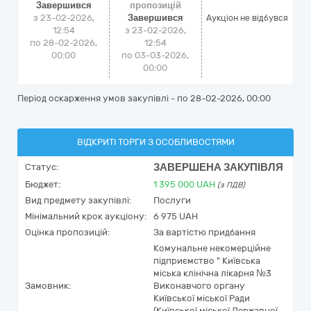
Завершився
пропозицій
з 23-02-2026,
Завершився
Аукціон не відбувся
12:54
з 23-02-2026,
по 28-02-2026,
12:54
00:00
по 03-03-2026,
00:00
Період оскарження умов закупівлі - по
28-02-2026, 00:00
ВІДКРИТІ ТОРГИ З ОСОБЛИВОСТЯМИ
ЗАВЕРШЕНА ЗАКУПІВЛЯ
Статус:
Бюджет:
1 395 000
UAH
(з ПДВ)
Вид предмету закупівлі:
Послуги
Мінімальний крок аукціону:
6 975 UAH
Оцінка пропозицій:
За вартістю придбання
Комунальне некомерційне
підприємство " Київська
міська клінічна лікарня №3
Замовник:
Виконавчого органу
Київської міської Ради
(Київської міської Державної