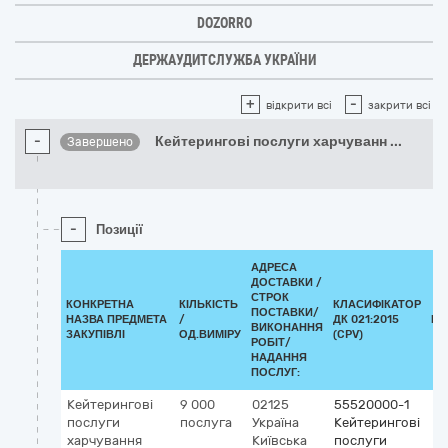
DOZORRO
ДЕРЖАУДИТСЛУЖБА УКРАЇНИ
+
-
відкрити всі
закрити всі
-
Кейтерингові послуги харчуванн
...
Завершено
-
Позиції
АДРЕСА
ДОСТАВКИ /
СТРОК
КОНКРЕТНА
КІЛЬКІСТЬ
КЛАСИФІКАТОР
ПОСТАВКИ/
НАЗВА ПРЕДМЕТА
/
ДК 021:2015
КЛ
ВИКОНАННЯ
ЗАКУПІВЛІ
ОД.ВИМІРУ
(CPV)
РОБІТ/
НАДАННЯ
ПОСЛУГ:
Кейтерингові
9 000
02125
55520000-1
послуги
послуга
Україна
Кейтерингові
харчування
Київська
послуги