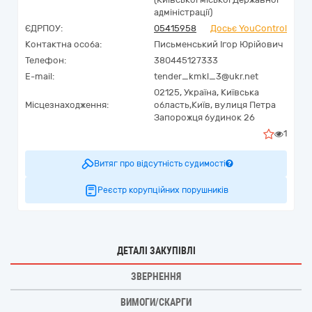
адміністрації)
ЄДРПОУ:
05415958
Досьє YouControl
Контактна особа:
Письменський Ігор Юрійович
Телефон:
380445127333
E-mail:
tender_kmkl_3@ukr.net
02125,
Україна
,
Київська
Місцезнаходження:
область,
Київ,
вулиця Петра
Запорожця будинок 26
1
Витяг про відсутність судимості
Реєстр корупційних порушників
ДЕТАЛІ ЗАКУПІВЛІ
ЗВЕРНЕННЯ
ВИМОГИ/СКАРГИ