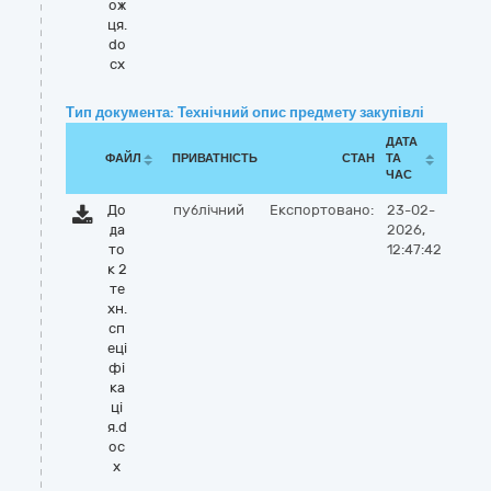
ож
ця.
do
cx
Тип документа: Технічний опис предмету закупівлі
ДАТА
ФАЙЛ
ПРИВАТНІСТЬ
СТАН
ТА
ЧАС
До
публічний
Експортовано:
23-02-
да
2026,
то
12:47:42
к 2
те
хн.
сп
еці
фі
ка
ці
я.d
oc
x