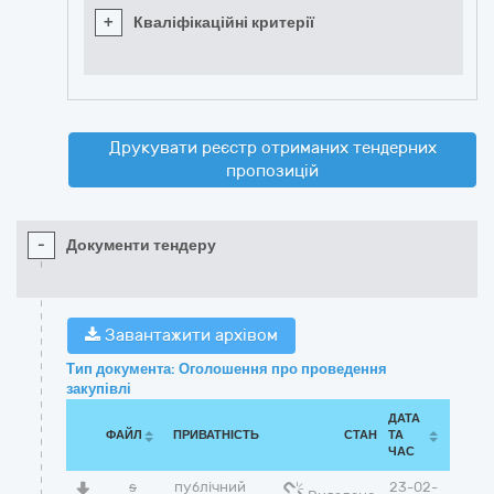
+
Кваліфікаційні критерії
Друкувати реєстр отриманих тендерних
пропозицій
-
Документи тендеру
Завантажити архівом
Тип документа: Оголошення про проведення
закупівлі
ДАТА
ФАЙЛ
ПРИВАТНІСТЬ
СТАН
ТА
ЧАС
s
публічний
23-02-