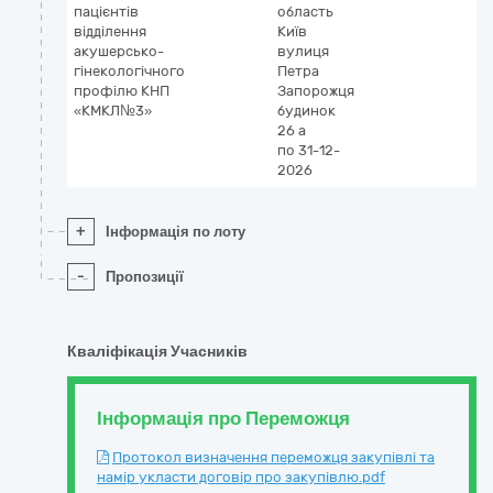
пацієнтів
область
відділення
Київ
акушерсько-
вулиця
гінекологічного
Петра
профілю КНП
Запорожця
«КМКЛ№3»
будинок
26 а
по 31-12-
2026
+
Інформація по лоту
-
Пропозиції
Кваліфікація Учасників
Інформація про Переможця
Протокол визначення переможця закупівлі та
намір укласти договір про закупівлю.pdf