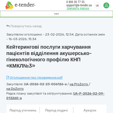
0 800 30 77 55
support@e-tender.ua
UK
Замовити дзвінок
Повернутись назад
Закупівлю оголошено - 23-02-2026, 12:54. Дата останніх змін
- 16-03-2026, 15:34
Кейтерингові послуги харчування
пацієнтів відділення акушерсько-
гінекологічного профілю КНП
«КМКЛ№3»
Оголошення про проведення.pdf
Закупівля:
UA-2026-02-23-006126-a
/
на ProZorro
/
на DoZorro
Рядок плану закупівлі та обґрунтування:
UA-P-2026-02-09-
013260-a
Період уточнень
Період подачі
Аукціон