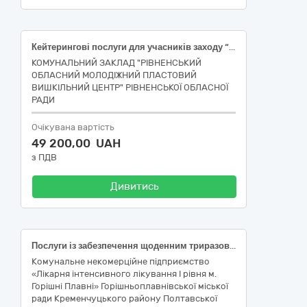
Кейтерингові послуги для учасників заходу “Окружний новацький табір для дітей 7-11 років "Світ стихій"”
КОМУНАЛЬНИЙ ЗАКЛАД "РІВНЕНСЬКИЙ
ОБЛАСНИЙ МОЛОДІЖНИЙ ПЛАСТОВИЙ
ВИШКІЛЬНИЙ ЦЕНТР" РІВНЕНСЬКОЇ ОБЛАСНОЇ
РАДИ
Очікувана вартість
49 200,00 UAH
з ПДВ
Дивитись
Послуги із забезпечення щоденним триразовим харчуванням стаціонарних хворих
Комунальне некомерційне підприємство
«Лікарня інтенсивного лікування І рівня м.
Горішні Плавні» Горішньоплавнівської міської
ради Кременчуцького району Полтавської