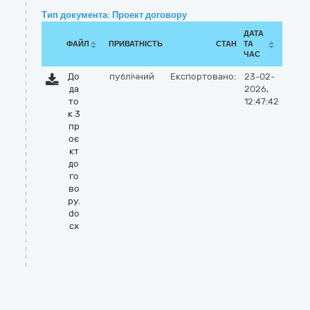
Тип документа: Проект договору
ДАТА
ФАЙЛ
ПРИВАТНІСТЬ
СТАН
ТА
ЧАС
До
публічний
Експортовано:
23-02-
да
2026,
то
12:47:42
к 3
пр
оє
кт
до
го
во
ру.
do
cx