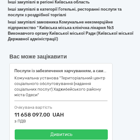
Інші закупівлі в регіоні Київська область
Інші закупівлі в категорії Готельні, ресторанні послуги та
послуги з роздрібної торгівлі
Інші закупівлі замовника Комунальне некомерційне
підприємство " Київська міська клінічна лікарня №3
Виконавчого органу Київської міської Ради (Київської міської
Державної адміністрації)
Вас може зацікавити
Послуги із забезпечення харчуванням, а саме: натуральна допомога у вигляді харчування для вразливих верств населення, які отримують соціальні послуги в КУ «ТЦ СО ХАДЖИБЕЙСЬКОГО району міста Одеси»
Комунальна установа "Територіальний центр
соціального обслуговування (надання
соціальних послуг) Хаджибейського району
міста Одеси"
Очікувана вартість
11 658 097,00 UAH
з ПДВ
Дивитись