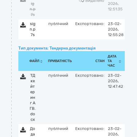
Видалено
ig
2026,
n.p
12:51:35
7s
sig
публічний
Експортовано:
23-02-
n.p
2026,
7s
12:55:28
Тип документа: Тендерна документація
ДАТА
ФАЙЛ
ПРИВАТНІСТЬ
СТАН
ТА
ЧАС
ТД
публічний
Експортовано:
23-02-
ке
2026,
йт
12:47:42
ер
ин
г А
ГВ.
do
cx
До
публічний
Експортовано:
23-02-
да
2026,