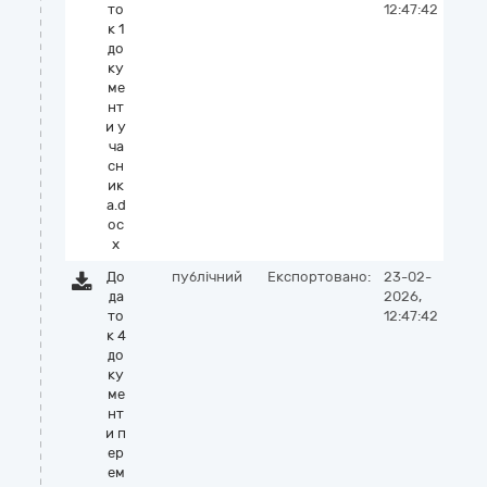
то
12:47:42
к 1
до
ку
ме
нт
и у
ча
сн
ик
а.d
oc
x
До
публічний
Експортовано:
23-02-
да
2026,
то
12:47:42
к 4
до
ку
ме
нт
и п
ер
ем