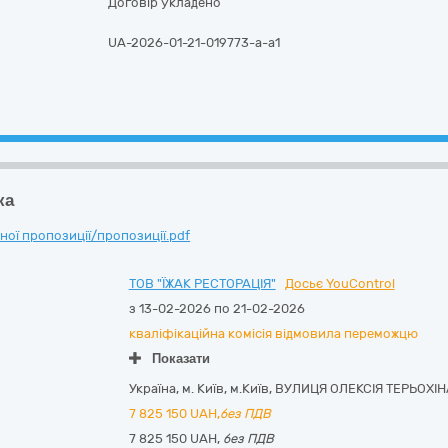
Договір укладено
UA-2026-01-21-019773-a-a1
ка
ої пропозиції/пропозиції.pdf
ТОВ "ЇЖАК РЕСТОРАЦІЯ"
Досьє YouControl
з 13-02-2026 по 21-02-2026
кваліфікаційна комісія відмовила переможцю
Показати
Україна
,
м. Київ
,
м.Київ,
ВУЛИЦЯ ОЛЕКСІЯ ТЕРЬОХІНА
7 825 150
UAH,
без ПДВ
7 825 150 UAH,
без ПДВ