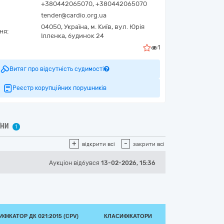
+380442065070, +380442065070
tender@cardio.org.ua
04050,
Україна
,
м. Київ,
вул. Юрія
ня:
Іллєнка, будинок 24
1
Витяг про відсутність судимості
Реєстр корупційних порушників
ЇНИ
1
+
-
відкрити всі
закрити всі
Аукціон відбувся
13-02-2026, 15:36
ФІКАТОР ДК 021:2015 (CPV)
КЛАСИФІКАТОРИ