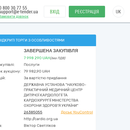
0 800 30 77 55
support@e-tender.ua
ВХІД
РЕЄСТРАЦІЯ
UK
Замовити дзвінок
ВІДКРИТІ ТОРГИ З ОСОБЛИВОСТЯМИ
ЗАВЕРШЕНА ЗАКУПІВЛЯ
7 998 290
UAH
(без ПДВ)
купівлі:
Послуги
к аукціону:
79 982,90 UAH
ій:
За вартістю придбання
ДЕРЖАВНА УСТАНОВА "НАУКОВО-
ПРАКТИЧНИЙ МЕДИЧНИЙ ЦЕНТР
ДИТЯЧОЇ КАРДІОЛОГІЇ ТА
КАРДІОХІРУРГІЇ МІНІСТЕРСТВА
ОХОРОНИ ЗДОРОВ'Я УКРАЇНИ"
26385055
Досьє YouControl
http://cardio.org.ua
а:
Віктор Светліков