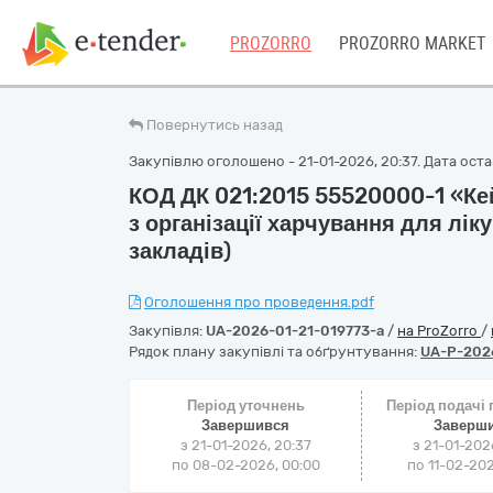
PROZORRO
PROZORRO MARKET
Повернутись назад
Закупівлю оголошено - 21-01-2026, 20:37. Дата остан
КОД ДК 021:2015 55520000-1 «Ке
з організації харчування для лі
закладів)
Оголошення про проведення.pdf
Закупівля:
UA-2026-01-21-019773-a
/
на ProZorro
/
Рядок плану закупівлі та обґрунтування:
UA-P-202
Період уточнень
Період подачі
Завершився
Заверш
з 21-01-2026, 20:37
з 21-01-202
по 08-02-2026, 00:00
по 11-02-202