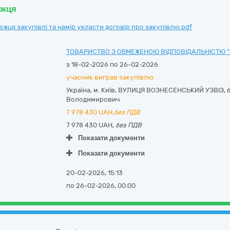
ожця
ця закупівлі та намір укласти договір про закупівлю.pdf
ТОВАРИСТВО З ОБМЕЖЕНОЮ ВІДПОВІДАЛЬНІСТЮ "Х
з 18-02-2026 по 26-02-2026
учасник виграв закупівлю
Україна
,
м. Київ
,
ВУЛИЦЯ ВОЗНЕСЕНСЬКИЙ УЗВІЗ, б
Володимирович
7 978 430
UAH,
без ПДВ
7 978 430 UAH,
без ПДВ
Показати документи
Показати документи
20-02-2026, 15:13
по 26-02-2026, 00:00