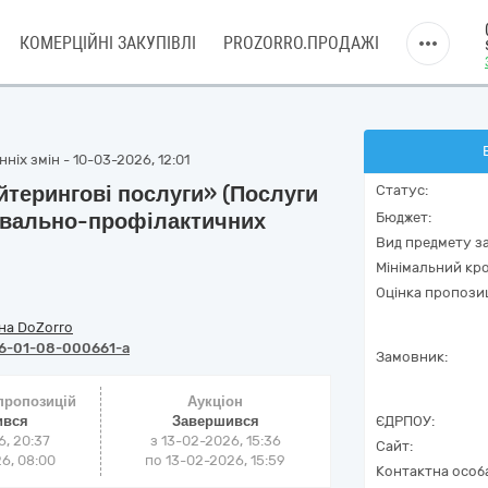
КОМЕРЦІЙНІ ЗАКУПІВЛІ
PROZORRO.ПРОДАЖІ
ніх змін - 10-03-2026, 12:01
йтерингові послуги» (Послуги
Статус:
кувально-профілактичних
Бюджет:
Вид предмету за
Мінімальний кро
Оцінка пропозиц
на DoZorro
6-01-08-000661-a
Замовник:
 пропозицій
Аукціон
ився
Завершився
ЄДРПОУ:
6, 20:37
з
13-02-2026, 15:36
Сайт:
6, 08:00
по
13-02-2026, 15:59
Контактна особ