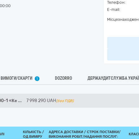
Телефон:
00:00
E-mail:
Місцезнаходжен
ВИМОГИ/СКАРГИ
DOZORRO
ДЕРЖАУДИТСЛУЖБА УКРА
1
00-1 «Ке
...
7 998 290
UAH
(без ПДВ)
КІЛЬКІСТЬ /
АДРЕСА ДОСТАВКИ /
СТРОК ПОСТАВКИ/
ВЛІ
КЛАСИ
ОД.ВИМІРУ
ВИКОНАННЯ РОБІТ/НАДАННЯ ПОСЛУГ: