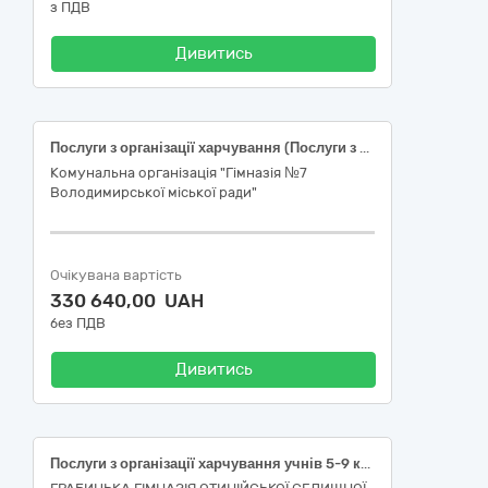
з ПДВ
Дивитись
Послуги з організації харчування (Послуги з організації харчування учнів в загальноосвітньому навчальному закладі)
Комунальна організація "Гімназія №7
Володимирської міської ради"
Очікувана вартість
330 640,00 UAH
без ПДВ
Дивитись
Послуги з організації харчування учнів 5-9 класів пільгових категорій та учнів 1-4 класів на виконання Постанови КМУ №1456 від 20.12.2024 року