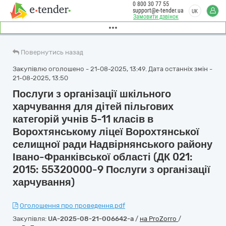
0 800 30 77 55
support@e-tender.ua
UK
Замовити дзвінок
Повернутись назад
Закупівлю оголошено - 21-08-2025, 13:49. Дата останніх змін -
21-08-2025, 13:50
Послуги з організації шкільного
харчування для дітей пільгових
категорій учнів 5-11 класів в
Ворохтянському ліцеї Ворохтянської
селищної ради Надвірнянського району
Івано-Франківської області (ДК 021:
2015: 55320000-9 Послуги з організації
харчування)
Оголошення про проведення.pdf
Закупівля:
UA-2025-08-21-006642-a
/
на ProZorro
/