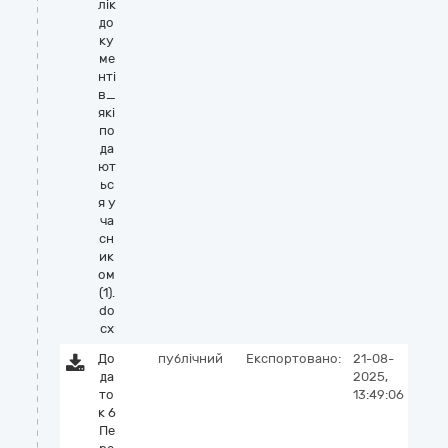
лік
до
ку
ме
нті
в_
які
по
да
ют
ьс
я у
ча
сн
ик
ом
(1).
do
cx
До
публічний
Експортовано:
21-08-
да
2025,
то
13:49:06
к 6
Пе