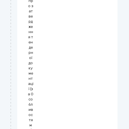
пр
о з
ат
ве
рд
же
нн
я т
ен
де
рн
ої
до
ку
ме
нт
аці
ї (з
а О
со
бл
ив
ос
тя
м