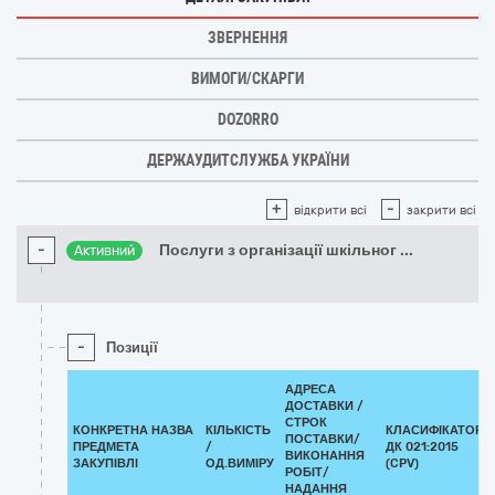
ЗВЕРНЕННЯ
ВИМОГИ/СКАРГИ
DOZORRO
ДЕРЖАУДИТСЛУЖБА УКРАЇНИ
+
-
відкрити всі
закрити всі
-
Послуги з організації шкільног
...
Активний
-
Позиції
АДРЕСА
ДОСТАВКИ /
СТРОК
КОНКРЕТНА НАЗВА
КІЛЬКІСТЬ
КЛАСИФІКАТОР
ПОСТАВКИ/
ПРЕДМЕТА
/
ДК 021:2015
ВИКОНАННЯ
ЗАКУПІВЛІ
ОД.ВИМІРУ
(CPV)
РОБІТ/
НАДАННЯ