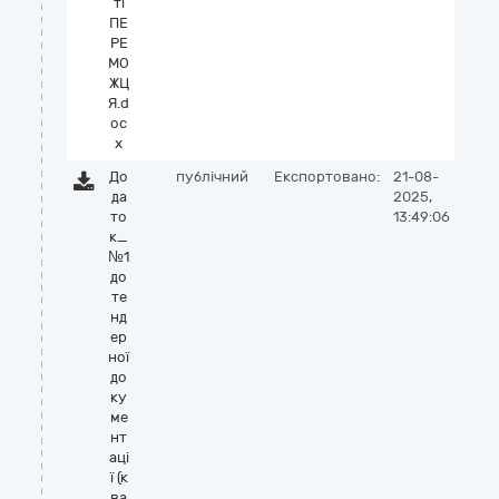
ті
ПЕ
РЕ
МО
ЖЦ
Я.d
oc
x
До
публічний
Експортовано:
21-08-
да
2025,
то
13:49:06
к_
№1
до
те
нд
ер
ної
до
ку
ме
нт
аці
ї (к
ва