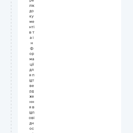
ре
лік
до
ку
ме
нті
в т
а і
н
ф
ор
ма
ції
дл
я п
ідт
ве
рд
же
нн
я в
ідп
ові
дн
ос