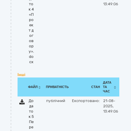
то
13:49:06
к 4
«П
ро
ек
т д
ог
ов
ор
у».
do
cx
Інші
ДАТА
ФАЙЛ
ПРИВАТНІСТЬ
СТАН
ТА
ЧАС
До
публічний
Експортовано:
21-08-
да
2025,
то
13:49:06
к 5
Пе
ре