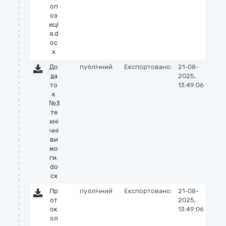
оп
оз
иці
я.d
oc
x
До
публічний
Експортовано:
21-08-
да
2025,
то
13:49:06
к
№3
те
хні
чні
ви
мо
ги.
do
cx
Пр
публічний
Експортовано:
21-08-
от
2025,
ок
13:49:06
ол