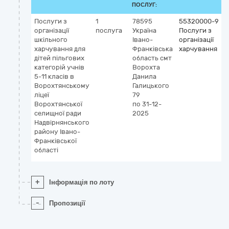
ПОСЛУГ:
Послуги з
1
78595
55320000-9
організації
послуга
Україна
Послуги з
шкільного
Івано-
організації
харчування для
Франківська
харчування
дітей пільгових
область
смт
категорій учнів
Ворохта
5-11 класів в
Данила
Ворохтянському
Галицького
ліцеї
79
Ворохтянської
по 31-12-
селищної ради
2025
Надвірнянського
району Івано-
Франківської
області
+
Інформація по лоту
-
Пропозиції