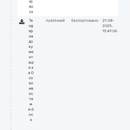
и).
do
cx
Те
публічний
Експортовано:
21-08-
нд
2025,
ер
13:49:06
на
до
ку
ме
нт
аці
я з
а О
со
бл
ив
ос
тя
м
и.d
oc
x