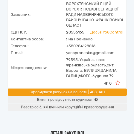
ВОРОХТЯНСЬКИЙ ЛІЦЕЙ
ВОРОХТЯНСЬКОЇ СЕЛИЩНОЇ
Замовник:
РАДИ НАДВІРНЯНСЬКОГО
РАЙОНУ ІВАНО-ФРАНКІВСЬКОЇ
ОБЛАСТІ
ЄДРПОУ:
20556165
Досьє YouControl
Контактна особа:
Яна Проненко
Телефон:
+380984128816
E-mail:
yanapronenko@gmail.com
79595,
Україна
,
Івано-
Франківська область,
смт.
Місцезнаходження:
Ворохта,
ВУЛИЦЯ ДАНИЛА
ГАЛИЦЬКОГО, будинок 79
0
Сформувати рахунок на всі лоти | 408 UAH
Витяг про відсутність судимості
Реєстр осіб, які вчинили корупційні правопорушення
ДЕТАЛІ ЗАКУПІВЛІ