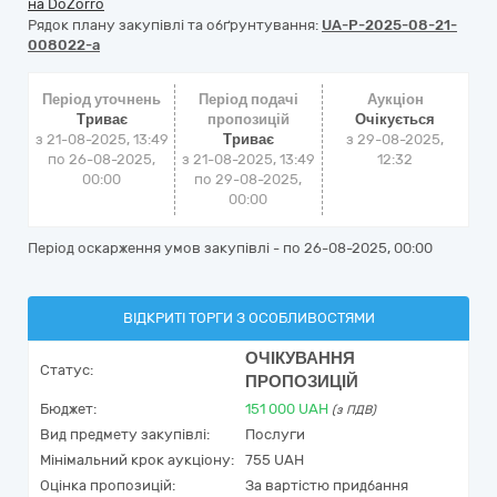
на DoZorro
Рядок плану закупівлі та обґрунтування:
UA-P-2025-08-21-
008022-a
Період уточнень
Період подачі
Аукціон
Триває
пропозицій
Очікується
з 21-08-2025, 13:49
Триває
з
29-08-2025,
по 26-08-2025,
з 21-08-2025, 13:49
12:32
00:00
по 29-08-2025,
00:00
Період оскарження умов закупівлі - по
26-08-2025, 00:00
ВІДКРИТІ ТОРГИ З ОСОБЛИВОСТЯМИ
ОЧІКУВАННЯ
Статус:
ПРОПОЗИЦІЙ
Бюджет:
151 000
UAH
(з ПДВ)
Вид предмету закупівлі:
Послуги
Мінімальний крок аукціону:
755 UAH
Оцінка пропозицій:
За вартістю придбання