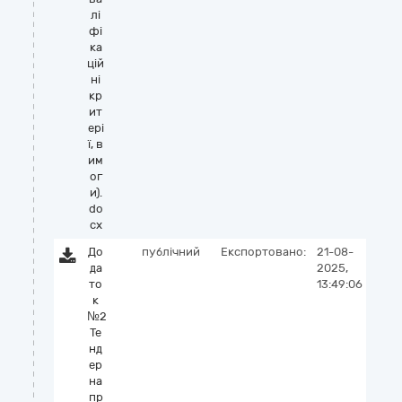
лі
фі
ка
цій
ні
кр
ит
ері
ї, в
им
ог
и).
do
cx
До
публічний
Експортовано:
21-08-
да
2025,
то
13:49:06
к
№2
Те
нд
ер
на
пр