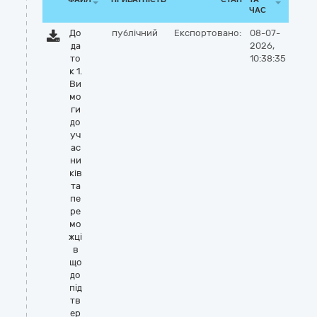
ЧАС
До
публічний
Експортовано:
08-07-
да
2026,
то
10:38:35
к 1.
Ви
мо
ги
до
уч
ас
ни
ків
та
пе
ре
мо
жці
в
що
до
під
тв
ер