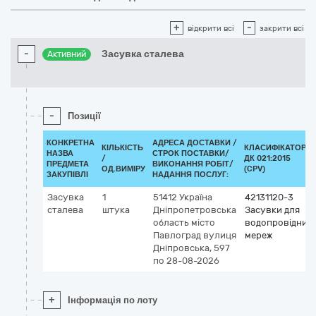
+
-
відкрити всі
закрити всі
-
Засувка сталева
Активний
-
Позиції
КОНКРЕТНА
АДРЕСА ДОСТАВКИ /
КІЛЬКІСТЬ
КЛАСИФІКАТОР
НАЗВА
СТРОК ПОСТАВКИ/
/
ДК 021:2015
ПРЕДМЕТА
ВИКОНАННЯ РОБІТ/
ОД.ВИМІРУ
(CPV)
ЗАКУПІВЛІ
НАДАННЯ ПОСЛУГ:
Засувка
1
51412
Україна
42131120-3
сталева
штука
Дніпропетровська
Засувки для
область
місто
водопровідних
Павлоград
вулиця
мереж
Дніпровська, 597
по 28-08-2026
+
Інформація по лоту