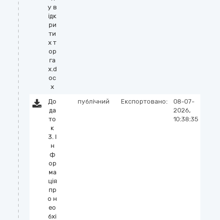
у в
ідк
ри
ти
х т
ор
га
х.d
oc
x
До
публічний
Експортовано:
08-07-
да
2026,
то
10:38:35
к
3. І
н
ф
ор
ма
ція
пр
о н
ео
бхі