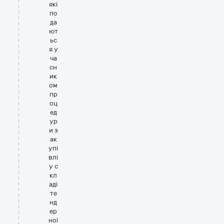
які
по
да
ют
ьс
я у
ча
сн
ик
ом
пр
оц
ед
ур
и з
ак
упі
влі
у с
кл
аді
те
нд
ер
ної