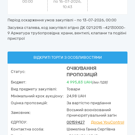
00:00
по 16-07-2026,
10:43
Період оскарження умов закупівлі - по
13-07-2026, 00:00
Засувка сталева, код закупівлі згідно ДК 021:2015 –42130000-
9 Арматура трубопровідна: крани, вентилі, клапани та подібні
пристрої
ВІДКРИТІ ТОРГИ З ОСОБЛИВОСТЯМИ
ОЧІКУВАННЯ
Статус:
ПРОПОЗИЦІЙ
Бюджет:
4 995,83
UAH
(без ПДВ)
Вид предмету закупівлі:
Товари
Мінімальний крок аукціону:
24,98 UAH
Оцінка пропозицій:
За вартістю придбання
Восьмий воєнізований
Замовник:
гірничорятувальний загін
ЄДРПОУ:
00159427
Досьє YouControl
Контактна особа:
Шемеліна Ганна Сергіївна