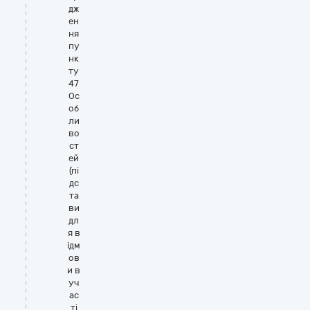
дж
ен
ня
пу
нк
ту
47
Ос
об
ли
во
ст
ей
(пі
дс
та
ви
дл
я в
ідм
ов
и в
уч
ас
ті