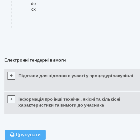
do
cx
Електронні тендерні вимоги
+
Підстави для відмови в участі у процедурі закупівлі
+
Інформація про інші технічні, якісні та кількісні
характеристики та вимоги до учасника
Друкувати