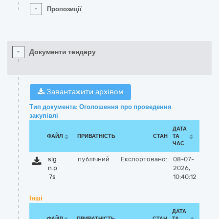
-
Пропозиції
-
Документи тендеру
Завантажити архівом
Тип документа: Оголошення про проведення
закупівлі
ДАТА
ФАЙЛ
ПРИВАТНІСТЬ
СТАН
ТА
ЧАС
sig
публічний
Експортовано:
08-07-
n.p
2026,
7s
10:40:12
Інші
ДАТА
ФАЙЛ
ПРИВАТНІСТЬ
СТАН
ТА