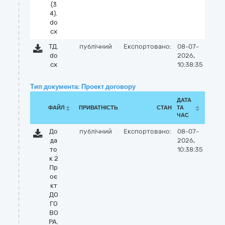
(3
4).
do
cx
ТД.
публічний
Експортовано:
08-07-
do
2026,
cx
10:38:35
Тип документа: Проект договору
ДАТА
ФАЙЛ
ПРИВАТНІСТЬ
СТАН
ТА
ЧАС
До
публічний
Експортовано:
08-07-
да
2026,
то
10:38:35
к 2
Пр
оє
кт
ДО
ГО
ВО
РА.