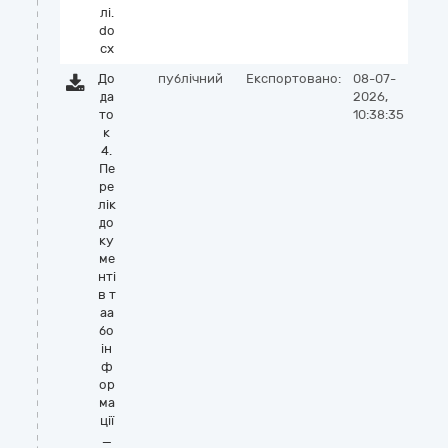
лі.
do
cx
До
публічний
Експортовано:
08-07-
да
2026,
то
10:38:35
к
4.
Пе
ре
лік
до
ку
ме
нті
в т
аа
бо
ін
ф
ор
ма
ції
_