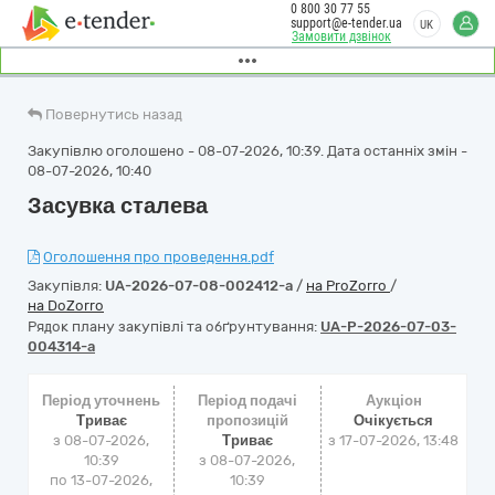
0 800 30 77 55
support@e-tender.ua
UK
Замовити дзвінок
Повернутись назад
Закупівлю оголошено - 08-07-2026, 10:39. Дата останніх змін -
08-07-2026, 10:40
Засувка сталева
Оголошення про проведення.pdf
Закупівля:
UA-2026-07-08-002412-a
/
на ProZorro
/
на DoZorro
Рядок плану закупівлі та обґрунтування:
UA-P-2026-07-03-
004314-a
Період уточнень
Період подачі
Аукціон
Триває
пропозицій
Очікується
з 08-07-2026,
Триває
з
17-07-2026, 13:48
10:39
з 08-07-2026,
по 13-07-2026,
10:39