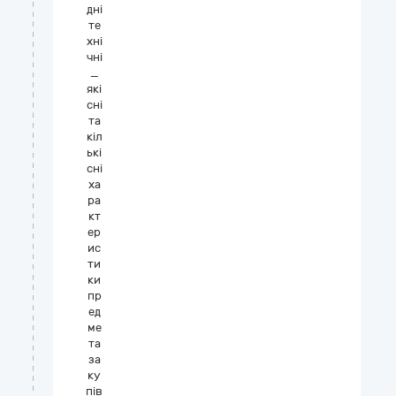
дні
те
хні
чні
_
які
сні
та
кіл
ькі
сні
ха
ра
кт
ер
ис
ти
ки
пр
ед
ме
та
за
ку
пів