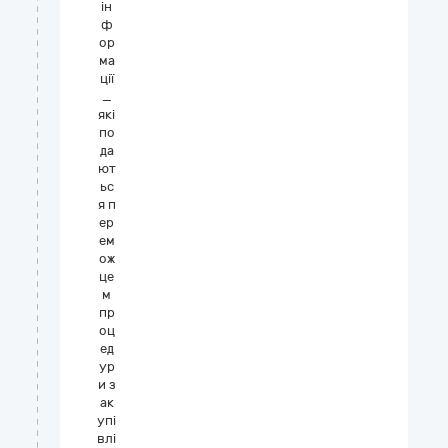
ін
ф
ор
ма
ції
_
які
по
да
ют
ьс
я п
ер
ем
ож
це
м
пр
оц
ед
ур
и з
ак
упі
влі