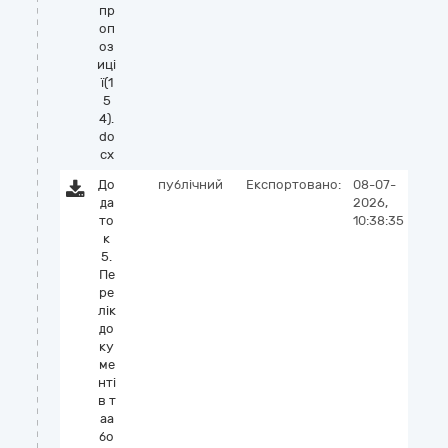
пр
оп
оз
иці
ї(1
5
4).
do
cx
До
публічний
Експортовано:
08-07-
да
2026,
то
10:38:35
к
5.
Пе
ре
лік
до
ку
ме
нті
в т
аа
бо