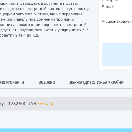
акупівлі підтверджує відсутність підстав,
E-mail:
х підстав в електронній системі закупівель під
оцедури закупівлі у строк, що не перевищує
темі закупівель повідомлення про намір
Місцезнаходжен
амовнику шляхом оприлюднення в електронній
сутність підстав, зазначених у підпунктах 3, 5,
одатку 2 та 4 до ТД).
МОГИ/СКАРГИ
DOZORRO
ДЕРЖАУДИТСЛУЖБА УКРАЇНИ
зу
1 332 500
UAH
(без ПДВ)