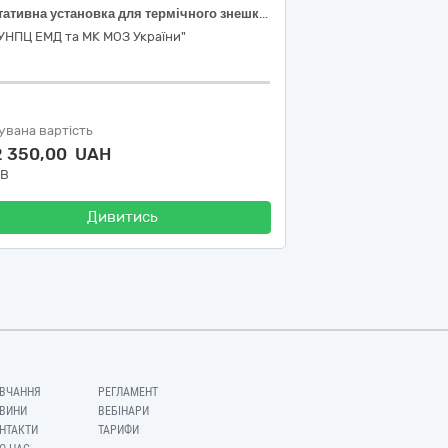
Портативна установка для термічного знешкодження дозволених видів відходів «ELASTEK SMART Ash» (спалювач, інсинератор)
УНПЦ ЕМД та МК МОЗ України"
увана вартість
2 350,00 UAH
ДВ
Дивитись
ВЧАННЯ
РЕГЛАМЕНТ
ВИНИ
ВЕБІНАРИ
НТАКТИ
ТАРИФИ