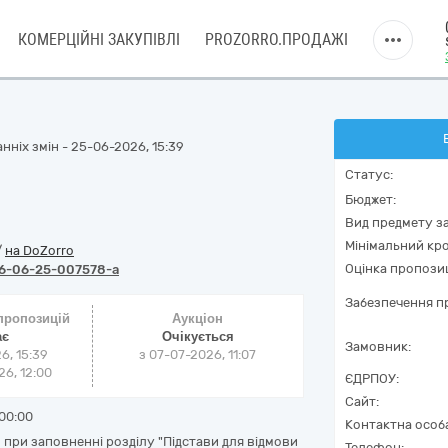
КОМЕРЦІЙНІ ЗАКУПІВЛІ
PROZORRO.ПРОДАЖІ
нніх змін - 25-06-2026, 15:39
Статус:
Бюджет:
Вид предмету за
Мінімальний кро
/
на DoZorro
Оцінка пропозиц
6-06-25-007578-a
Забезпечення пр
 пропозицій
Аукціон
ає
Очікується
Замовник:
6, 15:39
з
07-07-2026, 11:07
6, 12:00
ЄДРПОУ:
Сайт:
00:00
Контактна особ
при заповненні розділу "Підстави для відмови
Телефон: