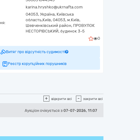
karina.hryshko@ukrnafta.com
04053,
Україна
,
Київська
область,
Київ,
04053, м.Київ,
ня:
Шевченківський район, ПРОВУЛОК
НЕСТОРІВСЬКИЙ, будинок 3-5
0
Витяг про відсутність судимості
Реєстр корупційних порушників
+
-
відкрити всі
закрити всі
Аукціон
очікується
з
07-07-2026, 11:07