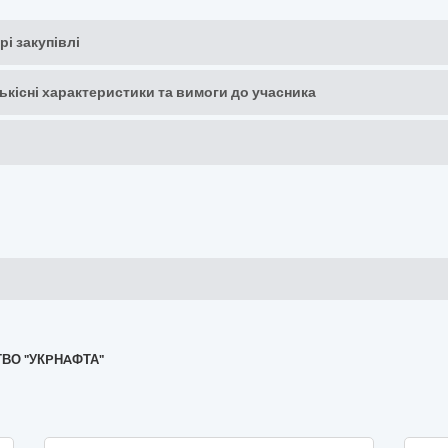
рі закупівлі
кількісні характеристики та вимоги до учасника
ТВО "УКPНAФТА"