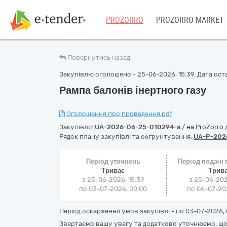
PROZORRO
PROZORRO MARKET
Повернутись назад
Закупівлю оголошено - 25-06-2026, 15:39. Дата оста
Рампа балонів інертного газу
Оголошення про проведення.pdf
Закупівля:
UA-2026-06-25-010294-a
/
на ProZorro
Рядок плану закупівлі та обґрунтування:
UA-P-202
Період уточнень
Період подачі
Триває
Трив
з 25-06-2026, 15:39
з 25-06-202
по 03-07-2026, 00:00
по 06-07-202
Період оскарження умов закупівлі - по
03-07-2026, 
Звертаємо вашу увагу та додатково уточнюємо, що 