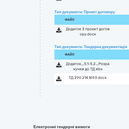
Тип документа: Проект договору
ФАЙЛ
Додаток 3 проєкт догов
ору.docx
Тип документа: Тендерна документація
ФАЙЛ
Додаток_5.1-5.2_Розра
хунки до ТД.xlsx
ТД 290.214.1693.docx
Електронні тендерні вимоги