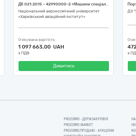
ДК 021:2015 – 42990000-2 «Машини спеціального призначення різні» (Автоматизована система PRUSA PRO AFS або еквівалент)
Національний аерокосмічний університет
ДЗ "
«Харківський авіаційний інститут»
Очікувана вартість
Очік
1 097 663,00 UAH
47
з ПДВ
з П
Дивитись
PROZORRO - ДЕРЖЗАКУПІВЛІ
НА
PROZORRO MARKET
НО
PROZORRO.ПРОДАЖІ - АУКЦІОНИ
КО