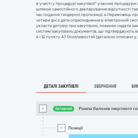
в участі у процедурі закупівлі" учасник процедури з
шляхом самостійного декларування відсутності таки
час подання тендерної пропозиції, а Переможець пр
чотири дні з дати оприлюднення в електронній сис
укласти договір про закупівлю, повинен надати з
системі закупівель документів, що підтверджують від
6 і 12 пункту 47 Особливостей (детально описано у д
ДЕТАЛІ ЗАКУПІВЛІ
ЗВЕРНЕННЯ
ВИ
-
Рампа балонів інертного га
Активний
-
Позиції