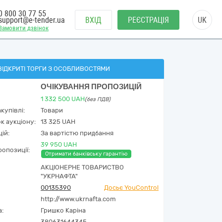
0 800 30 77 55
support@e-tender.ua
ВХІД
РЕЄСТРАЦІЯ
UK
Замовити дзвінок
ВІДКРИТІ ТОРГИ З ОСОБЛИВОСТЯМИ
ОЧІКУВАННЯ ПРОПОЗИЦІЙ
1 332 500
UAH
(без ПДВ)
купівлі:
Товари
к аукціону:
13 325 UAH
ій:
За вартістю придбання
39 950 UAH
опозиції:
Отримати банківську гарантію
АКЦІОНЕРНЕ ТОВАРИСТВО
"УКPНAФТА"
00135390
Досьє YouControl
http://www.ukrnafta.com
а:
Гришко Каріна
380631644345