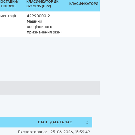
ПОСТАВКИ/
КЛАСИФІКАТОР ДК
КЛАСИФІКАТОРИ
 ПОСЛУГ:
021:2015 (CPV)
ументації
42990000-2
Машини
спеціального
призначення різні
СТАН
ДАТА ТА ЧАС
Експортовано:
25-06-2026, 15:39:49