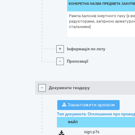
КОНКРЕТНА НАЗВА ПРЕДМЕТА ЗАКУПІ
Рампа балонів інертного газу (з 
редукторами, запірною арматурою
стальними)
+
Інформація по лоту
-
Пропозиції
-
Документи тендеру
Завантажити архівом
Тип документа: Оголошення про провед
ФАЙЛ
sign.p7s