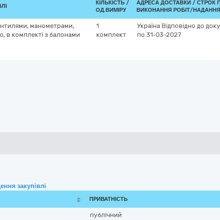
КІЛЬКІСТЬ /
АДРЕСА ДОСТАВКИ /
СТРОК 
ВЛІ
ОД.ВИМІРУ
ВИКОНАННЯ РОБІТ/НАДАННЯ
вентилями, манометрами,
1
Україна
Відповідно до док
, в комплекті з балонами
комплект
по 31-03-2027
ення закупівлі
ПРИВАТНІСТЬ
публічний