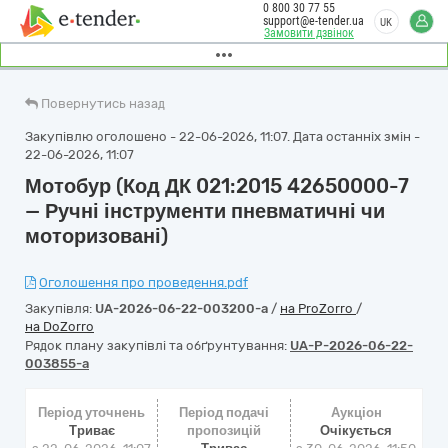
0 800 30 77 55
support@e-tender.ua
UK
Замовити дзвінок
Повернутись назад
Закупівлю оголошено - 22-06-2026, 11:07. Дата останніх змін -
22-06-2026, 11:07
Мотобур (Код ДК 021:2015 42650000-7
— Ручні інструменти пневматичні чи
моторизовані)
Оголошення про проведення.pdf
Закупівля:
UA-2026-06-22-003200-a
/
на ProZorro
/
на DoZorro
Рядок плану закупівлі та обґрунтування:
UA-P-2026-06-22-
003855-a
Період уточнень
Період подачі
Аукціон
Триває
пропозицій
Очікується