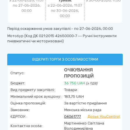
з 22-06-2026, 11:07
Триває
з
30-06-2026, 11:50
по 27-06-2026,
з 22-06-2026, 11:07
00:00
по 30-06-2026,
00:00
Період оскарження умов закупівлі - по
27-06-2026, 00:00
Мотобур (Код ДК 021:2015 42650000-7 — Ручні інструменти
пневматичні чи моторизовані)
ВІДКРИТІ ТОРГИ З ОСОБЛИВОСТЯМИ
ОЧІКУВАННЯ
Статус:
ПРОПОЗИЦІЙ
Бюджет:
36 750
UAH
(з ПДВ)
Вид предмету закупівлі:
Товари
Мінімальний крок аукціону:
183,75 UAH
Оцінка пропозицій:
За вартістю придбання
Замовник:
Менська міська рада
ЄДРПОУ:
04061777
Досьє YouControl
Мартиненко Світлана
Контактна особа:
Володимирівна