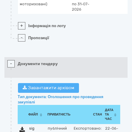
моторизовані)
по 31-07-
2026
+
Інформація по лоту
-
Пропозиції
-
Документи тендеру
Завантажити архівом
Тип документа: Оголошення про проведення
закупівлі
ДАТА
ФАЙЛ
ПРИВАТНІСТЬ
СТАН
ТА
ЧАС
sig
публічний
Експортовано:
22-06-