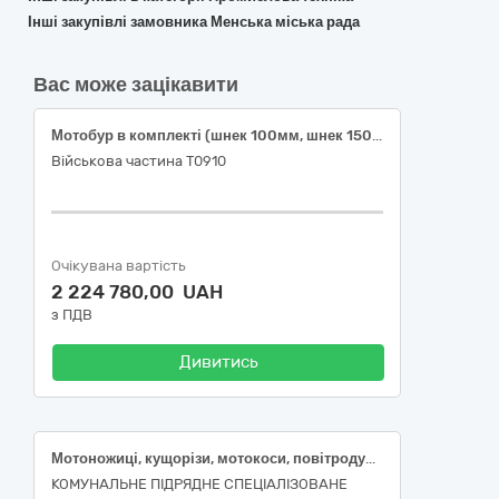
Інші закупівлі замовника Менська міська рада
Вас може зацікавити
Мотобур в комплекті (шнек 100мм, шнек 150 мм, шнек 200 мм.)
Військова частина Т0910
Очікувана вартість
2 224 780,00 UAH
з ПДВ
Дивитись
Мотоножиці, кущорізи, мотокоси, повітродувні заплічні пристрої, бензопили, вібропліти, швонарізчики
КОМУНАЛЬНЕ ПІДРЯДНЕ СПЕЦІАЛІЗОВАНЕ