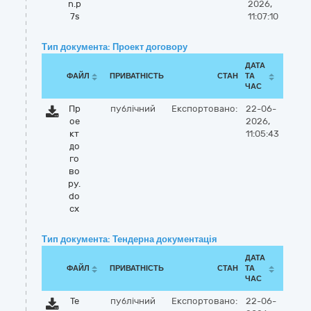
n.p
2026,
7s
11:07:10
Тип документа: Проект договору
ДАТА
ФАЙЛ
ПРИВАТНІСТЬ
СТАН
ТА
ЧАС
Пр
публічний
Експортовано:
22-06-
ое
2026,
кт
11:05:43
до
го
во
ру.
do
cx
Тип документа: Тендерна документація
ДАТА
ФАЙЛ
ПРИВАТНІСТЬ
СТАН
ТА
ЧАС
Те
публічний
Експортовано:
22-06-