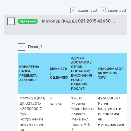
+
-
відкрити всі
закрити всі
-
Мотобур (Код ДК 021:2015 42650
...
Активний
-
Позиції
АДРЕСА
ДОСТАВКИ /
КОНКРЕТНА
СТРОК
КІЛЬКІСТЬ
КЛАСИФІКАТОР
НАЗВА
ПОСТАВКИ/
/
ДК 021:2015
К
ПРЕДМЕТА
ВИКОНАННЯ
ОД.ВИМІРУ
(CPV)
ЗАКУПІВЛІ
РОБІТ/
НАДАННЯ
ПОСЛУГ:
Мотобур (Код
6
15600
42650000-7
ДК 021:2015
штука
Україна
Ручні
42650000-7 —
Чернігівська
інструменти
Ручні
область
пневматичні
інструменти
Мена
вул.
чи
пневматичні
Героїв АТО,
моторизовані
чи
6