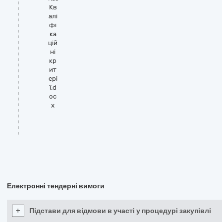
Кв
алі
фі
ка
цій
ні
кр
ит
ері
ї.d
oc
x
Електронні тендерні вимоги
+
Підстави для відмови в участі у процедурі закупівлі