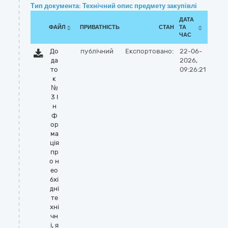
Тип документа: Технічний опис предмету закупівлі
ДАТА
ФАЙЛ
ПРИВАТНІСТЬ
СТАН
ТА
ЧАС
До
публічний
Експортовано:
22-06-
да
2026,
то
09:26:21
к
№
3 І
н
ф
ор
ма
ція
пр
о н
ео
бхі
дні
те
хні
чн
і, я