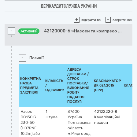
ДЕРЖАУДИТСЛУЖБА УКРАЇНИ
+
-
відкрити всі
закрити всі
-
42120000-6 «Насоси та компресо
...
Активний
-
Позиції
АДРЕСА
ДОСТАВКИ /
КОНКРЕТНА
СТРОК
КІЛЬКІСТЬ
КЛАСИФІКАТОР
НАЗВА
ПОСТАВКИ/
/
ДК 021:2015
КЛАСИ
ПРЕДМЕТА
ВИКОНАННЯ
ОД.ВИМІРУ
(CPV)
ЗАКУПІВЛІ
РОБІТ/
НАДАННЯ
ПОСЛУГ:
Насос
1
37600
42122220-8
DC150 G
штука
Україна
Каналізаційні
230-50
Полтавська
насоси
(H07RNF
область
10,2m) або
м.Миргород