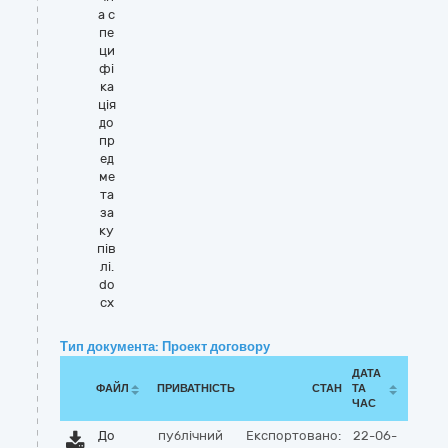
а с
пе
ци
фі
ка
ція
до
пр
ед
ме
та
за
ку
пів
лі.
do
cx
Тип документа: Проект договору
ДАТА
ФАЙЛ
ПРИВАТНІСТЬ
СТАН
ТА
ЧАС
До
публічний
Експортовано:
22-06-