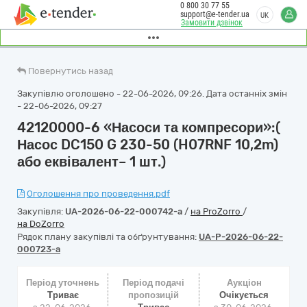
0 800 30 77 55
support@e-tender.ua
UK
Замовити дзвінок
Повернутись назад
Закупівлю оголошено - 22-06-2026, 09:26. Дата останніх змін
- 22-06-2026, 09:27
42120000-6 «Насоси та компресори»:(
Насос DC150 G 230-50 (H07RNF 10,2m)
або еквівалент– 1 шт.)
Оголошення про проведення.pdf
Закупівля:
UA-2026-06-22-000742-a
/
на ProZorro
/
на DoZorro
Рядок плану закупівлі та обґрунтування:
UA-P-2026-06-22-
000723-a
Період уточнень
Період подачі
Аукціон
Триває
пропозицій
Очікується