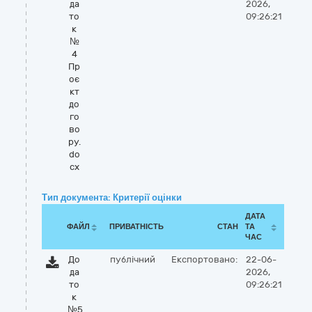
да
2026,
то
09:26:21
к
№
4
Пр
оє
кт
до
го
во
ру.
do
cx
Тип документа: Критерії оцінки
ДАТА
ФАЙЛ
ПРИВАТНІСТЬ
СТАН
ТА
ЧАС
До
публічний
Експортовано:
22-06-
да
2026,
то
09:26:21
к
№5