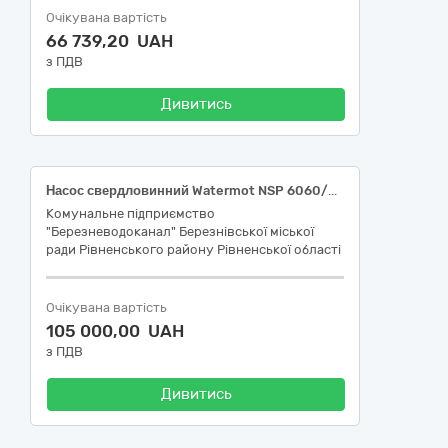
Очікувана вартість
66 739,20 UAH
з ПДВ
Дивитись
Насос свердловинний Watermot NSP 6060/09 18.5 кВт. (або еквівалент)
Комунальне підприємство
"Березневодоканал" Березнівської міської
ради Рівненського району Рівненської області
Очікувана вартість
105 000,00 UAH
з ПДВ
Дивитись