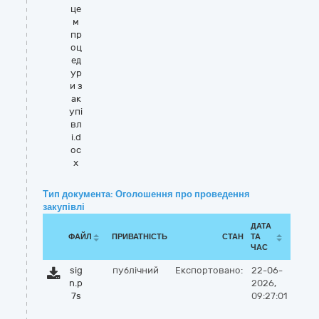
це
м
пр
оц
ед
ур
и з
ак
упі
вл
і.d
oc
x
Тип документа: Оголошення про проведення
закупівлі
ДАТА
ФАЙЛ
ПРИВАТНІСТЬ
СТАН
ТА
ЧАС
sig
публічний
Експортовано:
22-06-
n.p
2026,
7s
09:27:01