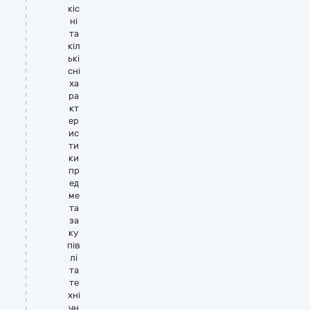
кіс
ні
та
кіл
ькі
сні
ха
ра
кт
ер
ис
ти
ки
пр
ед
ме
та
за
ку
пів
лі
та
те
хні
чн