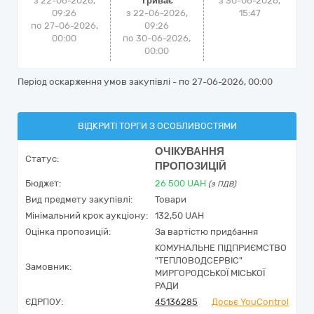
з 22-06-2026,
Триває
з
30-06-2026,
09:26
з 22-06-2026,
15:47
по 27-06-2026,
09:26
00:00
по 30-06-2026,
00:00
Період оскарження умов закупівлі - по
27-06-2026, 00:00
ВІДКРИТІ ТОРГИ З ОСОБЛИВОСТЯМИ
ОЧІКУВАННЯ
Статус:
ПРОПОЗИЦІЙ
Бюджет:
26 500
UAH
(з ПДВ)
Вид предмету закупівлі:
Товари
Мінімальний крок аукціону:
132,50 UAH
Оцінка пропозицій:
За вартістю придбання
КОМУНАЛЬНЕ ПІДПРИЄМСТВО
"ТЕПЛОВОДСЕРВІС"
Замовник:
МИРГОРОДСЬКОЇ МІСЬКОЇ
РАДИ
ЄДРПОУ:
45136285
Досьє YouControl