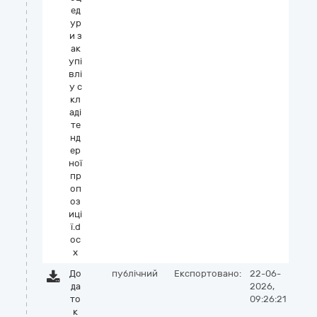
ед
ур
и з
ак
упі
влі
у с
кл
аді
те
нд
ер
ної
пр
оп
оз
иці
ї.d
oc
x
До
публічний
Експортовано:
22-06-
да
2026,
то
09:26:21
к