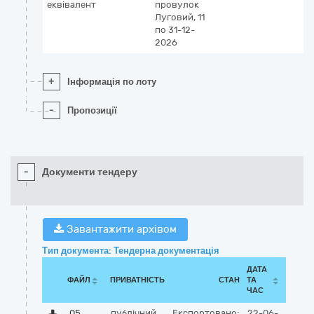
еквівалент
провулок
Луговий, 11
по 31-12-
2026
+
Інформація по лоту
-
Пропозиції
-
Документи тендеру
Завантажити архівом
Тип документа: Тендерна документація
ДАТА
ФАЙЛ
ПРИВАТНІСТЬ
СТАН
ТА
ЧАС
05
публічний
Експортовано:
22-06-