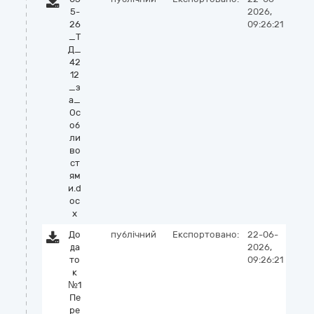
5-
2026,
26
09:26:21
_Т
Д_
42
12
_з
а_
Ос
об
ли
во
ст
ям
и.d
oc
x
До
публічний
Експортовано:
22-06-
да
2026,
то
09:26:21
к
№1
Пе
ре