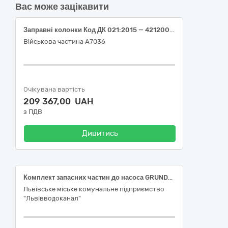
Вас може зацікавити
Заправні колонки Код ДК 021:2015 — 42120000-6 (Насоси та компресори)
Військова частина А7036
Очікувана вартість
209 367,00 UAH
з ПДВ
Дивитись
Комплект запасних частин до насоса GRUNDFOS SEV 80.80.110
Львівське міське комунальне підприємство
"Львівводоканал"