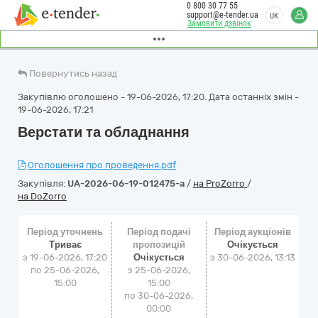
0 800 30 77 55
support@e-tender.ua
UK
Замовити дзвінок
Повернутись назад
Закупівлю оголошено - 19-06-2026, 17:20. Дата останніх змін -
19-06-2026, 17:21
Верстати та обладнання
Оголошення про проведення.pdf
Закупівля:
UA-2026-06-19-012475-a
/
на ProZorro
/
на DoZorro
Період уточнень
Період подачі
Період аукціонів
Триває
пропозицій
Очікується
з 19-06-2026, 17:20
Очікується
з
30-06-2026, 13:13
по 25-06-2026,
з 25-06-2026,
15:00
15:00
по 30-06-2026,
00:00