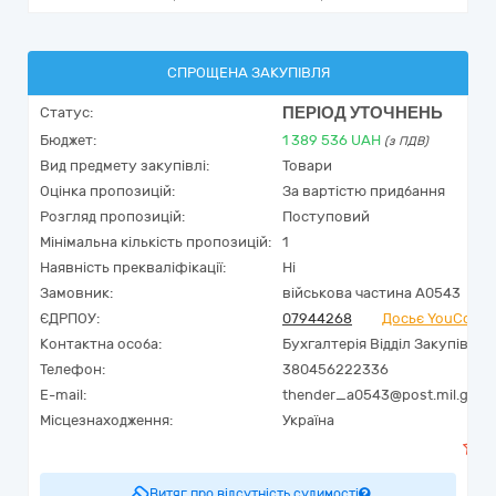
СПРОЩЕНА ЗАКУПІВЛЯ
ПЕРІОД УТОЧНЕНЬ
Статус:
Бюджет:
1 389 536
UAH
(з ПДВ)
Вид предмету закупівлі:
Товари
Оцінка пропозицій:
За вартістю придбання
Розгляд пропозицій:
Поступовий
Мінімальна кількість пропозицій:
1
Наявність прекваліфікації:
Ні
Замовник:
військова частина А0543
ЄДРПОУ:
07944268
Досьє YouContr
Контактна особа:
Бухгалтерія Відділ Закупівель
Телефон:
380456222336
E-mail:
thender_a0543@post.mil.gov.
Місцезнаходження:
Україна
Витяг про відсутність судимості