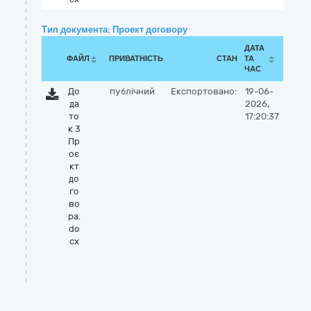
Тип документа: Проект договору
ДАТА
ФАЙЛ
ПРИВАТНІСТЬ
СТАН
ТА
ЧАС
До
публічний
Експортовано:
19-06-
да
2026,
то
17:20:37
к 3
Пр
оє
кт
до
го
во
ра.
do
cx