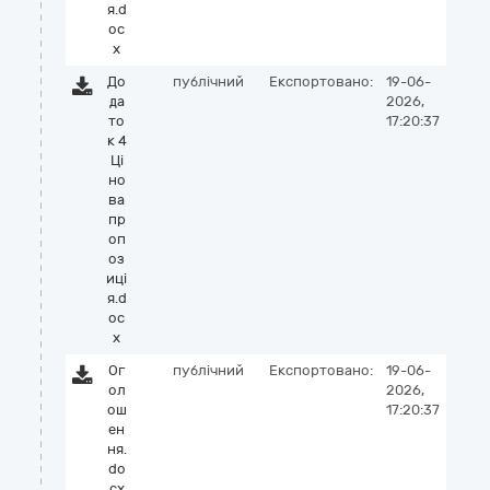
я.d
oc
x
До
публічний
Експортовано:
19-06-
да
2026,
то
17:20:37
к 4
Ці
но
ва
пр
оп
оз
иці
я.d
oc
x
Ог
публічний
Експортовано:
19-06-
ол
2026,
ош
17:20:37
ен
ня.
do
cx