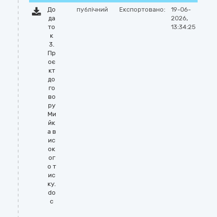
До
публічний
Експортовано:
19-06-
да
2026,
то
13:34:25
к
3.
Пр
оє
кт
до
го
во
ру
Ми
йк
а в
ис
ок
ог
о т
ис
ку.
do
c