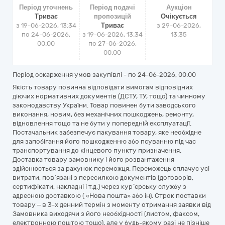
Період уточнень
Період подачі
Аукціон
Триває
пропозицій
Очікується
з 19-06-2026, 13:34
Триває
з
29-06-2026,
по 24-06-2026,
з 19-06-2026, 13:34
13:35
00:00
по 27-06-2026,
00:00
Період оскарження умов закупівлі - по
24-06-2026, 00:00
Якість товару повинна відповідати вимогам відповідних
діючих нормативних документів (ДСТУ, ТУ, тощо) та чинному
законодавству України. Товар повинен бути заводського
виконання, новим, без механічних пошкоджень, ремонту,
відновлення тощо та не бути у попередній експлуатації.
Постачальник забезпечує пакування товару, яке необхідне
для запобігання його пошкодженню або псуванню під час
транспортування до кінцевого пункту призначення.
Доставка товару замовнику і його розвантаження
здійснюється за рахунок переможця. Переможець сплачує усі
витрати, пов`язані з пересилкою документів (договорів,
сертифікати, накладні і т.д.) через кур`єрську службу з
адресною доставкою ( «Нова пошта» або ін). Строк поставки
товару – в 3-х денний термін з моменту отримання заявки від
Замовника виходячи з його необхідності (листом, факсом,
електронною поштою тощо), але у будь-якому разі не пізніше