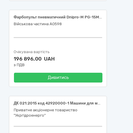
Фарбопульт пневматичний Dnipro-M PG-15M, Мийка високого тиску Dnipro-M PW-16B за ДК 021:2015 «Єдиний закупівельний словник» - 42920000-1 Машини для миття пляшок, пакування, зважування та розпилювання
Військова частина А0598
Очікувана вартість
196 896,00 UAH
з ПДВ
Дивитись
ДК 021:2015 код 42920000-1 Машини для миття пляшок, пакування, зважування та розпилювання (Мийка для філії "Дністровська ГЕС" ПрАТ "Укргідроенерго")
Приватне акціонерне товариство
"Укргідроенерго"