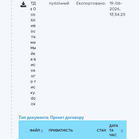
ТД
публічний
Експортовано:
19-06-
з О
2026,
со
13:34:25
бл
ив
ос
тя
ми
Ми
йк
а в
ис
ок
ог
о т
ис
ку.
do
cx
Тип документа: Проект договору
ДАТА
ФАЙЛ
ПРИВАТНІСТЬ
СТАН
ТА
ЧАС