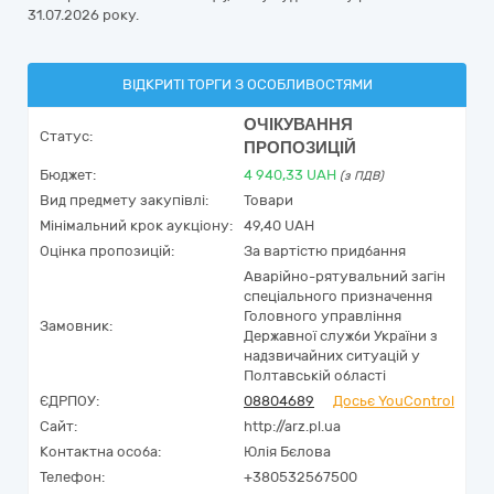
31.07.2026 року.
ВІДКРИТІ ТОРГИ З ОСОБЛИВОСТЯМИ
ОЧІКУВАННЯ
Статус:
ПРОПОЗИЦІЙ
Бюджет:
4 940,33
UAH
(з ПДВ)
Вид предмету закупівлі:
Товари
Мінімальний крок аукціону:
49,40 UAH
Оцінка пропозицій:
За вартістю придбання
Аварійно-рятувальний загін
спеціального призначення
Головного управління
Замовник:
Державної служби України з
надзвичайних ситуацій у
Полтавській області
ЄДРПОУ:
08804689
Досьє YouControl
Сайт:
http://arz.pl.ua
Контактна особа:
Юлія Бєлова
Телефон:
+380532567500