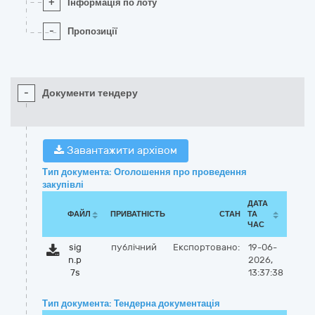
+
Інформація по лоту
-
Пропозиції
-
Документи тендеру
Завантажити архівом
Тип документа: Оголошення про проведення
закупівлі
ДАТА
ФАЙЛ
ПРИВАТНІСТЬ
СТАН
ТА
ЧАС
sig
публічний
Експортовано:
19-06-
n.p
2026,
7s
13:37:38
Тип документа: Тендерна документація