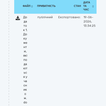
ДАТА
ФАЙЛ
ПРИВАТНІСТЬ
СТАН
ТА
ЧАС
До
публічний
Експортовано:
19-06-
да
2026,
то
13:34:25
к 1.
До
ку
ме
нт
и,
які
по
да
ют
ьс
я у
ча
сн
ик
о
м.
do