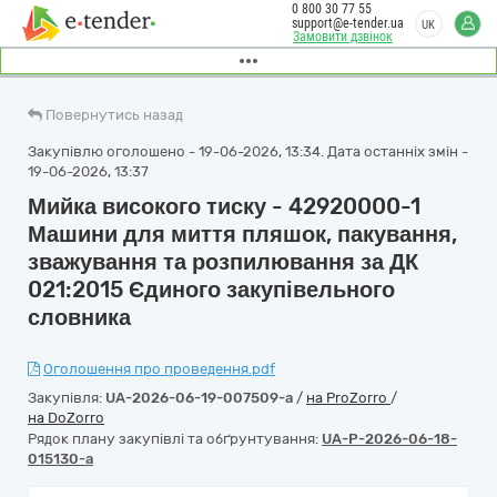
0 800 30 77 55
support@e-tender.ua
UK
Замовити дзвінок
Повернутись назад
Закупівлю оголошено - 19-06-2026, 13:34. Дата останніх змін -
19-06-2026, 13:37
Мийка високого тиску - 42920000-1
Машини для миття пляшок, пакування,
зважування та розпилювання за ДК
021:2015 Єдиного закупівельного
словника
Оголошення про проведення.pdf
Закупівля:
UA-2026-06-19-007509-a
/
на ProZorro
/
на DoZorro
Рядок плану закупівлі та обґрунтування:
UA-P-2026-06-18-
015130-a