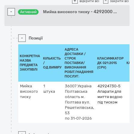
+
-
відкрити всі
закрити всі
-
Мийка високого тиску - 4292000
...
Активний
-
Позиції
АДРЕСА
ДОСТАВКИ /
КОНКРЕТНА
КІЛЬКІСТЬ
СТРОК
КЛАСИФІКАТОР
НАЗВА
/
ПОСТАВКИ/
ДК 021:2015
КЛА
ПРЕДМЕТА
ОД.ВИМІРУ
ВИКОНАННЯ
(CPV)
ЗАКУПІВЛІ
РОБІТ/НАДАННЯ
ПОСЛУГ:
Мийка
1
36007
Україна
42924730-5
високого
штука
Полтавська
Апарати для
тиску
область
м.
миття водою
Полтава
вул.
під тиском
Решетилівська,
53
по 31-07-2026