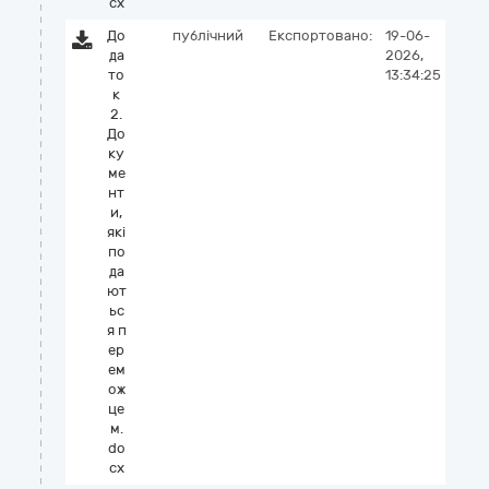
cx
До
публічний
Експортовано:
19-06-
да
2026,
то
13:34:25
к
2.
До
ку
ме
нт
и,
які
по
да
ют
ьс
я п
ер
ем
ож
це
м.
do
cx