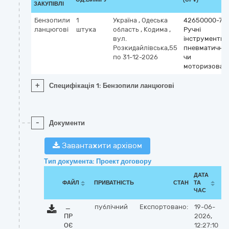
ЗАКУПІВЛІ
Бензопили
1
Україна
,
Одеська
42650000-7
ланцюгові
штука
область
,
Кодима
,
Ручні
вул.
інструменти
Розкидайлівська,55
пневматичні
по 31-12-2026
чи
моторизовані
+
Специфікація 1: Бензопили ланцюгові
-
Документи
Завантажити архівом
Тип документа: Проект договору
ДАТА
ФАЙЛ
ПРИВАТНІСТЬ
СТАН
ТА
ЧАС
_
публічний
Експортовано:
19-06-
ПР
2026,
ОЄ
12:27:10