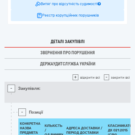
Витяг про відсутність судимості
Реєстр корупційних порушників
ДЕТАЛІ ЗАКУПІВЛІ
ЗВЕРНЕННЯ ПРО ПОРУШЕННЯ
ДЕРЖАУДИТСЛУЖБА УКРАЇНИ
+
-
відкрити всі
закрити всі
-
Закупівля:
-
Позиції
КОНКРЕТНА
КІЛЬКІСТЬ
КЛАСИФІКАТОР
НАЗВА
АДРЕСА ДОСТАВКИ /
/
ДК 021:2015
ПРЕДМЕТА
ПЕРІОД ДОСТАВКИ
ОД.ВИМІРУ
(CPV)