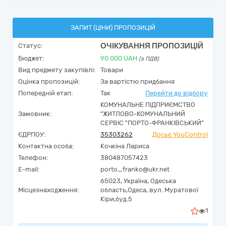
ЗАПИТ (ЦІНИ) ПРОПОЗИЦІЙ
ОЧІКУВАННЯ ПРОПОЗИЦІЙ
Статус:
Бюджет:
90 000
UAH
(з ПДВ)
Вид предмету закупівлі:
Товари
Оцінка пропозицій:
За вартістю придбання
Попередній етап:
Так
Перейти до відбору
КОМУНАЛЬНЕ ПІДПРИЄМСТВО
Замовник:
"ЖИТЛОВО-КОМУНАЛЬНИЙ
СЕРВІС "ПОРТО-ФРАНКІВСЬКИЙ"
ЄДРПОУ:
35303262
Досьє YouControl
Контактна особа:
Кочкіна Лариса
Телефон:
380487057423
E-mail:
porto_franko@ukr.net
65023,
Україна
,
Одеська
Місцезнаходження:
область,
Одеса,
вул. Муратової
Кіри,буд.5
1