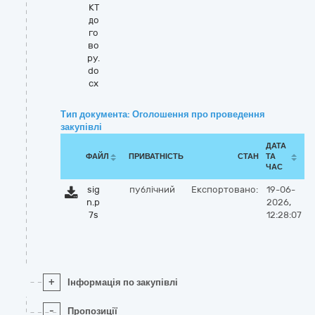
КТ
до
го
во
ру.
do
cx
Тип документа: Оголошення про проведення
закупівлі
ДАТА
ФАЙЛ
ПРИВАТНІСТЬ
СТАН
ТА
ЧАС
sig
публічний
Експортовано:
19-06-
n.p
2026,
7s
12:28:07
+
Інформація по закупівлі
-
Пропозиції