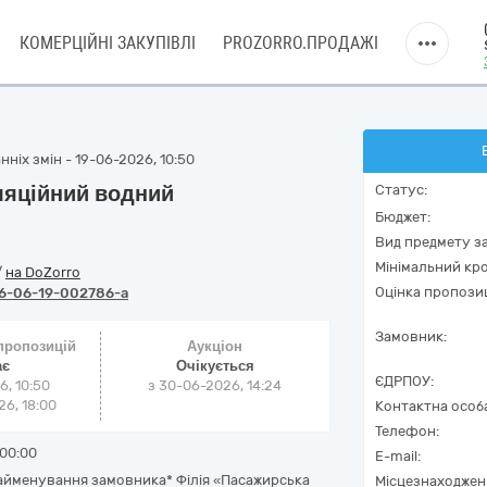
КОМЕРЦІЙНІ ЗАКУПІВЛІ
PROZORRO.ПРОДАЖІ
ніх змін - 19-06-2026, 10:50
ляційний водний
Статус:
Бюджет:
Вид предмету за
Мінімальний кро
/
на DoZorro
Оцінка пропозиц
6-06-19-002786-a
Замовник:
 пропозицій
Аукціон
ає
Очікується
ЄДРПОУ:
6, 10:50
з
30-06-2026, 14:24
6, 18:00
Контактна особ
Телефон:
00:00
E-mail:
айменування замовника* Філія «Пасажирська
Місцезнаходжен