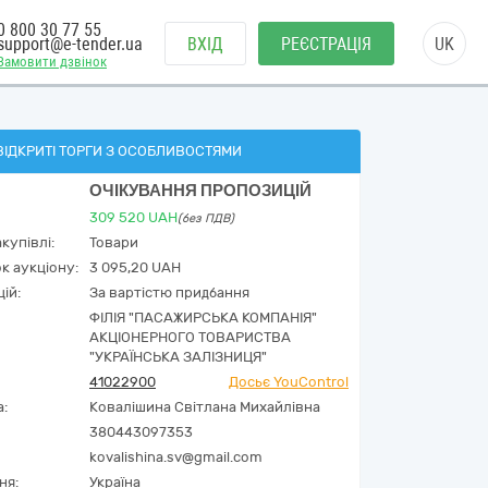
0 800 30 77 55
support@e-tender.ua
ВХІД
РЕЄСТРАЦІЯ
UK
Замовити дзвінок
ВІДКРИТІ ТОРГИ З ОСОБЛИВОСТЯМИ
ОЧІКУВАННЯ ПРОПОЗИЦІЙ
309 520
UAH
(без ПДВ)
купівлі:
Товари
к аукціону:
3 095,20 UAH
ій:
За вартістю придбання
ФІЛІЯ "ПАСАЖИРСЬКА КОМПАНІЯ"
АКЦІОНЕРНОГО ТОВАРИСТВА
"УКРАЇНСЬКА ЗАЛІЗНИЦЯ"
41022900
Досьє YouControl
а:
Ковалішина Світлана Михайлівна
380443097353
kovalishina.sv@gmail.com
ня:
Україна