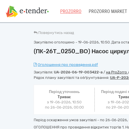
PROZORRO
PROZORRO MARKET
Повернутись назад
Закупівлю оголошено - 19-06-2026, 10:50. Дата остан
(ПК-26Т_0250_ВО) Насос цирку
Оголошення про проведення.pdf
Закупівля:
UA-2026-06-19-003422-a
/
на ProZorro
Рядок плану закупівлі та обґрунтування:
UA-P-202
Період уточнень
Період подачі
Триває
Трив
з 19-06-2026, 10:50
з 19-06-202
по 26-06-2026, 00:00
по 29-06-202
Період оскарження умов закупівлі - по
26-06-2026, 
ОГОЛОШЕННЯ про проведення відкритих торгів 1. Н