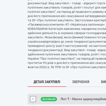
документації. Вид закупівлі – товар - відкриті торг
публічних закупівель товарів, робіт і послуг для з
публічні закупівлі”, на період дії правового режиму 
дня його припинення або скасування затверджених 
та ЗУ «Про публічні закупівлі»; Застосовані критерії
«Пасажирська компанія» АТ «Українська заліз
КОВАЛІШИНА Категорія замовника: юридична особа 
здійснює діяльність в окремих сферах господарювання
закупівлі». Мова (мови), якою (якими) повинні готув
українськавідповідно до умов тендерної документа
приведеної ціни (у разі її застосування)- не застос
тендерної документації. Вид закупівлі –товар -відк
здійснення публічних закупівель товарів, робіт і п
України “Про публічні закупівлі”, на період дії прав
протягом 90 днів з дня його припинення або скасу
жовтня 2022 р. № 1178 та ЗУ «Про публічні закупівлі»
ДЕТАЛІ ЗАКУПІВЛІ
ЗВЕРНЕННЯ
ВИ
-
Лот 1 - Насос циркуляційн
Активний