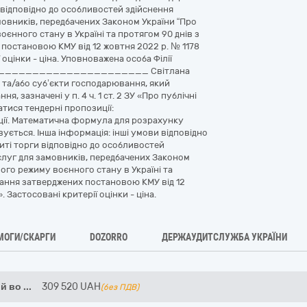
и відповідно до особливостей здійснення
амовників, передбачених Законом України “Про
воєнного стану в Україні та протягом 90 днів з
постановою КМУ від 12 жовтня 2022 р. № 1178
 оцінки - ціна. Уповноважена особа Філії
ниця» ______________________ Світлана
та/або суб’єкти господарювання, який
, зазначені у п. 4 ч. 1 ст. 2 ЗУ «Про публічні
атися тендерні пропозиції:
ції. Математична формула для розрахунку
овується. Інша інформація: інші умови відповідно
риті торги відповідно до особливостей
ослуг для замовників, передбачених Законом
ового режиму воєнного стану в Україні та
вання затверджених постановою КМУ від 12
. Застосовані критерії оцінки - ціна.
МОГИ/СКАРГИ
DOZORRO
ДЕРЖАУДИТСЛУЖБА УКРАЇНИ
ий во
...
309 520
UAH
(без ПДВ)