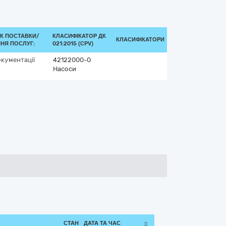
К ПОСТАВКИ/
КЛАСИФІКАТОР ДК
КЛАСИФІКАТОРИ
НЯ ПОСЛУГ:
021:2015 (CPV)
окументації
42122000-0
Насоси
СТАН
ДАТА ТА ЧАС