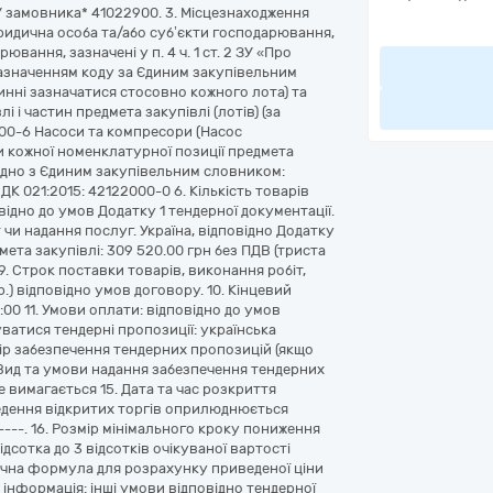
ОУ замовника* 41022900. 3. Місцезнаходження
юридична особа та/або суб’єкти господарювання,
вання, зазначені у п. 4 ч. 1 ст. 2 ЗУ «Про
з зазначенням коду за Єдиним закупівельним
винні зазначатися стосовно кожного лота) та
 і частин предмета закупівлі (лотів) (за
000-6 Насоси та компресори (Насос
и кожної номенклатурної позиції предмета
гідно з Єдиним закупівельним словником:
 ДК 021:2015: 42122000-0 6. Кількість товарів
відно до умов Додатку 1 тендерної документації.
 чи надання послуг. Україна, відповідно Додатку
дмета закупівлі: 309 520.00 грн без ПДВ (триста
9. Строк поставки товарів, виконання робіт,
.) відповідно умов договору. 10. Кінцевий
00 11. Умови оплати: відповідно до умов
уватися тендерні пропозиції: українська
змір забезпечення тендерних пропозицій (якщо
 Вид та умови надання забезпечення тендерних
 вимагається 15. Дата та час розкриття
едення відкритих торгів оприлюднюється
: ----. 16. Розмір мінімального кроку пониження
ідсотка до 3 відсотків очікуваної вартості
тична формула для розрахунку приведеної ціни
ша інформація: інші умови відповідно тендерної