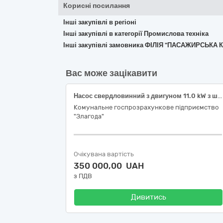
Корисні посилання
Інші закупівлі в регіоні
Інші закупівлі в категорії Промислова техніка
Інші закупівлі замовника ФІЛІЯ "ПАСАЖИРСЬК
Вас може зацікавити
Насос свердловинний з двигуном 11.0 kW з шафою керування та захисту свердловинним насосом потужністю до 15.0 kW з частотним регулюванням продуктивності (код ДК 021:2015-42120000-6 Насоси та компресори)
Комунальне госпрозрахункове підприємство
"Злагода"
Очікувана вартість
350 000,00 UAH
з ПДВ
Дивитись