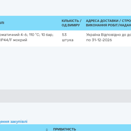
КІЛЬКІСТЬ /
АДРЕСА ДОСТАВКИ /
СТРО
ВЛІ
ОД.ВИМІРУ
ВИКОНАННЯ РОБІТ/НАДАН
атичний 4-6; 110 °С; 10 бар;
53
Україна
Відповідно до д
; ІР44/F мокрий
штука
по 31-12-2026
ення закупівлі
ПРИВАТНІСТЬ