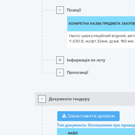
-
Позиції
КОНКРЕТНА НАЗВА ПРЕДМЕТА ЗАКУПІ
Насос циркуляційний водний, автом
1~230 В; муфт.32мм; довж. 180 мм
+
Інформація по лоту
-
Пропозиції
-
Документи тендеру
Завантажити архівом
Тип документа: Оголошення про провед
ФАЙЛ