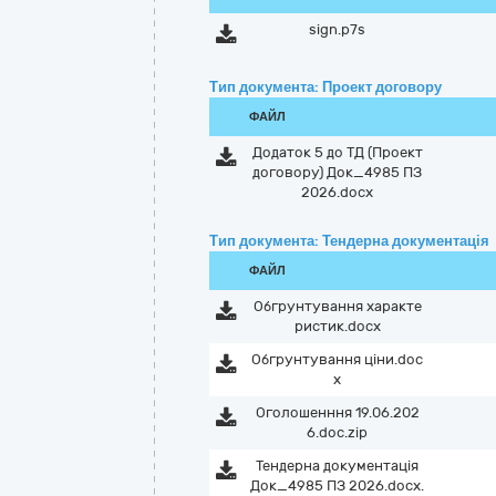
sign.p7s
Тип документа: Проект договору
ФАЙЛ
Додаток 5 до ТД (Проект
договору) Док_4985 ПЗ
2026.docx
Тип документа: Тендерна документація
ФАЙЛ
Обгрунтування характе
ристик.docx
Обгрунтування ціни.doc
x
Оголошенння 19.06.202
6.doc.zip
Тендерна документація
Док_4985 ПЗ 2026.docx.