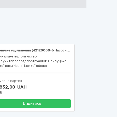
Механічне ущільнення (42120000-6 Насоси та компресори)
унальне підприємство
илукитепловодопостачання" Прилуцької
кої ради Чернігівської області
увана вартість
 832,00 UAH
ДВ
Дивитись