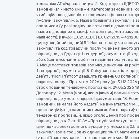
компанія» АТ «Укрзалізниця». 2. Код згідно з ЄДРП
замовника* - місто Київ - 4. Категорія замовника: 
який здійснює діяльність в окремих сферах господарю
публічні закупівлі». 5. Назва предмета закупівлі і
словником (у разі поділу на лоти такі відомості по
назви відповідних класифікаторів предмета закупівлі
наявності): (ПК-26Т_0250_ВО) ДК 021:2015 – 42120
циркуляційний водний) 5.1. Назва товару чи послуг
закупівлі та код товару чи послуги, визначеного з
відповідно до Додатку 1 тендерної документації, код
або обсяг виконання робіт чи надання послуг: відпо
7. Місце поставки товарів або місце виконання робіт
1 тендерної документації. 8. Очікувана вартість пре
дев’ять тисяч п’ятсот двадцять гривень 00 копійок) 
надання послуг: Протягом 2026 року (до 31.12.2026 р
строк подання тендерних пропозицій: 29.06.2026 18:
Договору 12. Мова (мови), якою (якими) повинні гот
відповідно до умов тендерної документації. 13. Ро
замовник вимагає його надати): не вимагається 14.
пропозицій (якщо замовник вимагає його надати): не
тендерних пропозицій, якщо оголошення про пров
відповідно до ч. 3 ст. 10 ЗУ «Про публічні закупівлі»
ціни під час електронного аукціону у межах від 0,5 в
закупівлі або в грошових одиницях: 1%. 17. Матема
(у разі її застосування) - не застосовується; 18. Ін