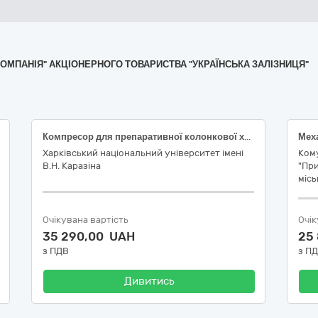
А КОМПАНІЯ" АКЦІОНЕРНОГО ТОВАРИСТВА "УКРАЇНСЬКА ЗАЛІЗНИЦЯ"
Компресор для препаративної колонкової хроматографії
Харківський національний університет імені
Ком
В.Н. Каразіна
"Пр
місь
Очікувана вартість
Очік
35 290,00 UAH
25
з ПДВ
з П
Дивитись