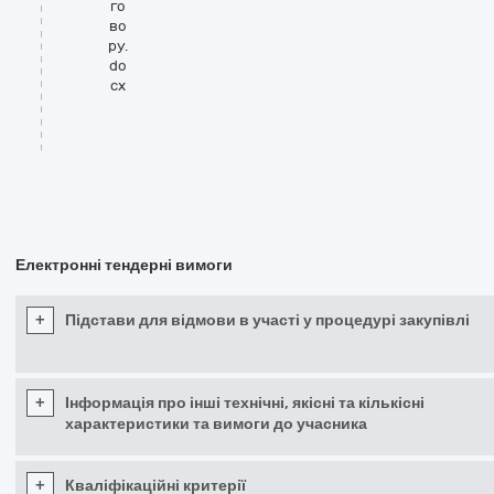
го
во
ру.
do
cx
Електронні тендерні вимоги
+
Підстави для відмови в участі у процедурі закупівлі
+
Інформація про інші технічні, якісні та кількісні
характеристики та вимоги до учасника
+
Кваліфікаційні критерії