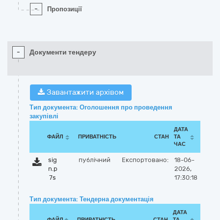
-
Пропозиції
-
Документи тендеру
Завантажити архівом
Тип документа: Оголошення про проведення
закупівлі
ДАТА
ФАЙЛ
ПРИВАТНІСТЬ
СТАН
ТА
ЧАС
sig
публічний
Експортовано:
18-06-
n.p
2026,
7s
17:30:18
Тип документа: Тендерна документація
ДАТА
ФАЙЛ
ПРИВАТНІСТЬ
СТАН
ТА