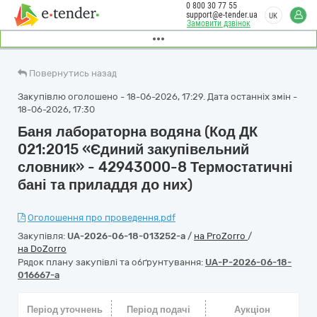
0 800 30 77 55
support@e-tender.ua
UK
Замовити дзвінок
Повернутись назад
Закупівлю оголошено - 18-06-2026, 17:29. Дата останніх змін -
18-06-2026, 17:30
Баня лабораторна водяна (Код ДК
021:2015 «Єдиний закупівельний
словник» - 42943000-8 Термостатичні
бані та приладдя до них)
Оголошення про проведення.pdf
Закупівля:
UA-2026-06-18-013252-a
/
на ProZorro
/
на DoZorro
Рядок плану закупівлі та обґрунтування:
UA-P-2026-06-18-
016667-a
Період уточнень
Період подачі
Аукціон