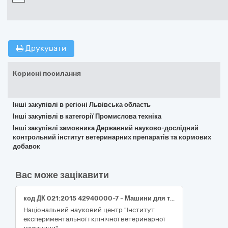
Друкувати
Корисні посилання
Інші закупівлі в регіоні Львівська область
Інші закупівлі в категорії Промислова техніка
Інші закупівлі замовника Державний науково-дослідний
контрольний інститут ветеринарних препаратів та кормових
добавок
Вас може зацікавити
код ДК 021:2015 42940000-7 - Машини для термічної обробки матеріалів (Лабораторне обладнання для наукових досліджень: Термостат твердотільний Mini HCL100 з охолодженням і підігрівом кришки) або еквівалент
Національний науковий центр "Інститут
експериментальної і клінічної ветеринарної