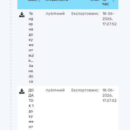
ЧАС
Те
публічний
Експортовано:
18-06-
нд
2026,
ер
17:27:52
на
до
ку
ме
нт
аці
я_
ба
ня.
do
cx
ДО
публічний
Експортовано:
18-06-
ДА
2026,
ТО
17:27:52
К 1
до
ку
ме
нт