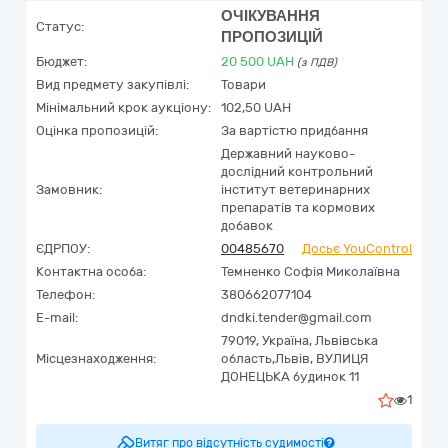
ОЧІКУВАННЯ
Статус:
ПРОПОЗИЦІЙ
Бюджет:
20 500
UAH
(з ПДВ)
Вид предмету закупівлі:
Товари
Мінімальний крок аукціону:
102,50 UAH
Оцінка пропозицій:
За вартістю придбання
Державний науково-
дослідний контрольний
Замовник:
інститут ветеринарних
препаратів та кормових
добавок
ЄДРПОУ:
00485670
Досьє YouControl
Контактна особа:
Темненко Софія Миколаївна
Телефон:
380662077104
E-mail:
dndki.tender@gmail.com
79019,
Україна
,
Львівська
Місцезнаходження:
область,
Львів,
ВУЛИЦЯ
ДОНЕЦЬКА будинок 11
1
Витяг про відсутність судимості