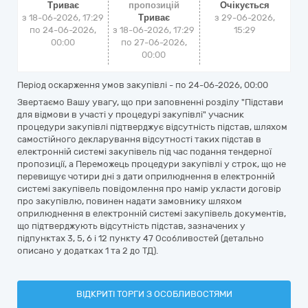
Триває
пропозицій
Очікується
з 18-06-2026, 17:29
Триває
з
29-06-2026,
по 24-06-2026,
з 18-06-2026, 17:29
15:29
00:00
по 27-06-2026,
00:00
Період оскарження умов закупівлі - по
24-06-2026, 00:00
Звертаємо Вашу увагу, що при заповненні розділу "Підстави
для відмови в участі у процедурі закупівлі" учасник
процедури закупівлі підтверджує відсутність підстав, шляхом
самостійного декларування відсутності таких підстав в
електронній системі закупівель під час подання тендерної
пропозиції, а Переможець процедури закупівлі у строк, що не
перевищує чотири дні з дати оприлюднення в електронній
системі закупівель повідомлення про намір укласти договір
про закупівлю, повинен надати замовнику шляхом
оприлюднення в електронній системі закупівель документів,
що підтверджують відсутність підстав, зазначених у
підпунктах 3, 5, 6 і 12 пункту 47 Особливостей (детально
описано у додатках 1 та 2 до ТД).
ВІДКРИТІ ТОРГИ З ОСОБЛИВОСТЯМИ