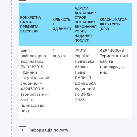
АДРЕСА
ДОСТАВКИ /
КОНКРЕТНА
СТРОК
КІЛЬКІСТЬ
КЛАСИФІКАТОР
НАЗВА
ПОСТАВКИ/
/
ДК 021:2015
КЛ
ПРЕДМЕТА
ВИКОНАННЯ
ОД.ВИМІРУ
(CPV)
ЗАКУПІВЛІ
РОБІТ/
НАДАННЯ
ПОСЛУГ:
Баня
1
79019
42943000-8
лабораторна
штука
Україна
Термостатичні
водяна (Код
Львівська
бані та
ДК 021:2015
область
приладдя до
«Єдиний
Львів
них
закупівельний
ВУЛИЦЯ
словник» -
ДОНЕЦЬКА
42943000-8
будинок 11
Термостатичні
по 31-12-
бані та
2026
приладдя до
них)
+
Інформація по лоту