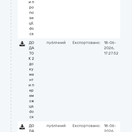
и п
ро
по
зи
ції.
do
cx
ДО
публічний
Експортовано:
18-06-
ДА
2026,
ТО
17:27:52
К 2
до
ку
ме
нт
и п
ер
ем
ож
ця.
do
cx
ДО
публічний
Експортовано:
18-06-
ДА
2026,