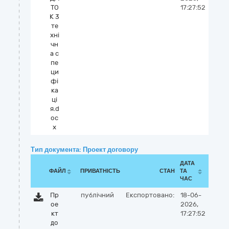
ТО
17:27:52
К 3
те
хні
чн
а с
пе
ци
фі
ка
ці
я.d
oc
x
Тип документа: Проект договору
ДАТА
ФАЙЛ
ПРИВАТНІСТЬ
СТАН
ТА
ЧАС
Пр
публічний
Експортовано:
18-06-
ое
2026,
кт
17:27:52
до