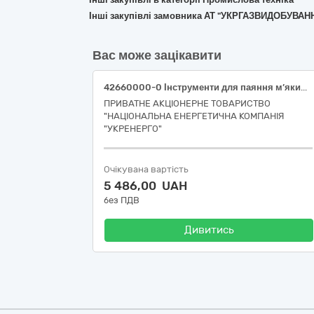
Інші закупівлі замовника АТ "УКРГАЗВИДОБУВАН
Вас може зацікавити
42660000-0 Інструменти для паяння м’яким і твердим припоєм та для зварювання, машини та устаткування для поверхневої термообробки і гарячого напилювання Паяльник для пластикових труб (Східне ТУОМ)
ПРИВАТНЕ АКЦІОНЕРНЕ ТОВАРИСТВО
"НАЦІОНАЛЬНА ЕНЕРГЕТИЧНА КОМПАНІЯ
"УКРЕНЕРГО"
Очікувана вартість
5 486,00 UAH
без ПДВ
Дивитись