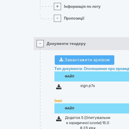
+
Інформація по лоту
-
Пропозиції
-
Документи тендеру
Завантажити архівом
Тип документа: Оголошення про провед
ФАЙЛ
sign.p7s
Інші
ФАЙЛ
Додаток 5 (Опитувальни
к юридичної особи) 15.0
8.23.xlsx