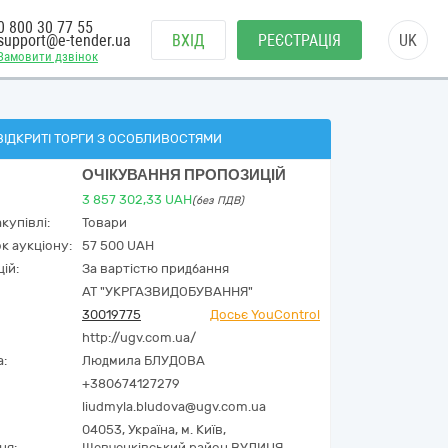
0 800 30 77 55
support@e-tender.ua
ВХІД
РЕЄСТРАЦІЯ
UK
Замовити дзвінок
ВІДКРИТІ ТОРГИ З ОСОБЛИВОСТЯМИ
ОЧІКУВАННЯ ПРОПОЗИЦІЙ
3 857 302,33
UAH
(без ПДВ)
купівлі:
Товари
к аукціону:
57 500 UAH
ій:
За вартістю придбання
АТ "УКРГАЗВИДОБУВАННЯ"
30019775
Досьє YouControl
http://ugv.com.ua/
а:
Людмила БЛУДОВА
+380674127279
liudmyla.bludova@ugv.com.ua
04053,
Україна
,
м. Київ,
ня:
Шевченківський район ВУЛИЦЯ