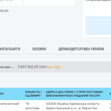
00:00
МОГИ/СКАРГИ
DOZORRO
ДЕРЖАУДИТСЛУЖБА УКРАЇНИ
ля пая
...
3 857 302,33
UAH
(без ПДВ)
КІЛЬКІСТЬ /
АДРЕСА ДОСТАВКИ /
СТРОК ПОСТАВКИ/
ВЛІ
ОД.ВИМІРУ
ВИКОНАННЯ РОБІТ/НАДАННЯ ПОСЛУГ:
композитний
70
63304
Україна
Харківська область
кілограм
Берестинський р-н., м. Берестин