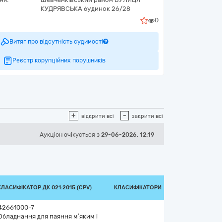
КУДРЯВСЬКА будинок 26/28
0
Витяг про відсутність судимості
Реєстр корупційних порушників
+
-
відкрити всі
закрити всі
Аукціон
очікується
з
29-06-2026, 12:19
КЛАСИФІКАТОР ДК 021:2015 (CPV)
КЛАСИФІКАТОРИ
42661000-7
Обладнання для паяння м’яким і