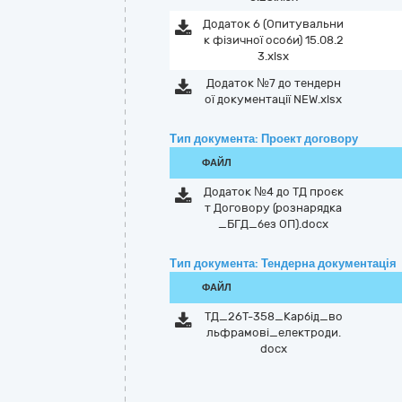
Додаток 6 (Опитувальни
к фізичної особи) 15.08.2
3.xlsx
Додаток №7 до тендерн
ої документації NEW.xlsx
Тип документа: Проект договору
ФАЙЛ
Додаток №4 до ТД проєк
т Договору (рознарядка
_БГД_без ОП).docx
Тип документа: Тендерна документація
ФАЙЛ
ТД_26Т-358_Карбід_во
льфрамові_електроди.
docx