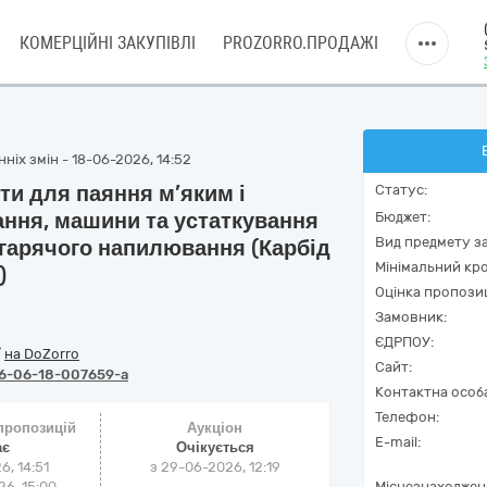
КОМЕРЦІЙНІ ЗАКУПІВЛІ
PROZORRO.ПРОДАЖІ
ніх змін - 18-06-2026, 14:52
и для паяння м’яким і
Статус:
ння, машини та устаткування
Бюджет:
Вид предмету за
 гарячого напилювання (Карбід
Мінімальний кро
)
Оцінка пропозиц
Замовник:
ЄДРПОУ:
/
на DoZorro
Сайт:
6-06-18-007659-a
Контактна особ
Телефон:
 пропозицій
Аукціон
E-mail:
ає
Очікується
6, 14:51
з
29-06-2026, 12:19
6, 15:00
Місцезнаходжен