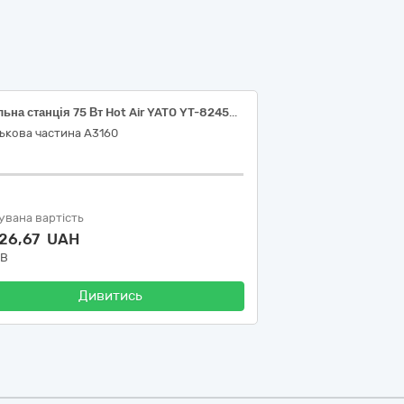
Паяльна станція 75 Вт Hot Air YATO YT-82458 (або еквівалент), Апарат контактного точкового зварювання портативний АКБ 5000мАг, FNIRSI SWM-10 (або еквівалент) за ДК 021:2015 - 42660000-0: «Інструменти для паяння м’яким і твердим припоєм та для зварювання, машини та устаткування для поверхневої термообробки і гарячого напилювання»
ькова частина А3160
увана вартість
226,67 UAH
ДВ
Дивитись