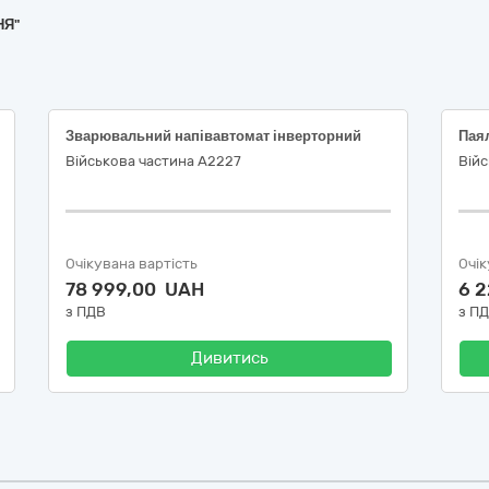
НЯ"
Зварювальний напівавтомат інверторний
Військова частина А2227
Війс
Очікувана вартість
Очік
78 999,00 UAH
6 
з ПДВ
з П
Дивитись