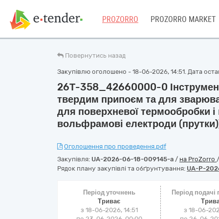
PROZORRO
PROZORRO MARKET
Повернутись назад
Закупівлю оголошено - 18-06-2026, 14:51. Дата остан
26Т-358_42660000-0 Інструмент
твердим припоєм та для зварюва
для поверхневої термообробки і
вольфрамові електроди (прутки)
Оголошення про проведення.pdf
Закупівля:
UA-2026-06-18-009145-a
/
на ProZorro
Рядок плану закупівлі та обґрунтування:
UA-P-202
Період уточнень
Період подачі
Триває
Трив
з 18-06-2026, 14:51
з 18-06-202
по 23-06-2026, 00:00
по 26-06-202