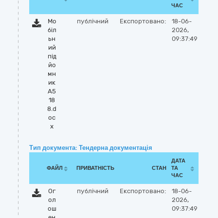
ЧАС
Мо
публічний
Експортовано:
18-06-
біл
2026,
ьн
09:37:49
ий
під
йо
мн
ик
А5
18
8.d
oc
x
Тип документа: Тендерна документація
ДАТА
ФАЙЛ
ПРИВАТНІСТЬ
СТАН
ТА
ЧАС
Ог
публічний
Експортовано:
18-06-
ол
2026,
ош
09:37:49
ен