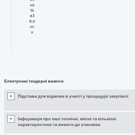
ня
16
43
8.d
oc
x
Електронні тендерні вимоги
+
Підстави для відмови в участі у процедурі закупівлі
+
Інформація про інші технічні, якісні та кількісні
характеристики та вимоги до учасника