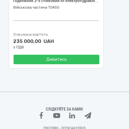
Підйомник 2-х стійковий 6т електрогідравлічний з верхньою синхронізацією
Військова частина Т0450
Очікувана вартість
235 000,00 UAH
з ПДВ
Дивитись
СЛІДКУЙТЕ ЗА НАМИ:
PROZORRO - ДЕРЖЗАКУПІВЛІ