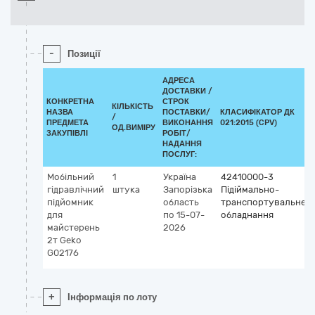
-
Позиції
АДРЕСА
ДОСТАВКИ /
КОНКРЕТНА
СТРОК
КІЛЬКІСТЬ
НАЗВА
ПОСТАВКИ/
КЛАСИФІКАТОР ДК
/
ПРЕДМЕТА
ВИКОНАННЯ
021:2015 (CPV)
ОД.ВИМІРУ
ЗАКУПІВЛІ
РОБІТ/
НАДАННЯ
ПОСЛУГ:
Мобільний
1
Україна
42410000-3
гідравлічний
штука
Запорізька
Підіймально-
підйомник
область
транспортувальне
для
по 15-07-
обладнання
майстерень
2026
2т Geko
G02176
+
Інформація по лоту