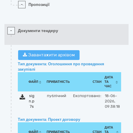
-
Пропозиції
-
Документи тендеру
Завантажити архівом
Тип документа: Оголошення про проведення
закупівлі
ДАТА
ФАЙЛ
ПРИВАТНІСТЬ
СТАН
ТА
ЧАС
sig
публічний
Експортовано:
18-06-
n.p
2026,
7s
09:38:18
Тип документа: Проект договору
ДАТА
ФАЙЛ
ПРИВАТНІСТЬ
СТАН
ТА