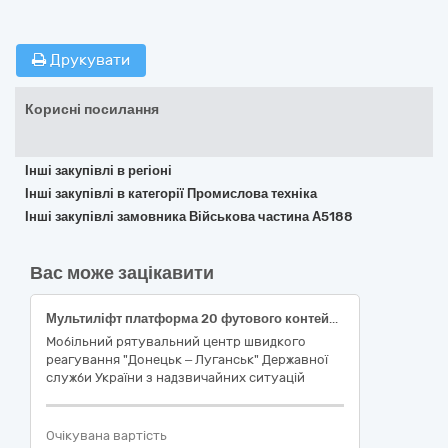
Друкувати
Корисні посилання
Інші закупівлі в регіоні
Інші закупівлі в категорії Промислова техніка
Інші закупівлі замовника Військова частина А5188
Вас може зацікавити
Мультиліфт платформа 20 футового контейнера на спеціальний транспортний засіб DAF CF85 XLRAS85MC0E851671, 2009 р.в. (контейнеровоз))
Мобільний рятувальний центр швидкого
реагування "Донецьк – Луганськ" Державної
служби України з надзвичайних ситуацій
Очікувана вартість