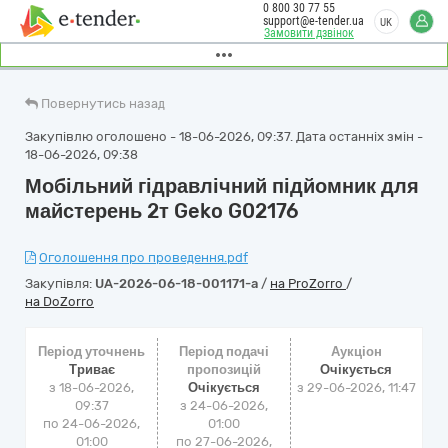
0 800 30 77 55
support@e-tender.ua
UK
Замовити дзвінок
Повернутись назад
Закупівлю оголошено - 18-06-2026, 09:37. Дата останніх змін -
18-06-2026, 09:38
Мобільний гідравлічний підйомник для
майстерень 2т Geko G02176
Оголошення про проведення.pdf
Закупівля:
UA-2026-06-18-001171-a
/
на ProZorro
/
на DoZorro
Період уточнень
Період подачі
Аукціон
Триває
пропозицій
Очікується
з 18-06-2026,
Очікується
з
29-06-2026, 11:47
09:37
з 24-06-2026,
по 24-06-2026,
01:00
01:00
по 27-06-2026,