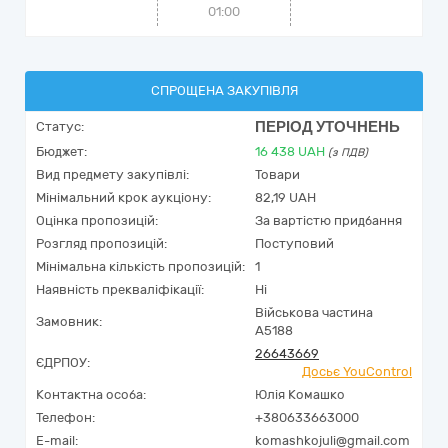
01:00
СПРОЩЕНА ЗАКУПІВЛЯ
ПЕРІОД УТОЧНЕНЬ
Статус:
Бюджет:
16 438
UAH
(з ПДВ)
Вид предмету закупівлі:
Товари
Мінімальний крок аукціону:
82,19 UAH
Оцінка пропозицій:
За вартістю придбання
Розгляд пропозицій:
Поступовий
Мінімальна кількість пропозицій:
1
Наявність прекваліфікації:
Ні
Військова частина
Замовник:
А5188
26643669
ЄДРПОУ:
Досьє YouControl
Контактна особа:
Юлія Комашко
Телефон:
+380633663000
E-mail:
komashkojuli@gmail.com