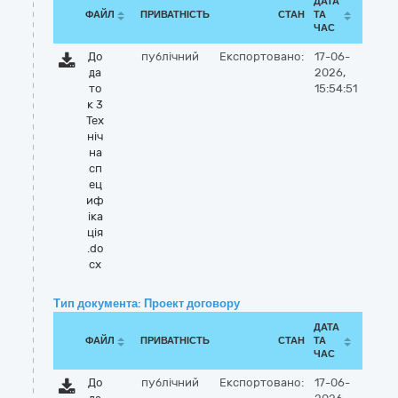
ДАТА
ФАЙЛ
ПРИВАТНІСТЬ
СТАН
ТА
ЧАС
До
публічний
Експортовано:
17-06-
да
2026,
то
15:54:51
к 3
Тех
ніч
на
сп
ец
иф
іка
ція
.do
cx
Тип документа: Проект договору
ДАТА
ФАЙЛ
ПРИВАТНІСТЬ
СТАН
ТА
ЧАС
До
публічний
Експортовано:
17-06-