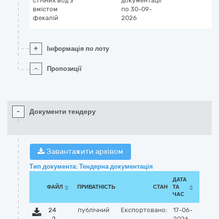
стічних вод з
документації
вмістом
по 30-09-
фекалій
2026
+
Інформація по лоту
-
Пропозиції
-
Документи тендеру
Завантажити архівом
Тип документа: Тендерна документація
ДАТА
ФАЙЛ
ПРИВАТНІСТЬ
СТАН
ТА
ЧАС
24
публічний
Експортовано:
17-06-
-2
2026,