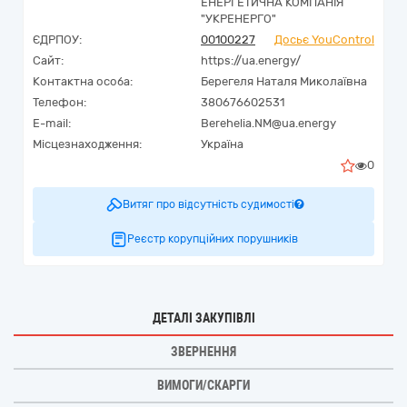
ЕНЕРГЕТИЧНА КОМПАНІЯ
"УКРЕНЕРГО"
ЄДРПОУ:
00100227
Досьє YouControl
Сайт:
https://ua.energy/
Контактна особа:
Берегеля Наталя Миколаївна
Телефон:
380676602531
E-mail:
Berehelia.NM@ua.energy
Місцезнаходження:
Україна
0
Витяг про відсутність судимості
Реєстр корупційних порушників
ДЕТАЛІ ЗАКУПІВЛІ
ЗВЕРНЕННЯ
ВИМОГИ/СКАРГИ