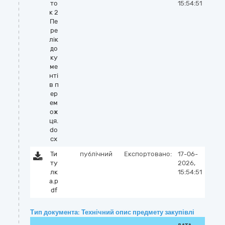
то
15:54:51
к 2
Пе
ре
лік
до
ку
ме
нті
в п
ер
ем
ож
ця.
do
cx
Ти
публічний
Експортовано:
17-06-
ту
2026,
лк
15:54:51
а.p
df
Тип документа: Технічний опис предмету закупівлі