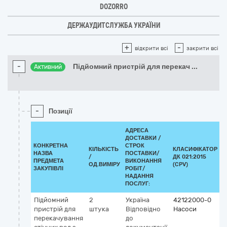
DOZORRO
ДЕРЖАУДИТСЛУЖБА УКРАЇНИ
+
-
відкрити всі
закрити всі
-
Підйомний пристрій для перекач
...
Активний
-
Позиції
АДРЕСА
ДОСТАВКИ /
КОНКРЕТНА
СТРОК
КІЛЬКІСТЬ
КЛАСИФІКАТОР
НАЗВА
ПОСТАВКИ/
/
ДК 021:2015
К
ПРЕДМЕТА
ВИКОНАННЯ
ОД.ВИМІРУ
(CPV)
ЗАКУПІВЛІ
РОБІТ/
НАДАННЯ
ПОСЛУГ:
Підйомний
2
Україна
42122000-0
пристрій для
штука
Відповідно
Насоси
перекачування
до