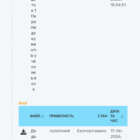
то
15:54:51
к 1
Пе
ре
лік
до
ку
ме
нті
в у
ча
сн
ик
а.d
oc
x
Інші
ДАТА
ФАЙЛ
ПРИВАТНІСТЬ
СТАН
ТА
ЧАС
До
публічний
Експортовано:
17-06-
да
2026,