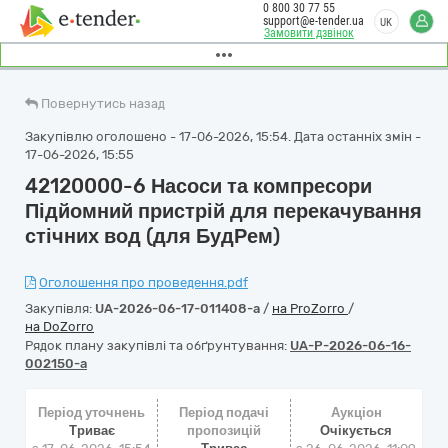
0 800 30 77 55
support@e-tender.ua
UK
Замовити дзвінок
Повернутись назад
Закупівлю оголошено - 17-06-2026, 15:54. Дата останніх змін -
17-06-2026, 15:55
42120000-6 Насоси та компресори
Підйомний пристрій для перекачування
стічних вод (для БудРем)
Оголошення про проведення.pdf
Закупівля:
UA-2026-06-17-011408-a
/
на ProZorro
/
на DoZorro
Рядок плану закупівлі та обґрунтування:
UA-P-2026-06-16-
002150-a
Період уточнень
Період подачі
Аукціон
Триває
пропозицій
Очікується