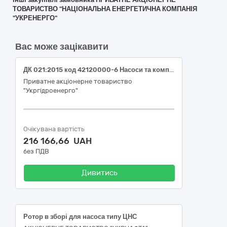
ТОВАРИСТВО "НАЦІОНАЛЬНА ЕНЕРГЕТИЧНА КОМПАНІЯ
"УКРЕНЕРГО"
Вас може зацікавити
ДК 021:2015 код 42120000-6 Насоси та компресори (Компресори та насоси для філії "Дирекція з будівництва Дністровської ГАЕС" ПрАТ "Укргідроенерго")
Приватне акціонерне товариство
"Укргідроенерго"
Очікувана вартість
216 166,66 UAH
без ПДВ
Дивитись
Ротор в зборі для насоса типу ЦНС