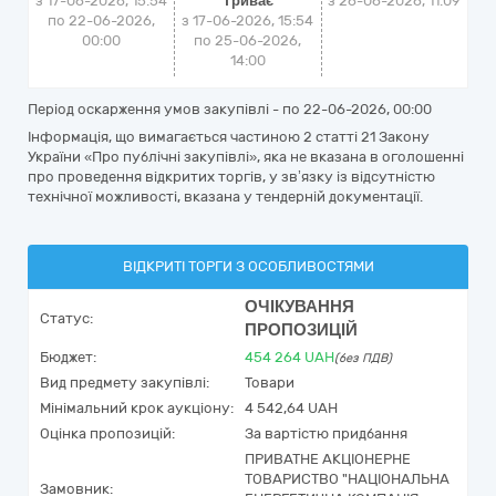
з 17-06-2026, 15:54
Триває
з
26-06-2026, 11:09
по 22-06-2026,
з 17-06-2026, 15:54
00:00
по 25-06-2026,
14:00
Період оскарження умов закупівлі - по
22-06-2026, 00:00
Інформація, що вимагається частиною 2 статті 21 Закону
України «Про публічні закупівлі», яка не вказана в оголошенні
про проведення відкритих торгів, у зв’язку із відсутністю
технічної можливості, вказана у тендерній документації.
ВІДКРИТІ ТОРГИ З ОСОБЛИВОСТЯМИ
ОЧІКУВАННЯ
Статус:
ПРОПОЗИЦІЙ
Бюджет:
454 264
UAH
(без ПДВ)
Вид предмету закупівлі:
Товари
Мінімальний крок аукціону:
4 542,64 UAH
Оцінка пропозицій:
За вартістю придбання
ПРИВАТНЕ АКЦІОНЕРНЕ
ТОВАРИСТВО "НАЦІОНАЛЬНА
Замовник: