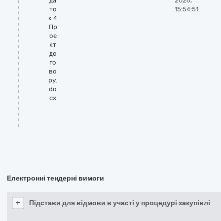
да
2026,
то
15:54:51
к 4
Пр
оє
кт
до
го
во
ру.
do
cx
Електронні тендерні вимоги
+
Підстави для відмови в участі у процедурі закупівлі