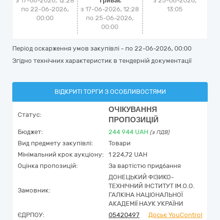
з 17-06-2026, 12:28
Триває
з
25-06-2026,
по 22-06-2026,
з 17-06-2026, 12:28
13:05
00:00
по 25-06-2026,
00:00
Період оскарження умов закупівлі - по
22-06-2026, 00:00
Згідно технічних характеристик в тендерній документації
ВІДКРИТІ ТОРГИ З ОСОБЛИВОСТЯМИ
ОЧІКУВАННЯ
Статус:
ПРОПОЗИЦІЙ
Бюджет:
244 944
UAH
(з ПДВ)
Вид предмету закупівлі:
Товари
Мінімальний крок аукціону:
1 224,72 UAH
Оцінка пропозицій:
За вартістю придбання
ДОНЕЦЬКИЙ ФІЗИКО-
ТЕХНІЧНИЙ ІНСТИТУТ ІМ.О.О.
Замовник:
ГАЛКІНА НАЦІОНАЛЬНОЇ
АКАДЕМІЇ НАУК УКРАЇНИ
ЄДРПОУ:
05420497
Досьє YouControl