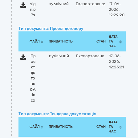
sig
публічний
Експортовано:
17-06-
n.p
2026,
7s
12:29:20
Тип документа: Проект договору
ДАТА
ФАЙЛ
ПРИВАТНІСТЬ
СТАН
ТА
ЧАС
Пр
публічний
Експортовано:
17-06-
оє
2026,
кт
12:25:21
до
го
во
ру.
do
cx
Тип документа: Тендерна документація
ДАТА
ФАЙЛ
ПРИВАТНІСТЬ
СТАН
ТА
ЧАС