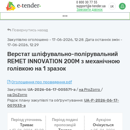
0 800 30 77 55
support@e-tender.ua
UK
Замовити дзвінок
Повернутись назад
Закупівлю оголошено - 17-06-2026, 12:28. Дата останніх змін -
17-06-2026, 12:29
Верстат шліфувально-полірувальний
REMET INNOVATION 200M з механічною
голівкою на 1 зразок
Оголошення про проведення.pdf
Закупівля:
UA-2026-06-17-005571-a
/
на ProZorro
/
на DoZorro
Рядок плану закупівлі та обґрунтування:
UA-P-2026-06-17-
007033-a
Період уточнень
Період подачі
Аукціон
Триває
пропозицій
Очікується