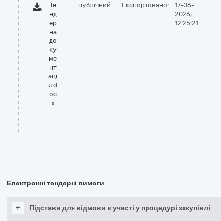
Те
публічний
Експортовано:
17-06-
нд
2026,
ер
12:25:21
на
до
ку
ме
нт
аці
я.d
oc
x
Електронні тендерні вимоги
+
Підстави для відмови в участі у процедурі закупівлі