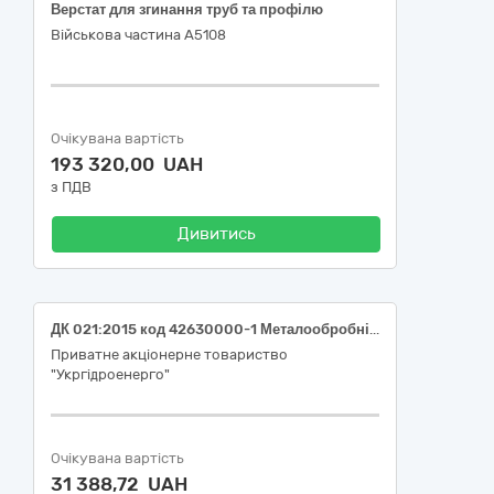
Верстат для згинання труб та профілю
Військова частина А5108
Очікувана вартість
193 320,00 UAH
з ПДВ
Дивитись
ДК 021:2015 код 42630000-1 Металообробні верстати (Верстат для філії "Дніпровська ГЕС" ПрАТ "Укргідроенерго")
Приватне акціонерне товариство
"Укргідроенерго"
Очікувана вартість
31 388,72 UAH