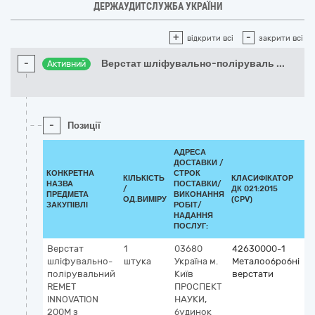
ДЕРЖАУДИТСЛУЖБА УКРАЇНИ
+
-
відкрити всі
закрити всі
-
Верстат шліфувально-поліруваль
...
Активний
-
Позиції
АДРЕСА
ДОСТАВКИ /
КОНКРЕТНА
СТРОК
КІЛЬКІСТЬ
КЛАСИФІКАТОР
НАЗВА
ПОСТАВКИ/
/
ДК 021:2015
К
ПРЕДМЕТА
ВИКОНАННЯ
ОД.ВИМІРУ
(CPV)
ЗАКУПІВЛІ
РОБІТ/
НАДАННЯ
ПОСЛУГ:
Верстат
1
03680
42630000-1
шліфувально-
штука
Україна
м.
Металообробні
полірувальний
Київ
верстати
REMET
ПРОСПЕКТ
INNOVATION
НАУКИ,
200M з
будинок