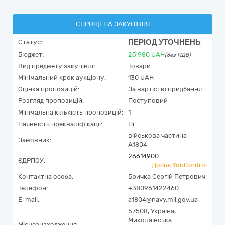
СПРОЩЕНА ЗАКУПІВЛЯ
ПЕРІОД УТОЧНЕНЬ
Статус:
Бюджет:
25 980
UAH
(без ПДВ)
Вид предмету закупівлі:
Товари
Мінімальний крок аукціону:
130 UAH
Оцінка пропозицій:
За вартістю придбання
Розгляд пропозицій:
Поступовий
Мінімальна кількість пропозицій:
1
Наявність прекваліфікації:
Ні
військова частина
Замовник:
А1804
26614900
ЄДРПОУ:
Досьє YouControl
Контактна особа:
Бричка Сергій Петрович
Телефон:
+380961422460
E-mail:
a1804@navy.mil.gov.ua
57508,
Україна
,
Миколаївська
Місцезнаходження: