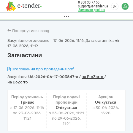
0 800 30 77 55
support@e-tender.ua
UK
Замовити дзвінок
Повернутись назад
Закупівлю оголошено - 17-06-2026, 11:16. Дата останніх змін -
17-06-2026, 11:19
Запчастини
Оголошення про проведення.pdf
Закупівля:
UA-2026-06-17-003847-a
/
на ProZorro
/
на DoZorro
Період уточнень
Період подачі
Аукціон
Триває
пропозицій
Очікується
з 17-06-2026, 11:16
Очікується
з
30-06-2026,
по 23-06-2026,
з 23-06-2026, 11:21
15:28
11:21
по 29-06-2026,
11:21