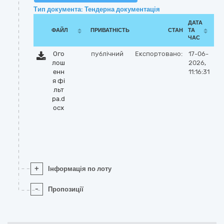
Тип документа: Тендерна документація
ДАТА
ФАЙЛ
ПРИВАТНІСТЬ
СТАН
ТА
ЧАС
Ого
публічний
Експортовано:
17-06-
лош
2026,
енн
11:16:31
я фі
льт
ра.d
ocx
+
Інформація по лоту
-
Пропозиції