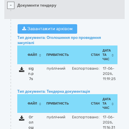
-
Документи тендеру
Завантажити архівом
Тип документа: Оголошення про проведення
закупівлі
ДАТА
ФАЙЛ
ПРИВАТНІСТЬ
СТАН
ТА
ЧАС
sig
публічний
Експортовано:
17-06-
n.p
2026,
7s
11:19:25
Тип документа: Тендерна документація
ДАТА
ФАЙЛ
ПРИВАТНІСТЬ
СТАН
ТА
ЧАС
Ог
публічний
Експортовано:
17-06-
ол
2026,
ош
11:16:31