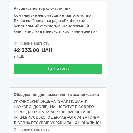
Аквадистилятор електричний
Комунальне некомерційне підприємство
Львівської обласної ради «Львівський
регіональний фтизіопульмонологічний
клінічний лікувально-діагностичний центр»
Очікувана вартість
42 333,00 UAH
з ПДВ
Дивитись
Обладнання для визначення масової частки азоту/білку методом К'єльдаля: Автоматична дистиляційна система для визначення масової частки азоту/білку методом К'єльдаля ( Лот 1); Базовий модуль системи для мінералізації (озолення) для визначення масової частки азоту/білку методом К'єльдаля в комплекті з випускним колектором для відведення парів кислоти (Лот 2)
УКРАЇНСЬКИЙ ОРДЕНА "ЗНАК ПОШАНИ"
НАУКОВО-ДОСЛІДНИЙ ІНСТИТУТ ЛІСОВОГО
ГОСПОДАРСТВА ТА АГРОЛІСОМЕЛІОРАЦІЇ
ІМ.Г.М.ВИСОЦЬКОГО ДЕРЖАВНОГО АГЕНТСТВА
ЛІСОВИХ РЕСУРСІВ УКРАЇНИ ТА НАЦІОНАЛЬНОЇ
АКАДЕМІЇ НАУК УКРАЇНИ
Очікувана вартість