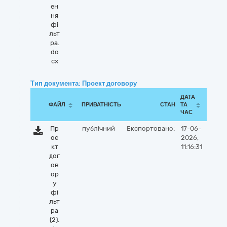
ен
ня
фі
льт
ра.
do
cx
Тип документа: Проект договору
ДАТА
ФАЙЛ
ПРИВАТНІСТЬ
СТАН
ТА
ЧАС
Пр
публічний
Експортовано:
17-06-
оє
2026,
кт
11:16:31
дог
ов
ор
у
фі
льт
ра
(2).