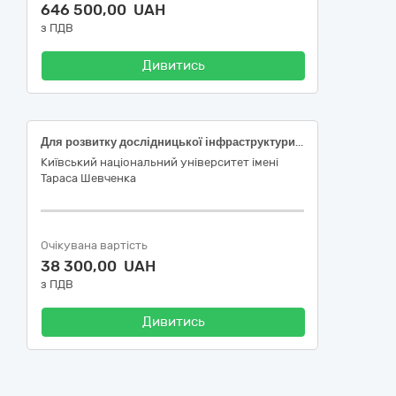
646 500,00 UAH
з ПДВ
Дивитись
Для розвитку дослідницької інфраструктури Університету імені Тараса Шевченка закупляеться - Дистилятор води ДЕ-20.
Київський національний університет імені
Тараса Шевченка
Очікувана вартість
38 300,00 UAH
з ПДВ
Дивитись