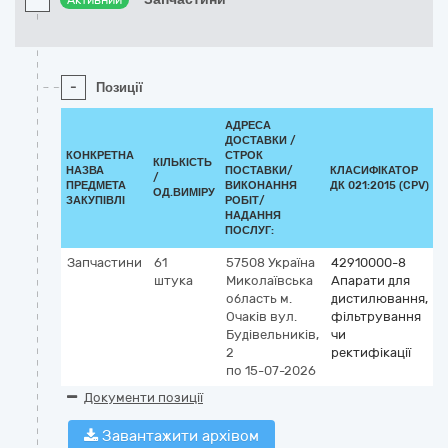
Активний
-
Позиції
АДРЕСА
ДОСТАВКИ /
КОНКРЕТНА
СТРОК
КІЛЬКІСТЬ
НАЗВА
ПОСТАВКИ/
КЛАСИФІКАТОР
/
К
ПРЕДМЕТА
ВИКОНАННЯ
ДК 021:2015 (CPV)
ОД.ВИМІРУ
ЗАКУПІВЛІ
РОБІТ/
НАДАННЯ
ПОСЛУГ:
Запчастини
61
57508
Україна
42910000-8
штука
Миколаївська
Апарати для
область
м.
дистилювання,
Очаків
вул.
фільтрування
Будівельників,
чи
2
ректифікації
по 15-07-2026
Документи позиції
Завантажити архівом