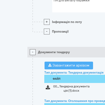
Піч для випалу кераміки
+
Інформація по лоту
-
Пропозиції
-
Документи тендеру
Завантажити архівом
Тип документа: Тендерна документація
ФАЙЛ
00_Тендерна документа
ція (1).docx
Тип документа: Оголошення про провед