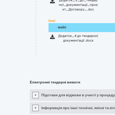
Додаток_3_до_тендер
ної_документації_проє
кт_Договору_.doc
Інші
ФАЙЛ
Додаток_4 до тендерної
документації .docx
Електронні тендерні вимоги
+
Підстави для відмови в участі у процеду
+
Інформація про інші технічні, якісні та 