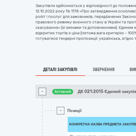
Закупівля здійснюється у відповідності до положень
12.10.2022 року № 1178 «Про затвердження особливо
робіт і послуг для замовників, передбачених Законом 
правового режиму воєнного стану в Україні та прот
скасування» (зі змінами та доповненнями). Єдиним 
відкритих торгів є ціна (питома вага критерію – 100
готуватися тендерні пропозиції: українська, згідно 
ДЕТАЛІ ЗАКУПІВЛІ
ЗВЕРНЕННЯ
ВИ
-
ДК 021:2015 Єдиний закуп
Активний
-
Позиції
КОНКРЕТНА НАЗВА ПРЕДМЕТА ЗАКУПІ