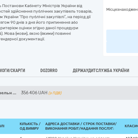
 Постанови Кабінету Міністрів України від
Місцезнаходжен
стей здійснення публічних закупівель товарів,
України “Про публічні закупівлі”, на період дії
ягом 90 днів з дня його припинення або
критерієм оцінки згідно даної процедури
%). Мова (мови), якою (якими) повинні
тендерної документації.
МОГИ/СКАРГИ
DOZORRO
ДЕРЖАУДИТСЛУЖБА УКРАЇНИ
івельн
...
356 406
UAH
(з ПДВ)
КІЛЬКІСТЬ /
АДРЕСА ДОСТАВКИ /
СТРОК ПОСТАВКИ/
ВЛІ
КЛАСИФ
ОД.ВИМІРУ
ВИКОНАННЯ РОБІТ/НАДАННЯ ПОСЛУГ: