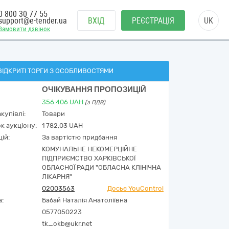
0 800 30 77 55
support@e-tender.ua
ВХІД
РЕЄСТРАЦІЯ
UK
Замовити дзвінок
ВІДКРИТІ ТОРГИ З ОСОБЛИВОСТЯМИ
ОЧІКУВАННЯ ПРОПОЗИЦІЙ
356 406
UAH
(з ПДВ)
купівлі:
Товари
к аукціону:
1 782,03 UAH
ій:
За вартістю придбання
КОМУНАЛЬНЕ НЕКОМЕРЦІЙНЕ
ПІДПРИЄМСТВО ХАРКІВСЬКОЇ
ОБЛАСНОЇ РАДИ "ОБЛАСНА КЛІНІЧНА
ЛІКАРНЯ"
02003563
Досьє YouControl
а:
Бабай Наталія Анатоліївна
0577050223
tk_okb@ukr.net