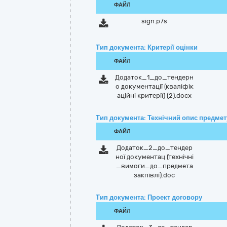
ФАЙЛ
sign.p7s
Тип документа: Критерії оцінки
ФАЙЛ
Додаток_1_до_тендерн
о документації (кваліфік
аційні критерії) (2).docx
Тип документа: Технічний опис предмету
ФАЙЛ
Додаток_2_до_тендер
ної документац (технічні
_вимоги_до_предмета
закпівлі).doc
Тип документа: Проект договору
ФАЙЛ