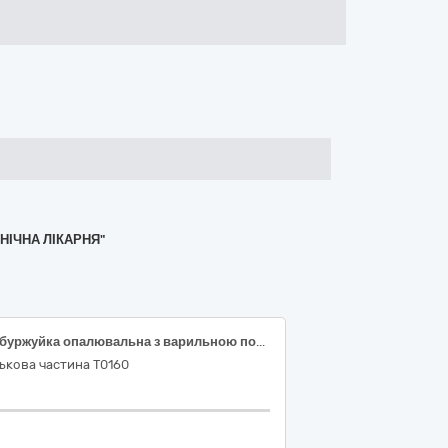
НІЧНА ЛІКАРНЯ"
Піч-буржуйка опалювальна з варильною поверхнею та піч “Булер`ян” в комплекті з димарем
ькова частина Т0160