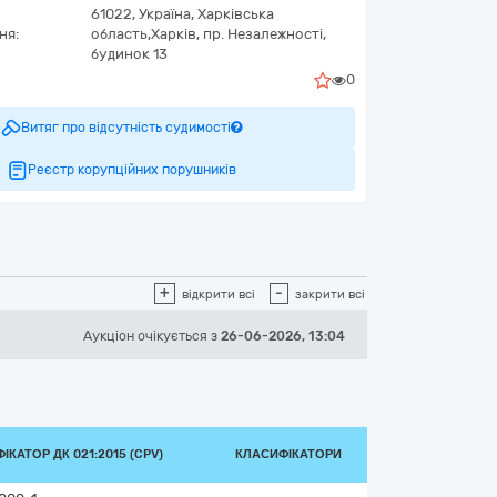
61022,
Україна
,
Харківська
ня:
область,
Харків,
пр. Незалежності,
будинок 13
0
Витяг про відсутність судимості
Реєстр корупційних порушників
+
-
відкрити всі
закрити всі
Аукціон
очікується
з
26-06-2026, 13:04
ІКАТОР ДК 021:2015 (CPV)
КЛАСИФІКАТОРИ