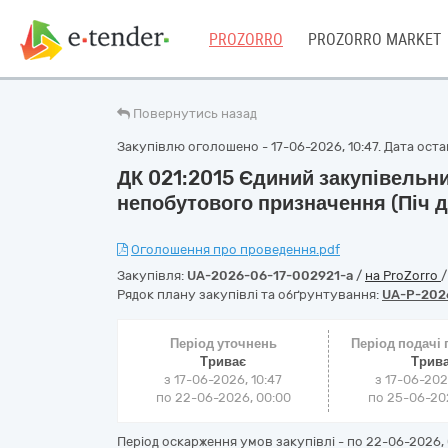
PROZORRO
PROZORRO MARKET
Повернутись назад
Закупівлю оголошено - 17-06-2026, 10:47. Дата остан
ДК 021:2015 Єдиний закупівельн
непобутового призначення (Піч д
Оголошення про проведення.pdf
Закупівля:
UA-2026-06-17-002921-a
/
на ProZorro
Рядок плану закупівлі та обґрунтування:
UA-P-202
Період уточнень
Період подачі
Триває
Трив
з 17-06-2026, 10:47
з 17-06-202
по 22-06-2026, 00:00
по 25-06-202
Період оскарження умов закупівлі - по
22-06-2026, 