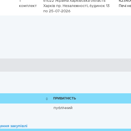
1
61022
Україна
Харківська область
42340
комплект
Харків
пр. Незалежності, будинок 13
Печі 
по 25-07-2026
ПРИВАТНІСТЬ
публічний
ення закупівлі