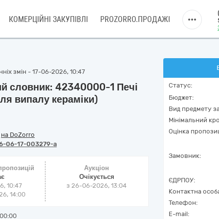
КОМЕРЦІЙНІ ЗАКУПІВЛІ
PROZORRO.ПРОДАЖІ
ніх змін - 17-06-2026, 10:47
ий словник: 42340000-1 Печі
Статус:
ля випалу кераміки)
Бюджет:
Вид предмету за
Мінімальний кро
Оцінка пропозиц
/
на DoZorro
6-06-17-003279-a
Замовник:
 пропозицій
Аукціон
ає
Очікується
ЄДРПОУ:
6, 10:47
з
26-06-2026, 13:04
Контактна особ
6, 14:00
Телефон:
E-mail:
00:00