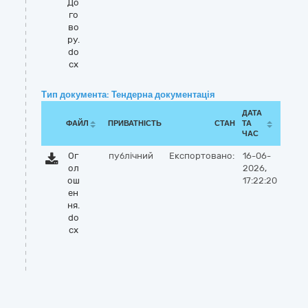
До
го
во
ру.
do
cx
Тип документа: Тендерна документація
ДАТА
ФАЙЛ
ПРИВАТНІСТЬ
СТАН
ТА
ЧАС
Ог
публічний
Експортовано:
16-06-
ол
2026,
ош
17:22:20
ен
ня.
do
cx