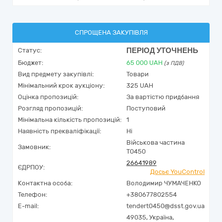
СПРОЩЕНА ЗАКУПІВЛЯ
ПЕРІОД УТОЧНЕНЬ
Статус:
Бюджет:
65 000
UAH
(з ПДВ)
Вид предмету закупівлі:
Товари
Мінімальний крок аукціону:
325 UAH
Оцінка пропозицій:
За вартістю придбання
Розгляд пропозицій:
Поступовий
Мінімальна кількість пропозицій:
1
Наявність прекваліфікації:
Ні
Військова частина
Замовник:
Т0450
26641989
ЄДРПОУ:
Досьє YouControl
Контактна особа:
Володимир ЧУМАЧЕНКО
Телефон:
+380677802554
E-mail:
tendert0450@dsst.gov.ua
49035,
Україна
,