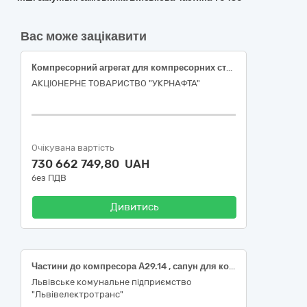
Вас може зацікавити
Компресорний агрегат для компресорних станцій об’єкта №3
АКЦІОНЕРНЕ ТОВАРИСТВО "УКPНAФТА"
Очікувана вартість
730 662 749,80 UAH
без ПДВ
Дивитись
Частини до компресора А29.14 , сапун для компресора LB 50
Львівське комунальне підприємство
"Львівелектротранс"