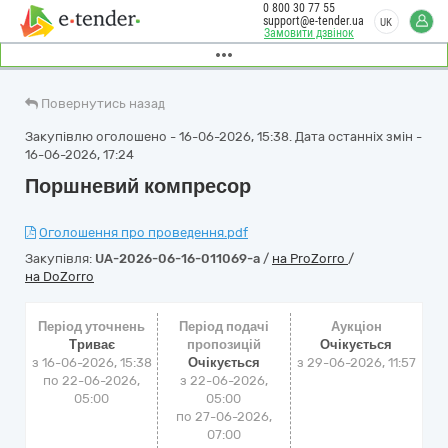
0 800 30 77 55
support@e-tender.ua
UK
Замовити дзвінок
Повернутись назад
Закупівлю оголошено - 16-06-2026, 15:38. Дата останніх змін -
16-06-2026, 17:24
Поршневий компресор
Оголошення про проведення.pdf
Закупівля:
UA-2026-06-16-011069-a
/
на ProZorro
/
на DoZorro
Період уточнень
Період подачі
Аукціон
Триває
пропозицій
Очікується
з 16-06-2026, 15:38
Очікується
з
29-06-2026, 11:57
по 22-06-2026,
з 22-06-2026,
05:00
05:00
по 27-06-2026,
07:00