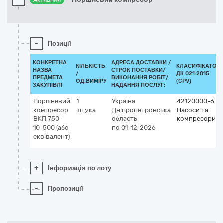
Активний
-
Позиції
КОНКРЕТНА
АДРЕСА ДОСТАВКИ /
КІЛЬКІСТЬ
КЛАСИФІКАТОР
НАЗВА
СТРОК ПОСТАВКИ/
/
ДК 021:2015
ПРЕДМЕТА
ВИКОНАННЯ РОБІТ/
ОД.ВИМІРУ
(CPV)
ЗАКУПІВЛІ
НАДАННЯ ПОСЛУГ:
Поршневий
1
Україна
42120000-6
компресор
штука
Дніпропетровська
Насоси та
ВКП 750-
область
компресори
10-500 (або
по 01-12-2026
еквівалент)
+
Інформація по лоту
-
Пропозиції