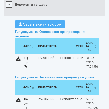
-
Документи тендеру
Завантажити архівом
Тип документа: Оголошення про проведення
закупівлі
ДАТА
ФАЙЛ
ПРИВАТНІСТЬ
СТАН
ТА
ЧАС
sig
публічний
Експортовано:
16-06-
n.p
2026,
7s
17:24:56
Тип документа: Технічний опис предмету закупівлі
ДАТА
ФАЙЛ
ПРИВАТНІСТЬ
СТАН
ТА
ЧАС
До
публічний
Експортовано:
16-06-
да
2026,
то
17:22:20